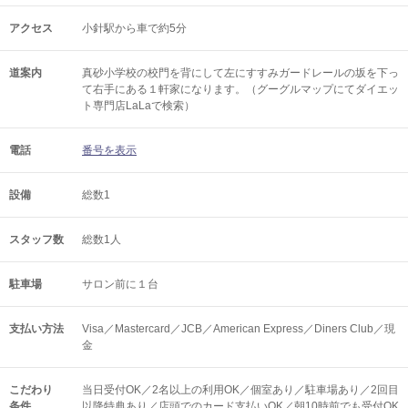
アクセス
小針駅から車で約5分
道案内
真砂小学校の校門を背にして左にすすみガードレールの坂を下っ
て右手にある１軒家になります。（グーグルマップにてダイエッ
ト専門店LaLaで検索）
電話
番号を表示
設備
総数1
スタッフ数
総数1人
駐車場
サロン前に１台
支払い方法
Visa／Mastercard／JCB／American Express／Diners Club／現
金
こだわり
当日受付OK／2名以上の利用OK／個室あり／駐車場あり／2回目
条件
以降特典あり／店頭でのカード支払いOK／朝10時前でも受付OK