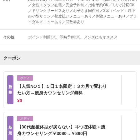
／女性スタッフ在籍／完全予約制／指名予約OK／1人で貸切OK
／ドリンクサービスあり／お子さま同伴可／3席（ベッド）以下
の小型サロン／都度払いメニューあり／体験メニューあり／ブラ
イダルメニューあり／回数券あり
その他
ポイント利用OK
即時予約OK
メンズにもオススメ
クーポン
ボディ
【人気NO１】１日１名限定！３カ月で変わり
新
規
たい方→痩身カウンセリング無料
¥0
ボディ
【30代産後体型が戻らない】耳つぼ体験＋痩
新
規
身カウンセリング￥3080→￥880円