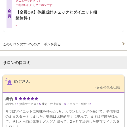
メニューを選択して
ご利用いただくクーポンです
全
【全員OK】体組成計チェックとダイエット相
員
談無料！
‐
このサロンのすべてのクーポンを見る
サロンの口コミ
サロンPick Up
めぐさん
（女性/40代/会社員）
総合
5
★
★
★
★
★
雰囲気：
5
接客サービス：
5
技術・仕上がり：
5
メニュー・料金：
5
耳つぼダイエットに興味を持った5月、カウンセリングを受けて、半信半疑
のままスタートしました。効果は比較的早くに現れて、まずは浮腫が取れ
て、それと当時に体重もどんどん減って、2ヶ月半経過した現在マイナス９
キロ！！