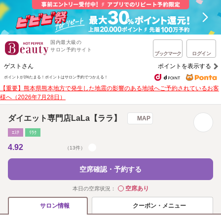
国内最大級の
サロン予約サイト
ブックマーク
ログイン
ゲストさん
ポイントを表示する
ポイントが1%たまる！
ポイントはサロン予約でつかえる！
【重要】熊本県熊本地方で発生した地震の影響のある地域へご予約されているお客
様へ（2026年7月28日）
ダイエット専門店LaLa【ララ】
MAP
ｴｽﾃ
ﾘﾗｸ
4.92
（13件）
空席確認・予約する
空席あり
本日の空席状況：
◯
クーポン・メニュー
サロン情報