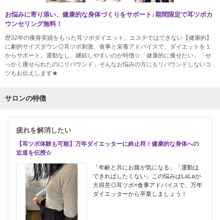
お悩みに寄り添い、健康的な身体づくりをサポート♪期間限定で耳ツボカ
ウンセリング無料！
歴32年の痩身実績をもった耳ツボダイエット。エステではできない【健康的】
に劇的サイズダウン◎耳ツボ刺激、食事と栄養アドバイスで、ダイエットを１
からサポート。運動なし、継続しやすいのが特徴☆「健康的に痩せたい」「せ
っかく痩せられたのにリバウンド」そんなお悩みの方にもリバウンドしないコ
ツもお伝えします★
サロンの特徴
疲れを解消したい
【耳ツボ体験も可能】万年ダイエッターに終止符！健康的な身体への
近道を伝授☆
「年齢と共にお腹が気になる」「運動は
できればしたくない」この悩みはLaLaが
大得意◎耳ツボ×食事アドバイスで、万年
ダイエッターから卒業しましょう！