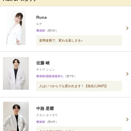
Runa
ルナ
整体師
（歴5年）
姿勢改善で、変わる楽しさを♪
佐藤 峻
サトウ シュン
整体師/国家資格持ち
（歴7年）
人はいつからでも変われます！【指名2,200円】
中路 星耀
ナカジ セイヨウ
整体師
（歴4年）