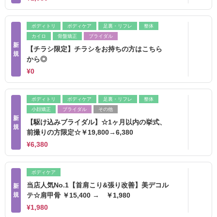
ボディトリ
ボディケア
足裏・リフレ
整体
カイロ
骨盤矯正
ブライダル
新
【チラシ限定】チラシをお持ちの方はこちら
規
から◎
¥0
ボディトリ
ボディケア
足裏・リフレ
整体
小顔矯正
ブライダル
その他
新
【駆け込みブライダル】☆1ヶ月以内の挙式、
規
前撮りの方限定☆￥19,800→6,380
¥6,380
ボディケア
当店人気No.1【首肩こり&張り改善】美デコル
新
規
テ☆肩甲骨 ￥15,400 → ￥1,980
¥1,980