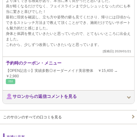
より深くできる感覚があり、本当に来て良かったと思いました。
肩が軽くなるだけでなく、フェイスラインまで少しシュッとなったのにも本
当に驚きと喜びでした！
最初に現状を確認し、立ち方や姿勢の癖も見てくださり、帰りには日頃から
できるストレッチ方法まで教えて頂くことができ、施術だけでないサポート
も魅力的だと感じました。
身体と体調を整えていきたいと思っていたので、とてもいいところに出会え
ました。
これから、少しずつ改善していきたいなと思っています。
[投稿日] 2026/01/21
予約時のクーポン・メニュー
【OPEN記念☆】実績多数◎オーダーメイド美容整体 ￥15,400 →
￥2,980
ﾘﾗｸ
サロンからの返信コメントを見る
このサロンのすべての口コミを見る