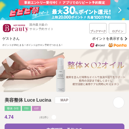
国内最大級の
サロン予約サイト
ブックマーク
ログイン
ゲストさん
ポイントを表示する
ポイントが1%たまる！
ポイントはサロン予約でつかえる！
美容整体 Luce Lucina
MAP
整体･ｶｲﾛ
ﾘﾗｸ
ｴｽﾃ
4.74
（61件）