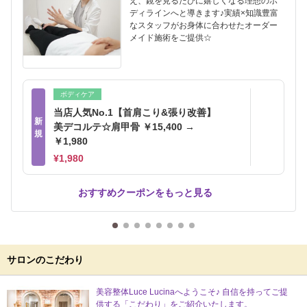
え、鏡を見るたびに嬉しくなる理想のボ
ディラインへと導きます♪実績×知識豊富
なスタッフがお身体に合わせたオーダー
メイド施術をご提供☆
ボディケア
当店人気No.1【首肩こり&張り改善】
新
美デコルテ☆肩甲骨 ￥15,400 →
規
￥1,980
¥1,980
おすすめクーポンをもっと見る
サロンのこだわり
美容整体Luce Lucinaへようこそ♪ 自信を持ってご提
供する「こだわり」をご紹介いたします。