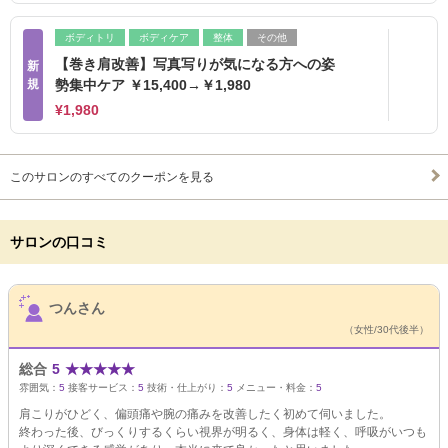
ボディトリ
ボディケア
整体
その他
【巻き肩改善】写真写りが気になる方への姿
新
規
勢集中ケア ￥15,400→￥1,980
¥1,980
このサロンのすべてのクーポンを見る
サロンの口コミ
サロンPick Up
つんさん
（女性/30代後半）
総合
5
★
★
★
★
★
雰囲気：
5
接客サービス：
5
技術・仕上がり：
5
メニュー・料金：
5
肩こりがひどく、偏頭痛や腕の痛みを改善したく初めて伺いました。
終わった後、びっくりするくらい視界が明るく、身体は軽く、呼吸がいつも