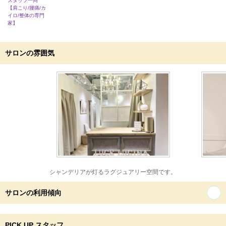
スタッフ一同
【肩こり/腰痛/カ
イロ/整体の専門
家】
サロンの雰囲気
シャンデリアが灯るラグジュアリー空間です。
サロンの利用傾向
PICK UP スタッフ