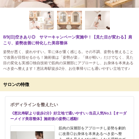
8/9(日)空きあり◎ サマーキャンペーン実施中！【見た目が変わる】肩
こり、姿勢改善に特化した美容整体
姿勢が悪く、疲れやすい。常に体が重く感じる。その不調、姿勢を整えること
で改善が目指せるかも！施術後は「姿勢が楽」「体が軽い」だけでなく、見た
目の変化も実感◎独自技術で筋肉の深層部にアプローチし、お身体を本来ある
べき姿へ整えます！恵比寿駅徒歩2分、お仕事帰りにも通いやすい立地です♪
サロンの特徴
ボディラインを整えたい
《恵比寿駅より徒歩2分》好立地で通いやすい♪当店人気No.1【オーダ
ーメイド美容整体】施術後の姿勢に感動!
筋肉の深層部をアプローチし姿勢を劇的
に改善◎お身体を本来あるべき姿へ整