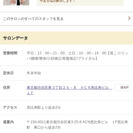
今ある悩み解決します！
このサロンのすべてのスタッフを見る
サロンデータ
営業時間
平日：12：00～21：00、土日：10：00～19：00【肩こり/リン
パ/腰痛/整体/小顔矯正/骨盤矯正/ブライダル】
定休日
年末年始
住所
東京都渋谷区東３丁目２５－８ ＡＣＮ恵比寿ビル
MAP
１Ｆ
アクセス
恵比寿駅より徒歩2分
道案内
〒150-0011東京都渋谷区東3-25-8 ACN恵比寿ビル １F恵比寿
駅 東口から徒歩2分