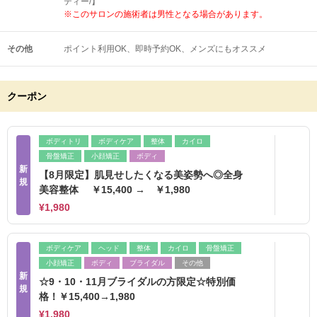
ティー/】
※このサロンの施術者は男性となる場合があります。
その他
ポイント利用OK
即時予約OK
メンズにもオススメ
クーポン
ボディトリ
ボディケア
整体
カイロ
骨盤矯正
小顔矯正
ボディ
新
【8月限定】肌見せしたくなる美姿勢へ◎全身
規
美容整体 ￥15,400 → ￥1,980
¥1,980
ボディケア
ヘッド
整体
カイロ
骨盤矯正
小顔矯正
ボディ
ブライダル
その他
新
☆9・10・11月ブライダルの方限定☆特別価
規
格！￥15,400→1,980
¥1,980