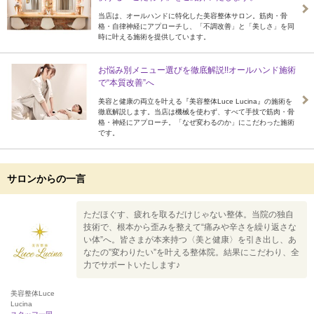
当店は、オールハンドに特化した美容整体サロン。筋肉・骨
格・自律神経にアプローチし、「不調改善」と「美しさ」を同
時に叶える施術を提供しています。
お悩み別メニュー選びを徹底解説!!オールハンド施術
で“本質改善”へ
美容と健康の両立を叶える『美容整体Luce Lucina』の施術を
徹底解説します。当店は機械を使わず、すべて手技で筋肉・骨
格・神経にアプローチ。「なぜ変わるのか」にこだわった施術
です。
サロンからの一言
ただほぐす、疲れを取るだけじゃない整体。当院の独自
技術で、根本から歪みを整えて“痛みや辛さを繰り返さな
い体”へ。皆さまが本来持つ〈美と健康〉を引き出し、あ
なたの”変わりたい”を叶える整体院。結果にこだわり、全
力でサポートいたします♪
美容整体Luce
Lucina