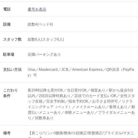
電話
番号を表示
設備
総数4(ベッド4)
スタッフ数
総数6人(スタッフ6人)
駐車場
近隣パーキングあり
支払い方法
Visa／Mastercard／JCB／American Express／QR決済（PayPa
y）可
こだわり
夜20時以降も受付OK／当日受付OK／個室あり／駅から徒歩5分
条件
以内／2回目以降特典あり／店頭でのカード支払いOK／女性スタ
ッフ在籍／完全予約制／指名予約OK／お子さま同伴可／リクラ
イニングチェア（ベッド）／メイクルームあり／着替えあり／都
度払いメニューあり／体験メニューあり／ブライダルメニューあ
り／回数券あり
備考
【肩こり/リンパ/腰痛/整体/小顔矯正/骨盤矯正/ブライダル/マタニ