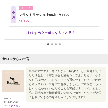
まつエク
全
フラットラッシュ上60本 ￥5500
員
¥5,500
おすすめクーポンをもっと見る
サロンからの一言
県央のマツエク・ネイルなら『Keytos』と、周知してい
ただけるよう丁寧に接客と施術をしてまいります。小さ
なお子様がいらっしゃるママも通いやすいお店になれば
とキッズスペースをご用意致しました。ご家族といらっ
しゃってお待ちいただくことも可能です！ネイルとまつ
毛の同時施術で施術時間の短縮もご相談ください☆皆様
にお会いできるのを楽しみにしております♪
Keytos
eyelash&nail
マツエク・まつ