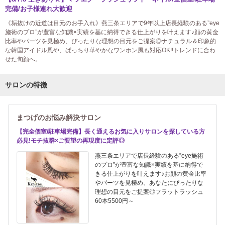
完備/お子様連れ大歓迎
《垢抜けの近道は目元のお手入れ》燕三条エリアで9年以上店長経験のある”eye
施術のプロ”が豊富な知識×実績を基に納得できる仕上がりを叶えます♪顔の黄金
比率やパーツを見極め、ぴったりな理想の目元をご提案◎ナチュラル＆印象的
な韓国アイドル風や、ぱっちり華やかなワンホン風も対応OK!!トレンドに合わ
せた旬顔へ。
サロンの特徴
まつげのお悩み解決サロン
【完全個室/駐車場完備】長く通えるお気に入りサロンを探している方
必見!モチ抜群×ご要望の再現度に定評◎
燕三条エリアで店長経験のある”eye施術
のプロ”が豊富な知識×実績を基に納得で
きる仕上がりを叶えます♪お顔の黄金比率
やパーツを見極め、あなたにぴったりな
理想の目元をご提案◎フラットラッシュ
60本5500円～