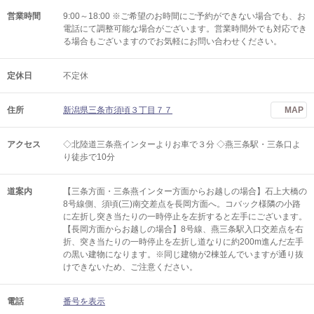
営業時間
9:00～18:00 ※ご希望のお時間にご予約ができない場合でも、お
電話にて調整可能な場合がございます。営業時間外でも対応でき
る場合もございますのでお気軽にお問い合わせください。
定休日
不定休
住所
新潟県三条市須頃３丁目７７
MAP
アクセス
◇北陸道三条燕インターよりお車で３分 ◇燕三条駅・三条口よ
り徒歩で10分
道案内
【三条方面・三条燕インター方面からお越しの場合】石上大橋の
8号線側、須頃(三)南交差点を長岡方面へ。コバック様隣の小路
に左折し突き当たりの一時停止を左折すると左手にございます。
【長岡方面からお越しの場合】8号線、燕三条駅入口交差点を右
折、突き当たりの一時停止を左折し道なりに約200m進んだ左手
の黒い建物になります。※同じ建物が2棟並んでいますが通り抜
けできないため、ご注意ください。
電話
番号を表示