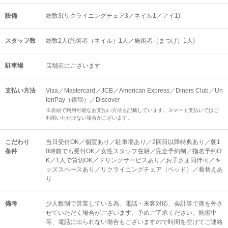
設備
総数3(リクライニングチェア3／ネイル1／アイ1)
スタッフ数
総数2人(施術者（ネイル）1人／施術者（まつげ）1人)
駐車場
店舗前にございます
支払い方法
Visa／Mastercard／JCB／American Express／Diners Club／Un
ionPay（銀聯）／Discover
※店頭で利用可能なお支払い方法を記載しています。スマート支払いではご
利用いただけない場合がございます。
こだわり
当日受付OK／個室あり／駐車場あり／2回目以降特典あり／朝1
条件
0時前でも受付OK／女性スタッフ在籍／完全予約制／指名予約O
K／1人で貸切OK／ドリンクサービスあり／お子さま同伴可／キ
ッズスペースあり／リクライニングチェア（ベッド）／着替えあ
り
備考
少人数制で営業している為、電話・来客対応、会計等で席を外さ
せていただく場合がございます。予めご了承ください。施術中
等、電話に出られない場合もございますので時間を空けてご連絡