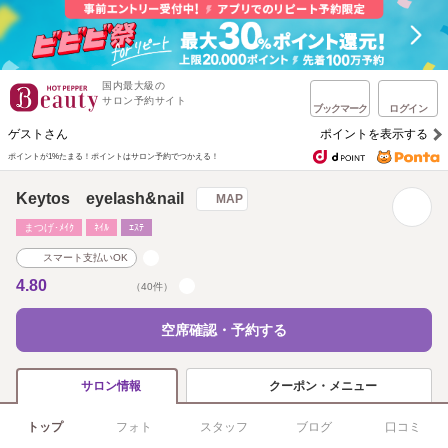
国内最大級の
サロン予約サイト
ブックマーク
ログイン
ゲストさん
ポイントを表示する
ポイントが1%たまる！
ポイントはサロン予約でつかえる！
Keytos eyelash&nail
MAP
まつげ･ﾒｲｸ
ﾈｲﾙ
ｴｽﾃ
スマート支払いOK
4.80
（40件）
空席確認・予約する
クーポン・メニュー
サロン情報
トップ
フォト
スタッフ
ブログ
口コミ