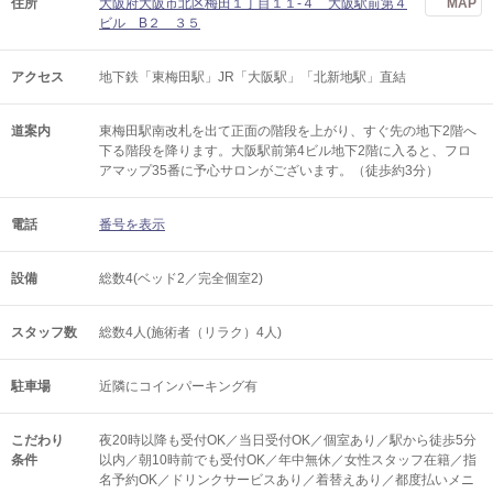
住所
大阪府大阪市北区梅田１丁目１１-４ 大阪駅前第４
MAP
ビル B２ ３５
アクセス
地下鉄「東梅田駅」JR「大阪駅」「北新地駅」直結
道案内
東梅田駅南改札を出て正面の階段を上がり、すぐ先の地下2階へ
下る階段を降ります。大阪駅前第4ビル地下2階に入ると、フロ
アマップ35番に予心サロンがございます。（徒歩約3分）
電話
番号を表示
設備
総数4(ベッド2／完全個室2)
スタッフ数
総数4人(施術者（リラク）4人)
駐車場
近隣にコインパーキング有
こだわり
夜20時以降も受付OK／当日受付OK／個室あり／駅から徒歩5分
条件
以内／朝10時前でも受付OK／年中無休／女性スタッフ在籍／指
名予約OK／ドリンクサービスあり／着替えあり／都度払いメニ