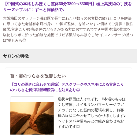
【中国式の本格もみほぐし整体60分3800⇒3300円】極上高技術の手技を
リーズナブルに！ずっと同価格で♪
大阪梅田のマッサージ激戦区で長年にわたり数々のお客様の疲れとコリを解決
に導いてきた老舗有名店出身♪「中国式整体」を通いやすい価格でご提供！慢性
疲労/首肩こり/腰痛/身体のだるさがある方におすすめです★中国本場の推拿を
駆使しツボに沿った的確な施術でリピ多数◎もみほぐし/オイルマッサージ/足つ
ぼ/腸もみも◎
サロンの特徴
首・肩のつらさを改善したい
【コリの深さに合わせて調節】デスクワークやスマホによる首肩こり
のつらさを解消◎眼精疲労にも効果あり◎
症状や原因は人それぞれ…!!本場のもみほ
ぐし整体、オイルリンパマッサージでガ
チガチになった筋肉の緊張を解し、お客
様の症状に合わせてしっかりほぐします♪
ヘッドスパや腸もみとの組み合わせもお
すすめです◎