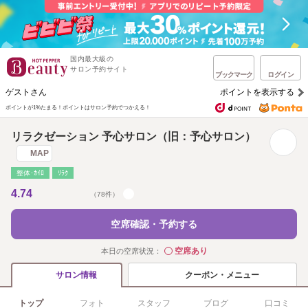
国内最大級の
サロン予約サイト
ブックマーク
ログイン
ゲストさん
ポイントを表示する
ポイントが1%たまる！
ポイントはサロン予約でつかえる！
リラクゼーション 予心サロン（旧：予心サロン）
MAP
整体･ｶｲﾛ
ﾘﾗｸ
4.74
（78件）
空席確認・予約する
空席あり
本日の空席状況：
◯
クーポン・メニュー
サロン情報
トップ
フォト
スタッフ
ブログ
口コミ