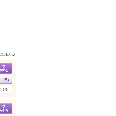
来店の全員の方
ンで
約する
して予約
クする
ンで
約する