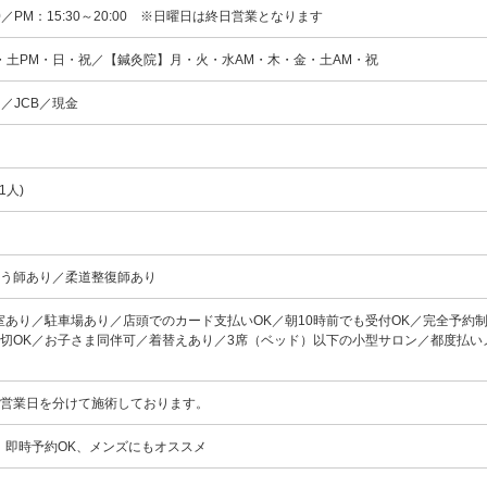
:00／PM：15:30～20:00 ※日曜日は終日営業となります
・土PM・日・祝／【鍼灸院】月・火・水AM・木・金・土AM・祝
ard／JCB／現金
1人)
ゅう師あり／柔道整復師あり
室あり／駐車場あり／店頭でのカード支払いOK／朝10時前でも受付OK／完全予約
貸切OK／お子さま同伴可／着替えあり／3席（ベッド）以下の小型サロン／都度払い
営業日を分けて施術しております。
、即時予約OK、メンズにもオススメ