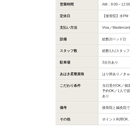
営業時間
AM：9:00～12
定休日
【接骨院】水PM
支払い方法
Visa／Masterc
設備
総数2(ベッド2)
スタッフ数
総数1人(スタッフ
駐車場
3台分あり
あはき柔整資格
はり師あり／き
こだわり条件
当日受付OK／個
予約OK／1人で
あり
備考
接骨院と鍼灸院で
その他
ポイント利用OK