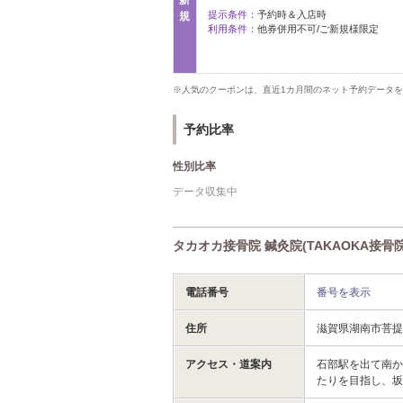
提示条件：
予約時＆入店時
規
利用条件：
他券併用不可/ご新規様限定
※人気のクーポンは、直近1カ月間のネット予約データ
予約比率
性別比率
データ収集中
タカオカ接骨院 鍼灸院(TAKAOKA接骨
電話番号
番号を表示
住所
滋賀県湖南市菩
アクセス・道案内
石部駅を出て南
たりを目指し、