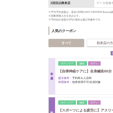
2回目以降来店
データ収集
※平均予約金額は、直近1年間のHOT PEPPER Bea
※回数券購入分を含みます。
※予約合計金額が0円の場合は集計対象外です。
人気のクーポン
すべて
初来店の方
ボディケア
鍼灸
ボディ
【自律神経ケアに】全身鍼灸60分 ￥8
全
提示条件：
予約時＆入店時
員
利用条件：
他券併用不可/全員対象
ボディケア
鍼灸
ボディ
【スポーツによる疲労に】アスリートコ
新