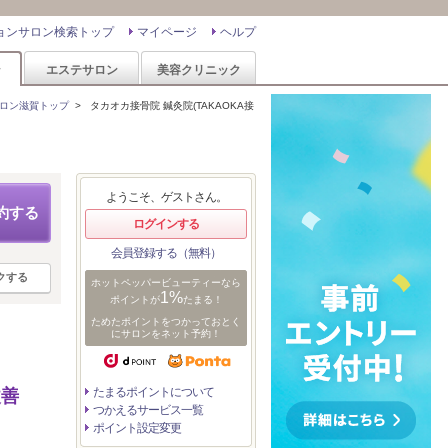
ョンサロン検索トップ
マイページ
ヘルプ
ン
エステサロン
美容クリニック
ロン滋賀トップ
>
タカオカ接骨院 鍼灸院(TAKAOKA接
ようこそ、ゲストさん。
約する
ログインする
会員登録する（無料）
クする
ホットペッパービューティーなら
1%
ポイントが
たまる！
ためたポイントをつかっておとく
にサロンをネット予約！
たまるポイントについて
改善
つかえるサービス一覧
ポイント設定変更