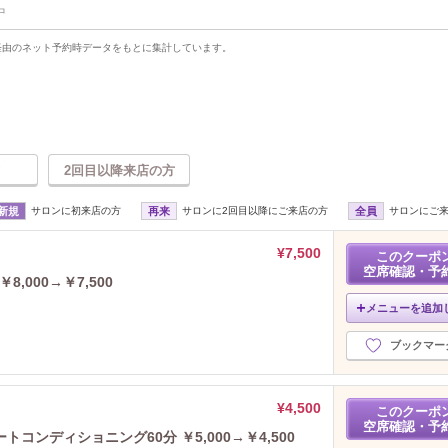
中
uty経由のネット予約時データをもとに集計しています。
2回目以降来店の方
新規
サロンに初来店の方
再来
サロンに2回目以降にご来店の方
全員
サロンにご
¥7,500
このクーポ
空席確認・予
,000→￥7,500
メニューを追加
ブックマー
¥4,500
このクーポ
空席確認・予
ンディショニング60分 ￥5,000→￥4,500