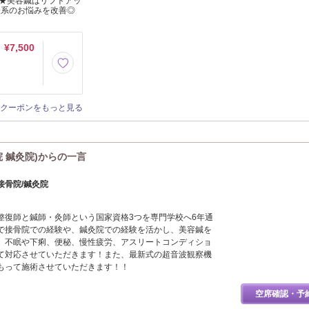
★美容鍼はリフトアッ
経系のお悩みを改善◎
¥7,500
クーポンをもっと見る
院 鍼灸院)からの一言
接骨院/鍼灸院
整復師と鍼師・灸師という国家資格3つを専門学校へ6年通
で接骨院での経験や、鍼灸院での経験を活かし、美容鍼を
、不眠や下痢、便秘、慢性疲労、アスリートコンディショ
て対応させていただきます！また、最新式の超音波観察機
もって施術させていただきます！！
空席確認・予