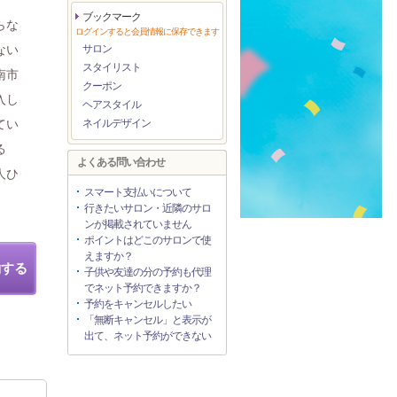
ブックマーク
らな
ログインすると会員情報に保存できます
ない
サロン
スタイリスト
南市
クーポン
入し
ヘアスタイル
てい
ネイルデザイン
る
よくある問い合わせ
人ひ
スマート支払いについて
行きたいサロン・近隣のサロ
ンが掲載されていません
ポイントはどこのサロンで使
えますか？
約する
子供や友達の分の予約も代理
でネット予約できますか？
予約をキャンセルしたい
「無断キャンセル」と表示が
出て、ネット予約ができない