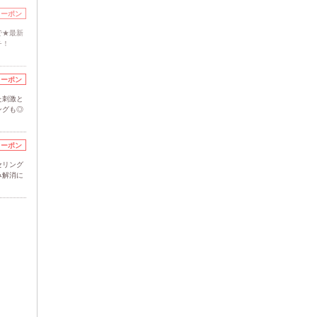
クーポン
で★最新
チ！
クーポン
た刺激と
ングも◎
クーポン
セリング
み解消に