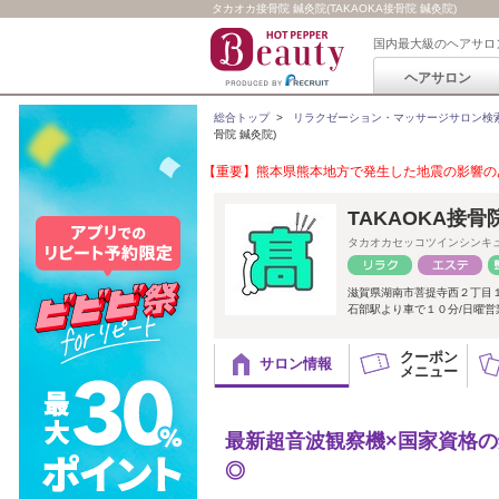
タカオカ接骨院 鍼灸院(TAKAOKA接骨院 鍼灸院)
国内最大級のヘアサロ
ヘアサロン
総合トップ
>
リラクゼーション・マッサージサロン検
骨院 鍼灸院)
【重要】熊本県熊本地方で発生した地震の影響のあ
TAKAOKA接骨
タカオカセッコツインシンキ
滋賀県湖南市菩提寺西２丁目
石部駅より車で１０分/日曜営
クーポン
サロン情報
メニュー
最新超音波観察機×国家資格
◎