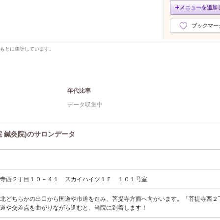
メニューを追加
ブックマー
をもとに集計しています。
年代比率
データ収集中
院 鍼灸院)のサロンデータ
提寺西２丁目１０－４１ スカイハイツ１Ｆ １０１号室
か北どちらかの出口から国道や市道を進み、菩提寺方面へ向かいます。「菩提寺西２
坂道や交差点を曲がりながら進むと、当院に到着します！