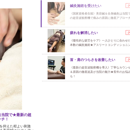
鍼灸施術を受けたい
《国家資格者在籍》美容鍼＆全身鍼灸は当院
の超音波観察機で痛みの原因に徹底アプロー
疲れを解消したい
《慢性的な疲労をケア》一人ひとりに合わせ
本数の鍼灸施術★アスリートコンディショニ
首・肩のつらさを改善したい
《最新の超音波観察機を導入》丁寧なカウン
＆原因の徹底追及が当院の魅力★長年のお悩
も！
は当院で★最新の超
ーチ！
を抑えた程よい刺激