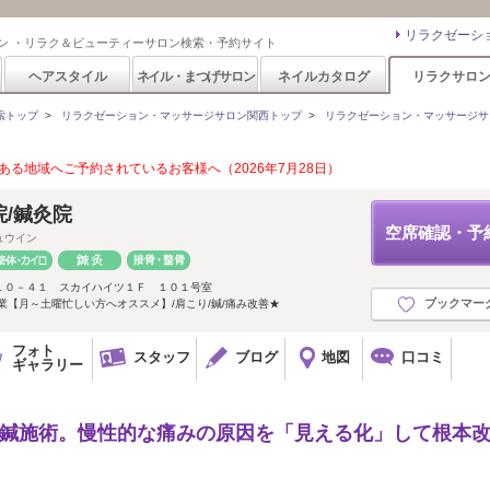
リラクゼーシ
ン ・リラク＆ビューティーサロン検索・予約サイト
ヘアスタイル
ネイル・まつげサロン
ネイルカタログ
リラクサロ
索トップ
>
リラクゼーション・マッサージサロン関西トップ
>
リラクゼーション・マッサージサ
る地域へご予約されているお客様へ（2026年7月28日）
院/鍼灸院
空席確認・予
ュウイン
１０－４１ スカイハイツ１Ｆ １０１号室
ブックマー
業【月～土曜忙しい方へオススメ】/肩こり/鍼/痛み改善★
フォト
スタッフ
ブログ
地図
口コミ
ギャラリー
の鍼施術。慢性的な痛みの原因を「見える化」して根本