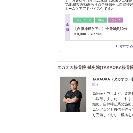
で、お客様それぞれに最適な施術をご提供
プ/肌質改善効果あり◎全身鍼灸は自律神
ホームケアアドバイス付です♪
ボディケア
鍼灸
ボディ
全
【自律神経ケアに】全身鍼灸60分
員
￥8,000→￥7,500
おすすめ
タカオカ接骨院 鍼灸院(TAKAOKA接骨
TAKAOKA（タカオカ）
院長
高岡崚と申します。柔道
い取得しました。これま
始め、自律神経系の施術
ニングなども自信を持っ
も完備しており、根拠を