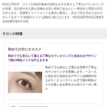
8/10◎予約可 口コミ5.0高評価★圧倒的なモチの良さと丁寧なカウンセリング
が自慢。目の形や生え癖を見極める高い技術であなたに一番似合う理想の目元
を叶えます。高濃度トリートメントを贅沢に配合し、自まつ毛を労わりながら
キレイをキープ♪毎朝のメイクも劇的に楽になります。#安芸高田市#北広島町#
吉田#豊平町#千代田
サロンの特徴
初めての方にオススメ
初めてでも安心して通える丁寧なカウンセリングと似合わせデザイン
で朝の時短メイクを叶えます★
初めてでも安心して通える空間で丁寧な
カウンセリングを実施します。一人一人
に合わせた似合わせデザインは納得の仕
上がり！ビューラーいらずで朝の時短メ
イクが楽しめる学生さん向けクーポン有
☆