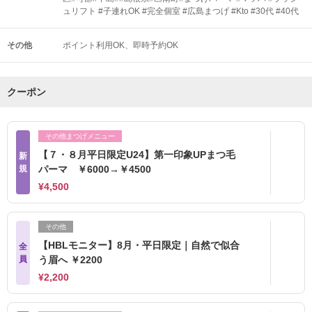
ュリフト #子連れOK #完全個室 #広島まつげ #Kto #30代 #40代
その他
ポイント利用OK
即時予約OK
クーポン
その他まつげメニュー
【７・８月平日限定U24】第一印象UPまつ毛
新
規
パーマ ￥6000→￥4500
¥4,500
その他
【HBLモニター】8月・平日限定｜自然で似合
全
員
う眉へ ￥2200
¥2,200