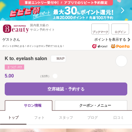
国内最大級の
サロン予約サイト
ブックマーク
ログイン
ゲストさん
ポイントを表示する
ポイントが1%たまる！
ポイントはサロン予約でつかえる！
K to. eyelash salon
MAP
まつげ･ﾒｲｸ
5.00
（32件）
空席確認・予約する
クーポン・メニュー
サロン情報
トップ
フォト
スタッフ
ブログ
口コミ