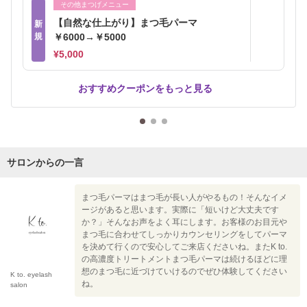
その他まつげメニュー
【自然な仕上がり】まつ毛パーマ
新
規
￥6000→￥5000
¥5,000
おすすめクーポンをもっと見る
サロンからの一言
まつ毛パーマはまつ毛が長い人がやるもの！そんなイメ
ージがあると思います。実際に「短いけど大丈夫です
か？」そんなお声をよく耳にします。お客様のお目元や
まつ毛に合わせてしっかりカウンセリングをしてパーマ
を決めて行くので安心してご来店くださいね。またK to.
の高濃度トリートメントまつ毛パーマは続けるほどに理
想のまつ毛に近づけていけるのでぜひ体験してください
K to. eyelash
ね。
salon