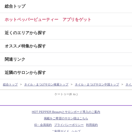
総合トップ
ホットペッパービューティー アプリをゲット
近くのエリアから探す
オススメ特集から探す
関連リンク
近隣のサロンから探す
総合トップ
ネイル・まつげサロン検索トップ
ネイル・まつげサロン中国トップ
ネイ
ケートゥー(K to.)
HOT PEPPER Beautyとサロンボード導入のご案内
掲載をご希望のサロン様はこちら
ID・会員規約
プライバシーポリシー
利用規約
ご利用ガイド
ヘルプ