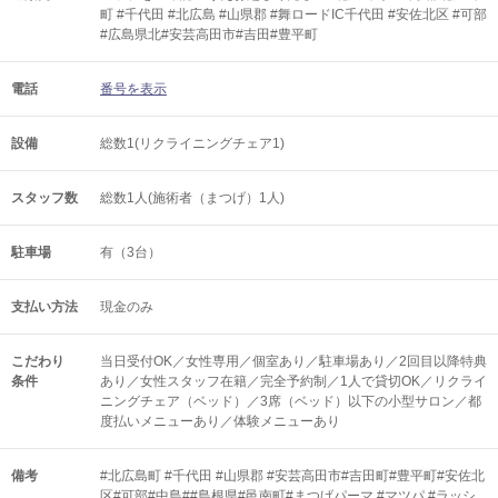
町 #千代田 #北広島 #山県郡 #舞ロードIC千代田 #安佐北区 #可部
#広島県北#安芸高田市#吉田#豊平町
電話
番号を表示
設備
総数1(リクライニングチェア1)
スタッフ数
総数1人(施術者（まつげ）1人)
駐車場
有（3台）
支払い方法
現金のみ
こだわり
当日受付OK／女性専用／個室あり／駐車場あり／2回目以降特典
条件
あり／女性スタッフ在籍／完全予約制／1人で貸切OK／リクライ
ニングチェア（ベッド）／3席（ベッド）以下の小型サロン／都
度払いメニューあり／体験メニューあり
備考
#北広島町 #千代田 #山県郡 #安芸高田市#吉田町#豊平町#安佐北
区#可部#中島##島根県#邑南町#まつげパーマ #マツパ #ラッシ