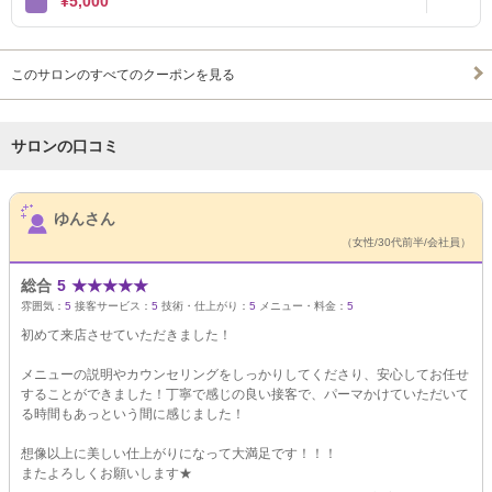
¥5,000
このサロンのすべてのクーポンを見る
サロンの口コミ
サロンPick Up
ゆんさん
（女性/30代前半/会社員）
総合
5
★
★
★
★
★
雰囲気：
5
接客サービス：
5
技術・仕上がり：
5
メニュー・料金：
5
初めて来店させていただきました！
メニューの説明やカウンセリングをしっかりしてくださり、安心してお任せ
することができました！丁寧で感じの良い接客で、パーマかけていただいて
る時間もあっという間に感じました！
想像以上に美しい仕上がりになって大満足です！！！
またよろしくお願いします★