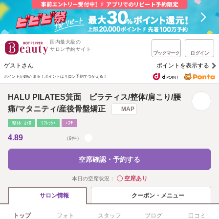
国内最大級の
サロン予約サイト
ブックマーク
ログイン
ゲストさん
ポイントを表示する
ポイントが1%たまる！
ポイントはサロン予約でつかえる！
HALU PILATES箕面 ピラティス/整体/肩こり/腰
痛/マタニティ/産後骨盤矯正
MAP
整体･ｶｲﾛ
ﾘﾌﾚｯｼｭ
ｴｽﾃ
4.89
（9件）
空席確認・予約する
空席あり
本日の空席状況：
◯
クーポン・メニュー
サロン情報
トップ
フォト
スタッフ
ブログ
口コミ