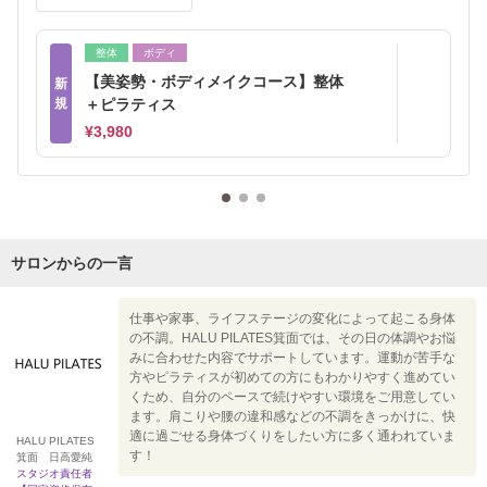
整体
ボディ
【美姿勢・ボディメイクコース】整体
新
規
＋ピラティス
¥3,980
サロンからの一言
仕事や家事、ライフステージの変化によって起こる身体
の不調。HALU PILATES箕面では、その日の体調やお悩
みに合わせた内容でサポートしています。運動が苦手な
方やピラティスが初めての方にもわかりやすく進めてい
くため、自分のペースで続けやすい環境をご用意してい
ます。肩こりや腰の違和感などの不調をきっかけに、快
適に過ごせる身体づくりをしたい方に多く通われていま
HALU PILATES
す！
箕面 日高愛純
スタジオ責任者