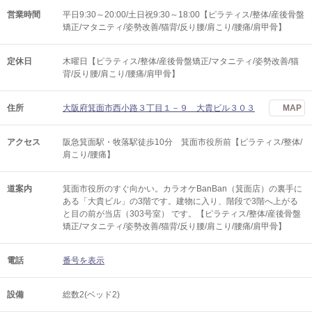
営業時間
平日9:30～20:00/土日祝9:30～18:00【ピラティス/整体/産後骨盤
矯正/マタニティ/姿勢改善/猫背/反り腰/肩こり/腰痛/肩甲骨】
定休日
木曜日【ピラティス/整体/産後骨盤矯正/マタニティ/姿勢改善/猫
背/反り腰/肩こり/腰痛/肩甲骨】
住所
大阪府箕面市西小路３丁目１－９ 大貴ビル３０３
MAP
アクセス
阪急箕面駅・牧落駅徒歩10分 箕面市役所前【ピラティス/整体/
肩こり/腰痛】
道案内
箕面市役所のすぐ向かい。カラオケBanBan（箕面店）の裏手に
ある「大貴ビル」の3階です。建物に入り、階段で3階へ上がる
と目の前が当店（303号室） です。【ピラティス/整体/産後骨盤
矯正/マタニティ/姿勢改善/猫背/反り腰/肩こり/腰痛/肩甲骨】
電話
番号を表示
設備
総数2(ベッド2)