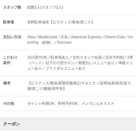
スタッフ数
総数2人(スタッフ2人)
駐車場
有料駐車場有【ピラティス/整体/肩こり】
支払い方法
Visa／Mastercard／JCB／American Express／Diners Club／Un
ionPay（銀聯）／Discover
こだわり
当日受付OK／駐車場あり／女性スタッフ在籍／完全予約制／3席
条件
（ベッド）以下の小型サロン／都度払いメニューあり／体験メニ
ューあり／ブライダルメニューあり
備考
【ピラティス/整体/産後骨盤矯正/マタニティ/姿勢改善/猫背/反り
腰/肩こり/腰痛/肩甲骨】
その他
ポイント利用OK
即時予約OK
メンズにもオススメ
クーポン