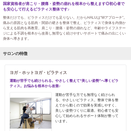
国家資格者が肩こり・腰痛・姿勢の崩れを根本から整えます◎初心者で
も安心して行えるピラティス整体です♪
整体だけでも、ピラティスだけでも足りない。だからHALUは“Wアプローチ”。
痛みの原因となる筋肉・関節の硬さを整体で整え、ピラティスで身体を内側か
ら支える筋肉を再教育。肩こり・腰痛・姿勢の崩れなど、年齢やライフステー
ジによる不調を根本から改善し無理なく続けやすいサポートで痛みの出にくい
身体へ導きます。
サロンの特徴
ヨガ・ホットヨガ・ピラティス
運動が苦手でも続けられる。やさしく整えて“美しい姿勢”へ導くピラ
ティス。お悩みを根本から改善♪
運動が苦手な方でも無理なく続けられ
る、やさしいピラティス。整体で体を整
えてから動くので効果を実感しやすく、
美しい姿勢づくりに最適。初心者でも安
心して始められるサポート体制が整って
います。