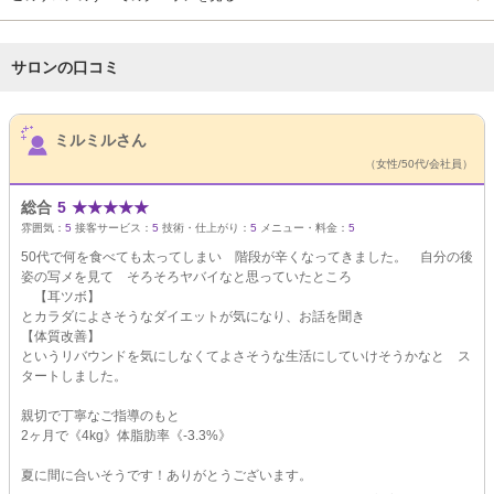
サロンの口コミ
サロンPick Up
ミルミルさん
（女性/50代/会社員）
総合
5
★
★
★
★
★
雰囲気：
5
接客サービス：
5
技術・仕上がり：
5
メニュー・料金：
5
50代で何を食べても太ってしまい 階段が辛くなってきました。 自分の後
姿の写メを見て そろそろヤバイなと思っていたところ
【耳ツボ】
とカラダによさそうなダイエットが気になり、お話を聞き
【体質改善】
というリバウンドを気にしなくてよさそうな生活にしていけそうかなと ス
タートしました。
親切で丁寧なご指導のもと
2ヶ月で《4kg》体脂肪率《-3.3%》
夏に間に合いそうです！ありがとうございます。