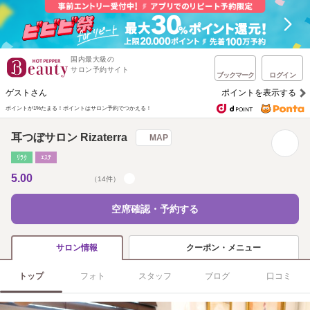
国内最大級の
サロン予約サイト
ブックマーク
ログイン
ゲストさん
ポイントを表示する
ポイントが1%たまる！
ポイントはサロン予約でつかえる！
耳つぼサロン Rizaterra
MAP
ﾘﾗｸ
ｴｽﾃ
5.00
（14件）
空席確認・予約する
クーポン・メニュー
サロン情報
トップ
フォト
スタッフ
ブログ
口コミ