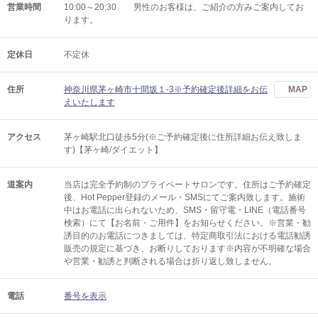
営業時間
10:00～20:30 男性のお客様は、ご紹介の方みご案内してお
ります。
定休日
不定休
住所
神奈川県茅ヶ崎市十間坂１-3※予約確定後詳細をお伝
MAP
えいたします
アクセス
茅ヶ崎駅北口徒歩5分(※ご予約確定後に住所詳細お伝え致しま
す)【茅ヶ崎/ダイエット】
道案内
当店は完全予約制のプライベートサロンです。住所はご予約確定
後、Hot Pepper登録のメール・SMSにてご案内致します。施術
中はお電話に出られないため、SMS・留守電・LINE（電話番号
検索）にて【お名前・ご用件】をお知らせください。※営業・勧
誘目的のお電話につきましては、特定商取引法における電話勧誘
販売の規定に基づき、お断りしております※内容が不明確な場合
や営業・勧誘と判断される場合は折り返し致しません。
電話
番号を表示