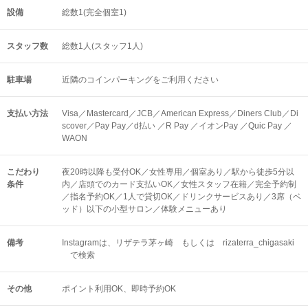
設備
総数1(完全個室1)
スタッフ数
総数1人(スタッフ1人)
駐車場
近隣のコインパーキングをご利用ください
支払い方法
Visa／Mastercard／JCB／American Express／Diners Club／Di
scover／Pay Pay／d払い ／R Pay ／イオンPay ／Quic Pay ／
WAON
こだわり
夜20時以降も受付OK／女性専用／個室あり／駅から徒歩5分以
条件
内／店頭でのカード支払いOK／女性スタッフ在籍／完全予約制
／指名予約OK／1人で貸切OK／ドリンクサービスあり／3席（ベ
ッド）以下の小型サロン／体験メニューあり
備考
Instagramは、リザテラ茅ヶ崎 もしくは rizaterra_chigasaki
で検索
その他
ポイント利用OK
即時予約OK