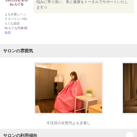
悩みに寄り添い、美と健康をトータルでサポートいたし
ます☆
よもぎ蒸しヘッ
ドスパリンパ/Dr.
らぐな姪浜
Dr.らぐな代表/姪
浜店
サロンの雰囲気
今注目の次世代よもぎ蒸し
サロンの利用傾向