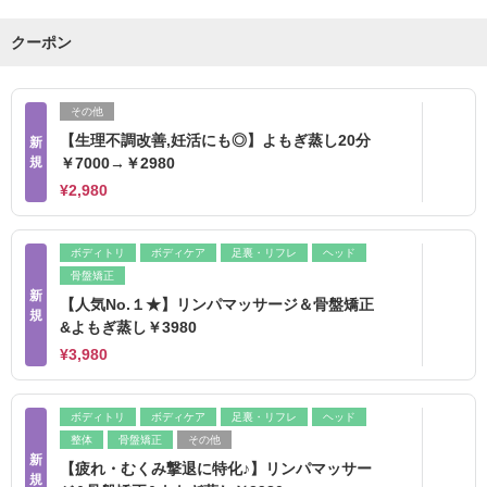
クーポン
その他
【生理不調改善,妊活にも◎】よもぎ蒸し20分
新
規
￥7000→￥2980
¥2,980
ボディトリ
ボディケア
足裏・リフレ
ヘッド
骨盤矯正
新
【人気No.１★】リンパマッサージ＆骨盤矯正
規
&よもぎ蒸し￥3980
¥3,980
ボディトリ
ボディケア
足裏・リフレ
ヘッド
整体
骨盤矯正
その他
新
【疲れ・むくみ撃退に特化♪】リンパマッサー
規