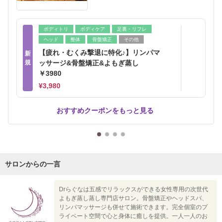
ボディトリ
ボディケア
足裏・リフレ
ヘッド
整体
骨盤矯正
その他
【疲れ・むくみ撃退に特化♪】リンパマ
新
規
ッサージ&骨盤矯正&よもぎ蒸し
￥3980
¥3,980
おすすめクーポンをもっと見る
サロンからの一言
Drらぐなは五感でリラックスができる女性専用の次世代
よもぎ蒸し蒸し専門店サロン。骨盤矯正やヘッドスパ、
リンパマッサージも併せて施術できます。完全個室のプ
ライベート空間で心と身体に癒しを提供。一人一人のお