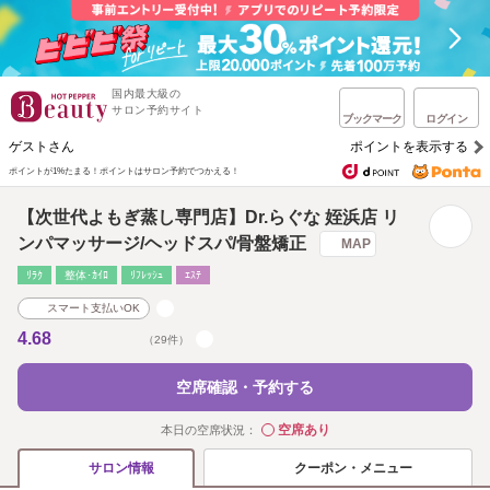
国内最大級の
サロン予約サイト
ブックマーク
ログイン
ゲストさん
ポイントを表示する
ポイントが1%たまる！
ポイントはサロン予約でつかえる！
【次世代よもぎ蒸し専門店】Dr.らぐな 姪浜店 リ
ンパマッサージ/ヘッドスパ/骨盤矯正
MAP
ﾘﾗｸ
整体･ｶｲﾛ
ﾘﾌﾚｯｼｭ
ｴｽﾃ
スマート支払いOK
4.68
（29件）
空席確認・予約する
空席あり
本日の空席状況：
◯
クーポン・メニュー
サロン情報