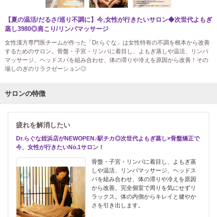
【夏の温活/だるさ/巡り不調に】今,女性が行きたいサロン◆次世代よもぎ
蒸し3980◎肩こり/リンパマッサージ
女性漢方専門医チームが作った「Dr.らぐな」は女性特有の不調を根本から改善
するためのサロン。骨盤・子宮・リンパに着目し、よもぎ蒸しや温活、リンパ
マッサージ、ヘッドスパを組み合わせ、体の滞りや冷えを原因から改善！その
場しのぎのリラクゼーション◎
サロンの特徴
疲れを解消したい
Dr.らぐな姪浜店がNEWOPEN♪駅チカ◎次世代よもぎ蒸し×骨盤矯正で
今、女性が行きたいNo.1サロン！
骨盤・子宮・リンパに着目し、よもぎ蒸
しや温活、リンパマッサージ、ヘッドス
パを組み合わせ、体の滞りや冷えを原因
から改善。完全個室で周りを気にせずリ
ラックス。体の内側からキレイと健やか
さを引き出します。