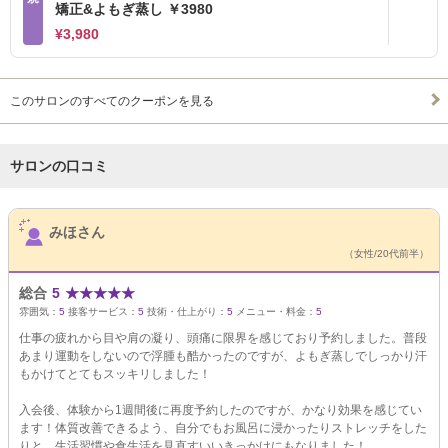
矯正&よもぎ蒸し ￥3980
¥3,980
このサロンのすべてのクーポンを見る
サロンの口コミ
サロンPick Up
みほさん
（女性/20代前半）
総合
5
★
★
★
★
★
雰囲気：
5
接客サービス：
5
技術・仕上がり：
5
メニュー・料金：
5
仕事の疲れから目や肩の凝り、頭痛に限界を感じており予約しました。普段
あまり運動をしないので浮腫も酷かったのですが、よもぎ蒸しでしっかり汗
もかけてとてもスッキリしました！
入会後、体験から1週間後に再度予約したのですが、かなり効果を感じてい
ます！体質改善できるよう、自分でもお風呂に浸かったりストレッチをした
りと、生活習慣や食生活を見直すいいきっかけにもなりました！