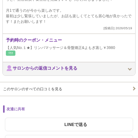
月1で通うのが今から楽しみです。
最初は少し緊張していましたが、お話も楽しくてとても居心地が良かったで
す！またお願いします！
[投稿日] 2026/05/19
予約時のクーポン・メニュー
【人気No.１★】リンパマッサージ＆骨盤矯正&よもぎ蒸し￥3980
ﾘﾗｸ
サロンからの返信コメントを見る
このサロンのすべての口コミを見る
友達に共有
LINEで送る