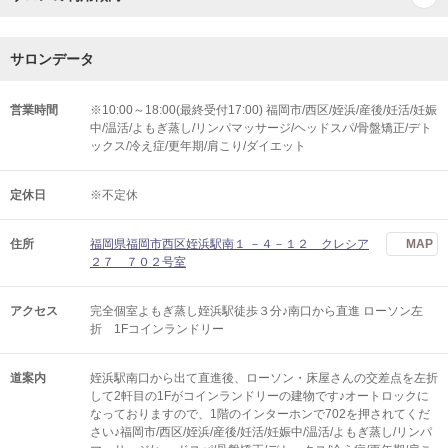
サロンデータ
営業時間
※10:00～18:00(最終受付17:00) 福岡市/西区/姪浜/産後/妊活/妊娠
中/温活/よもぎ蒸し/リンパマッサージ/ヘッドスパ/骨盤矯正/デト
ックス/冷え症/更年期/肩こり/ダイエット
定休日
※不定休
住所
福岡県福岡市西区姪浜駅南１ －４－１２ クレシア
MAP
２７ ７０２号室
アクセス
完全個室よもぎ蒸し姪浜駅徒歩３分♪南口から直進 ローソン左
折 1Fコインランドリー
道案内
姪浜駅南口から出て直進後、ローソン・床屋さんの交差点を左折
して2軒目の1Fがコインランドリーの建物です♪オートロックに
なっておりますので、1階のインターホンで702を押されてくだ
さい♪福岡市/西区/姪浜/産後/妊活/妊娠中/温活/よもぎ蒸し/リンパ