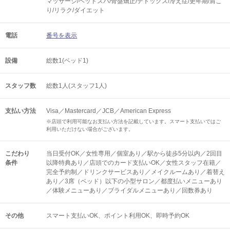
マッサージ/ヘッドスパ/骨盤矯正/デトックス/冷え症/更年期/肩こ
り/リラク/ダイエット
電話
番号を表示
設備
総数1(ベッド1)
スタッフ数
総数1人(スタッフ1人)
支払い方法
Visa／Mastercard／JCB／American Express
※店頭で利用可能なお支払い方法を記載しています。スマート支払いではご
利用いただけない場合がございます。
こだわり
当日受付OK／女性専用／個室あり／駅から徒歩5分以内／2回目
条件
以降特典あり／店頭でのカード支払いOK／女性スタッフ在籍／
完全予約制／ドリンクサービスあり／メイクルームあり／着替え
あり／3席（ベッド）以下の小型サロン／都度払いメニューあり
／体験メニューあり／ブライダルメニューあり／回数券あり
その他
スマート支払いOK
ポイント利用OK
即時予約OK