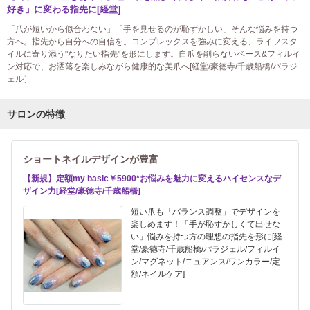
好き」に変わる指先に[経堂]
「爪が短いから似合わない」「手を見せるのが恥ずかしい」そんな悩みを持つ
方へ。指先から自分への自信を。コンプレックスを強みに変える、ライフスタ
イルに寄り添う"なりたい指先"を形にします。自爪を削らないベース&フィルイ
ン対応で、お洒落を楽しみながら健康的な美爪へ[経堂/豪徳寺/千歳船橋/パラジ
ェル］
サロンの特徴
ショートネイルデザインが豊富
【新規】定額my basic￥5900*お悩みを魅力に変えるハイセンスなデ
ザイン力[経堂/豪徳寺/千歳船橋]
短い爪も「バランス調整」でデザインを
楽しめます！「手が恥ずかしくて出せな
い」悩みを持つ方の理想の指先を形に[経
堂/豪徳寺/千歳船橋/パラジェル/フィルイ
ン/マグネット/ニュアンス/ワンカラー/定
額/ネイルケア]