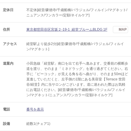
定休日
不定休[経堂/豪徳寺/千歳船橋/パラジェル/フィルイン/マグネット/
ニュアンス/ワンカラー/定額/ネイルケア]
住所
東京都世田谷区宮坂２-19-1 経堂ブルームBLDG 1F
MAP
アクセス
経堂駅より徒歩2分[経堂/豪徳寺/千歳船橋/パラジェル/フィルイ
ン/マグネット]
道案内
小田急線「経堂駅」南口を出て右手へ進みます。交番前の横断歩
道を渡り、そのまま「ミネドラッグ」を通り過ぎてください。右
手に「ピーコック」が見える角を右へ曲がり、そのまま50mほど
直進していただくと、左手側の1階にある美容室【Terrace 世田
谷/経堂】内に当サロンがございます。道に迷われた際はお気軽
にお電話ください。[経堂/豪徳寺/千歳船橋/パラジェル/フィルイ
ン/マグネット/ニュアンス/ワンカラー/定額/ネイルケア]
電話
番号を表示
設備
総数1(チェア1)