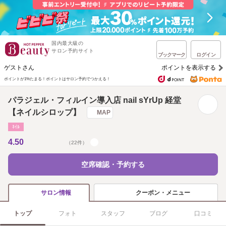
国内最大級の
サロン予約サイト
ブックマーク
ログイン
ゲストさん
ポイントを表示する
ポイントが1%たまる！
ポイントはサロン予約でつかえる！
パラジェル・フィルイン導入店 nail sYrUp 経堂
【ネイルシロップ】
MAP
ﾈｲﾙ
4.50
（22件）
空席確認・予約する
クーポン・メニュー
サロン情報
トップ
フォト
スタッフ
ブログ
口コミ