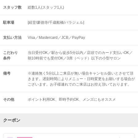
スタッフ数
総数1人(スタッフ1人)
駐車場
[経堂/豪徳寺/千歳船橋/パラジェル]
支払い方法
Visa／Mastercard／JCB／PayPay
こだわり
当日受付OK／駅から徒歩5分以内／店頭でのカード支払いOK／
条件
朝10時前でも受付OK／3席（ベッド）以下の小型サロン
備考
※連絡無く5分以上ご来店が無い場合キャンセル扱いとさせて頂
きます。遅刻時間によりメニュー・日時変更をお願いする場合が
ございます。お子様連れでのご来店はお控え頂いております。
その他
ポイント利用OK
即時予約OK
メンズにもオススメ
クーポン