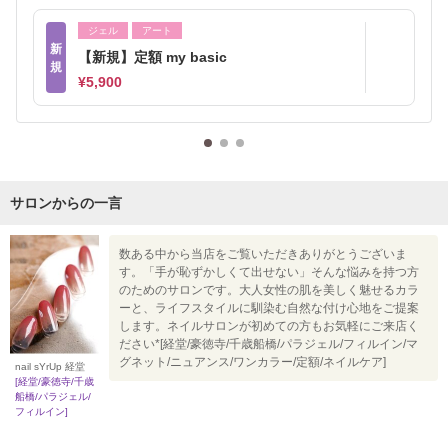
ジェル
アート
新
【新規】定額 my basic
規
¥5,900
サロンからの一言
数ある中から当店をご覧いただきありがとうございま
す。「手が恥ずかしくて出せない」そんな悩みを持つ方
のためのサロンです。大人女性の肌を美しく魅せるカラ
ーと、ライフスタイルに馴染む自然な付け心地をご提案
します。ネイルサロンが初めての方もお気軽にご来店く
ださい*[経堂/豪徳寺/千歳船橋/パラジェル/フィルイン/マ
グネット/ニュアンス/ワンカラー/定額/ネイルケア]
nail sYrUp 経堂
[経堂/豪徳寺/千歳
船橋/パラジェル/
フィルイン]