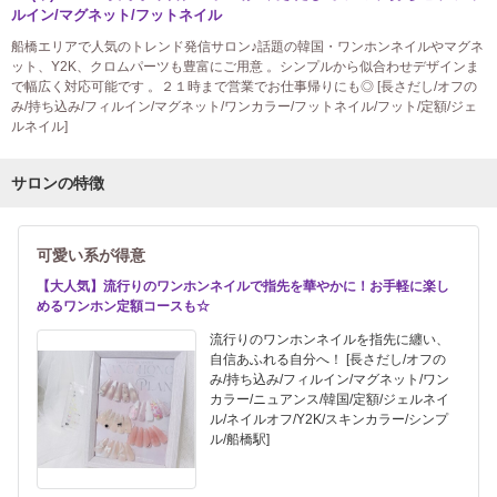
ルイン/マグネット/フットネイル
船橋エリアで人気のトレンド発信サロン♪話題の韓国・ワンホンネイルやマグネ
ット、Y2K、クロムパーツも豊富にご用意 。シンプルから似合わせデザインま
で幅広く対応可能です 。２１時まで営業でお仕事帰りにも◎ [長さだし/オフの
み/持ち込み/フィルイン/マグネット/ワンカラー/フットネイル/フット/定額/ジェ
ルネイル]
サロンの特徴
可愛い系が得意
【大人気】流行りのワンホンネイルで指先を華やかに！お手軽に楽し
めるワンホン定額コースも☆
流行りのワンホンネイルを指先に纏い、
自信あふれる自分へ！ [長さだし/オフの
み/持ち込み/フィルイン/マグネット/ワン
カラー/ニュアンス/韓国/定額/ジェルネイ
ル/ネイルオフ/Y2K/スキンカラー/シンプ
ル/船橋駅]