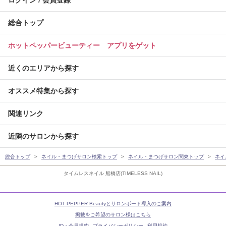
ログイン / 会員登録
総合トップ
ホットペッパービューティー アプリをゲット
近くのエリアから探す
オススメ特集から探す
関連リンク
近隣のサロンから探す
総合トップ
ネイル・まつげサロン検索トップ
ネイル・まつげサロン関東トップ
ネイ
タイムレスネイル 船橋店(TIMELESS NAIL)
HOT PEPPER Beautyとサロンボード導入のご案内
掲載をご希望のサロン様はこちら
ID・会員規約
プライバシーポリシー
利用規約