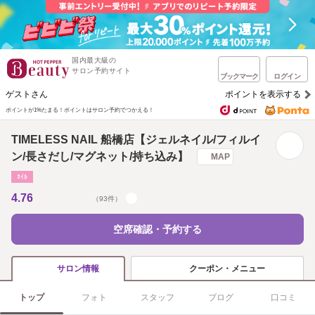
国内最大級の
サロン予約サイト
ブックマーク
ログイン
ゲストさん
ポイントを表示する
ポイントが1%たまる！
ポイントはサロン予約でつかえる！
TIMELESS NAIL 船橋店【ジェルネイル/フィルイ
ン/長さだし/マグネット/持ち込み】
MAP
ﾈｲﾙ
4.76
（93件）
空席確認・予約する
クーポン・メニュー
サロン情報
トップ
フォト
スタッフ
ブログ
口コミ