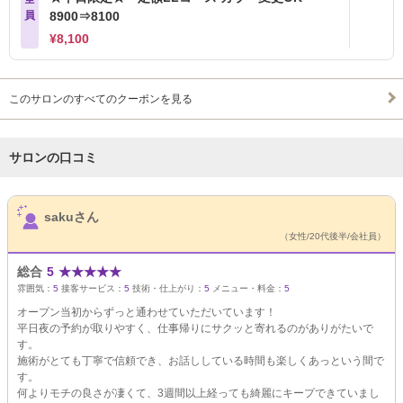
員
8900⇒8100
¥8,100
このサロンのすべてのクーポンを見る
サロンの口コミ
サロンPick Up
sakuさん
（女性/20代後半/会社員）
総合
5
★
★
★
★
★
雰囲気：
5
接客サービス：
5
技術・仕上がり：
5
メニュー・料金：
5
オープン当初からずっと通わせていただいています！
平日夜の予約が取りやすく、仕事帰りにサクッと寄れるのがありがたいで
す。
施術がとても丁寧で信頼でき、お話ししている時間も楽しくあっという間で
す。
何よりモチの良さが凄くて、3週間以上経っても綺麗にキープできていまし