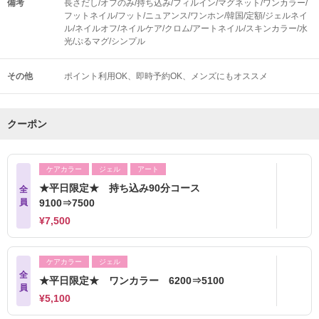
備考
長さだし/オフのみ/持ち込み/フィルイン/マグネット/ワンカラー/
フットネイル/フット/ニュアンス/ワンホン/韓国/定額/ジェルネイ
ル/ネイルオフ/ネイルケア/クロム/アートネイル/スキンカラー/水
光/ぷるマグ/シンプル
その他
ポイント利用OK
即時予約OK
メンズにもオススメ
クーポン
ケアカラー
ジェル
アート
★平日限定★ 持ち込み90分コース
全
員
9100⇒7500
¥7,500
ケアカラー
ジェル
全
★平日限定★ ワンカラー 6200⇒5100
員
¥5,100