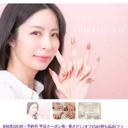
8/6(木)10:00～予約可 平日クーポン有♪ 長さだし/オフのみ/持ち込み/フィ