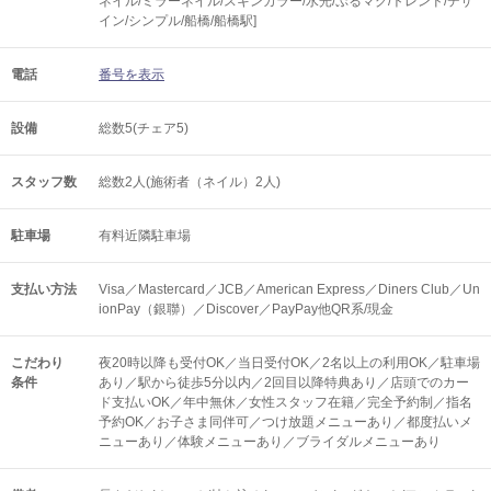
ネイル/ミラーネイル/スキンカラー/水光/ぷるマグ/トレンド/デザ
イン/シンプル/船橋/船橋駅]
電話
番号を表示
設備
総数5(チェア5)
スタッフ数
総数2人(施術者（ネイル）2人)
駐車場
有料近隣駐車場
支払い方法
Visa／Mastercard／JCB／American Express／Diners Club／Un
ionPay（銀聯）／Discover／PayPay他QR系/現金
こだわり
夜20時以降も受付OK／当日受付OK／2名以上の利用OK／駐車場
条件
あり／駅から徒歩5分以内／2回目以降特典あり／店頭でのカー
ド支払いOK／年中無休／女性スタッフ在籍／完全予約制／指名
予約OK／お子さま同伴可／つけ放題メニューあり／都度払いメ
ニューあり／体験メニューあり／ブライダルメニューあり