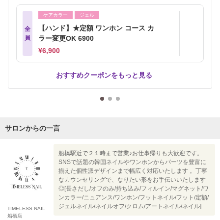
ケアカラー
ジェル
【ハンド】★定額 ワンホン コース カ
全
員
ラー変更OK 6900
¥6,900
おすすめクーポンをもっと見る
サロンからの一言
船橋駅近で２１時まで営業♪お仕事帰りも大歓迎です。
SNSで話題の韓国ネイルやワンホンからパーツを豊富に
揃えた個性派デザインまで幅広く対応いたします 。丁寧
なカウンセリングで、なりたい形をお手伝いいたします
◎[長さだし/オフのみ/持ち込み/フィルイン/マグネット/ワ
ンカラー/ニュアンス/ワンホン/フットネイル/フット/定額/
ジェルネイル/ネイルオフ/クロム/アートネイル/ネイル]
TIMELESS NAIL
船橋店