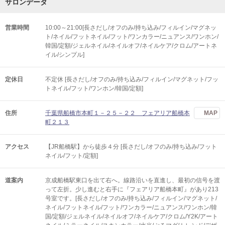
サロンデータ
営業時間
10:00～21:00[長さだし/オフのみ/持ち込み/フィルイン/マグネッ
ト/ネイル/フットネイル/フット/ワンカラー/ニュアンス/ワンホン/
韓国/定額/ジェルネイル/ネイルオフ/ネイルケア/クロム/アートネ
イル/シンプル]
定休日
不定休 [長さだし/オフのみ/持ち込み/フィルイン/マグネット/フッ
トネイル/フット/ワンホン/韓国/定額]
住所
千葉県船橋市本町１－２５－２２ フェアリア船橋本
MAP
町２１３
アクセス
【JR船橋駅】から徒歩４分 [長さだし/オフのみ/持ち込み/フット
ネイル/フット/定額]
道案内
京成船橋駅東口を出て右へ。線路沿いを直進し、最初の信号を渡
って左折。少し進むと右手に『フェアリア船橋本町』があり213
号室です。[長さだし/オフのみ/持ち込み/フィルイン/マグネット/
ネイル/フットネイル/フット/ワンカラー/ニュアンス/ワンホン/韓
国/定額/ジェルネイル/ネイルオフ/ネイルケア/クロム/Y2K/アート