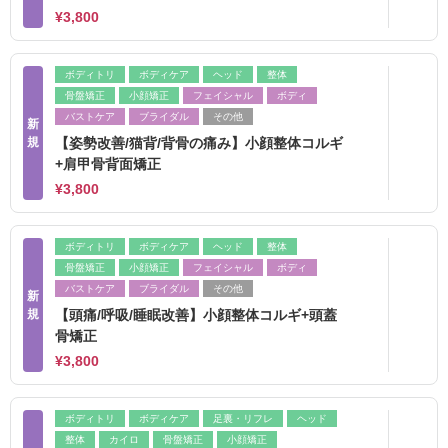
¥3,800
ボディトリ
ボディケア
ヘッド
整体
骨盤矯正
小顔矯正
フェイシャル
ボディ
バストケア
ブライダル
その他
新
規
【姿勢改善/猫背/背骨の痛み】小顔整体コルギ
+肩甲骨背面矯正
¥3,800
ボディトリ
ボディケア
ヘッド
整体
骨盤矯正
小顔矯正
フェイシャル
ボディ
バストケア
ブライダル
その他
新
規
【頭痛/呼吸/睡眠改善】小顔整体コルギ+頭蓋
骨矯正
¥3,800
ボディトリ
ボディケア
足裏・リフレ
ヘッド
整体
カイロ
骨盤矯正
小顔矯正