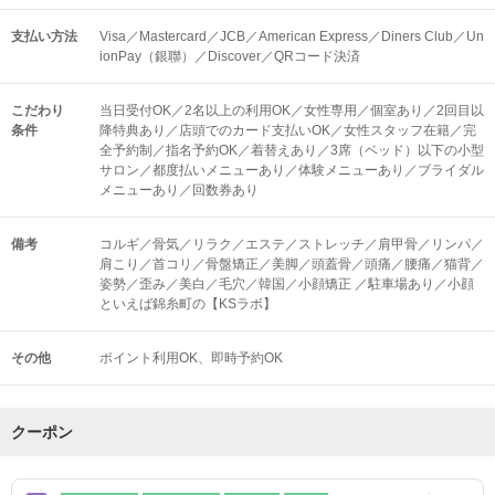
支払い方法
Visa／Mastercard／JCB／American Express／Diners Club／Un
ionPay（銀聯）／Discover／QRコード決済
こだわり
当日受付OK／2名以上の利用OK／女性専用／個室あり／2回目以
条件
降特典あり／店頭でのカード支払いOK／女性スタッフ在籍／完
全予約制／指名予約OK／着替えあり／3席（ベッド）以下の小型
サロン／都度払いメニューあり／体験メニューあり／ブライダル
メニューあり／回数券あり
備考
コルギ／骨気／リラク／エステ／ストレッチ／肩甲骨／リンパ／
肩こり／首コリ／骨盤矯正／美脚／頭蓋骨／頭痛／腰痛／猫背／
姿勢／歪み／美白／毛穴／韓国／小顔矯正 ／駐車場あり／小顔
といえば錦糸町の【KSラボ】
その他
ポイント利用OK
即時予約OK
クーポン