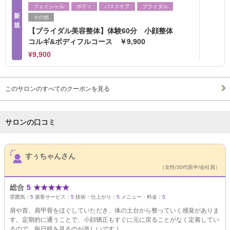
フェイシャル
ボディ
バストケア
ブライダル
新
その他
規
【ブライダル美容整体】体験60分 小顔整体
コルギ&ボディフルコース ￥9,900
¥9,900
このサロンのすべてのクーポンを見る
サロンの口コミ
サロンPick Up
すぅちゃんさん
（女性/30代前半/会社員）
総合
5
★
★
★
★
★
雰囲気：
5
接客サービス：
5
技術・仕上がり：
5
メニュー・料金：
5
肩や首、肩甲骨をほぐしていただき、体の土台から整っていく感覚がありま
す。定期的に通うことで、小顔矯正もすぐに元に戻ることがなく定着してい
るので、毎日鏡を見るのが楽しいです！