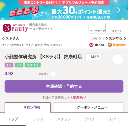
国内最大級の
サロン予約サイト
ブックマーク
ログイン
ゲストさん
ポイントを表示する
ポイントが1%たまる！
ポイントはサロン予約でつかえる！
小顔整体研究所 【KSラボ】 錦糸町店
MAP
ｴｽﾃ
ﾘﾗｸ
整体･ｶｲﾛ
4.92
（60件）
空席確認・予約する
空席あり
本日の空席状況：
◯
クーポン・メニュー
サロン情報
トップ
フォト
スタッフ
ブログ
口コミ