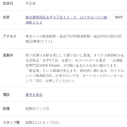
定休日
不定休
住所
東京都墨田区太平４丁目１３－５ ロイヤルハイツ錦
MAP
糸町２０２
アクセス
東京メトロ錦糸町駅～徒歩7分/JR錦糸町駅～徒歩9分[小顔/小顔
矯正/整体/リフト]
道案内
四ツ目通りを駅を背にして通り沿いに直進。オリナス錦糸町があ
る交差点「太平4丁目」を渡り、モスバーガーを過ぎ、「お酒販
売専門店SAKE People」が1階にあるビルを右に曲がります。
「黄金湯」という銭湯が見えます。斜め向い側にある「ロイヤル
ハイツ錦糸町202」が当サロンです。オートロックのインターホ
ンで「202」を押してください♪
電話
番号を表示
設備
総数2(ベッド2)
スタッフ数
総数2人(スタッフ2人)