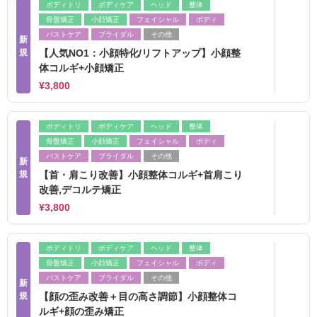
ボディトリ
ボディケア
ヘッド
整体
骨盤矯正
小顔矯正
フェイシャル
ボディ
バストケア
ブライダル
その他
新
規
【人気NO1：小顔特化/リフトアップ】小顔整
体コルギ+小顔矯正
¥3,800
ボディトリ
ボディケア
ヘッド
整体
骨盤矯正
小顔矯正
フェイシャル
ボディ
バストケア
ブライダル
その他
新
規
【首・肩こり改善】小顔整体コルギ+首肩こり
改善,デコルテ矯正
¥3,800
ボディトリ
ボディケア
ヘッド
整体
骨盤矯正
小顔矯正
フェイシャル
ボディ
バストケア
ブライダル
その他
新
規
【顔の歪み改善＋目の高さ調節】小顔整体コ
ルギ+顔の歪み矯正