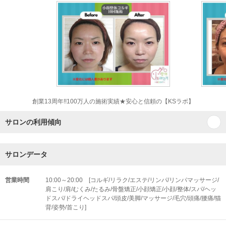
創業13周年!!100万人の施術実績★安心と信頼の【KSラボ】
サロンの利用傾向
サロンデータ
営業時間
10:00～20:00 [コルギ/リラク/エステ/リンパ/リンパマッサージ/
肩こり/肩/むくみ/たるみ/骨盤矯正/小顔矯正/小顔/整体/スパ/ヘッ
ドスパ/ドライヘッドスパ/頭皮/美脚/マッサージ/毛穴/頭痛/腰痛/猫
背/姿勢/首こり]