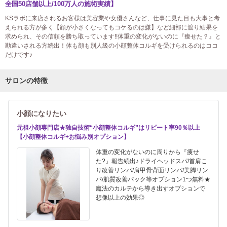
全国50店舗以上/100万人の施術実績】
KSラボに来店されるお客様は美容業や女優さんなど、仕事に見た目も大事と考
えられる方が多く【顔が小さくなってもコケるのは嫌】など細部に渡り結果を
求められ、その信頼を勝ち取っています!!体重の変化がないのに『痩せた？』と
勘違いされる方続出！体も顔も別人級の小顔整体コルギを受けられるのはココ
だけです♪
サロンの特徴
小顔になりたい
元祖小顔専門店★独自技術“小顔整体コルギ”はリピート率90％以上
【小顔整体コルギ+お悩み別オプション】
体重の変化がないのに周りから『痩せ
た?』報告続出♪ドライヘッドスパ/首肩こ
り改善リンパ/肩甲骨背面リンパ/美脚リン
パ/肌質改善パック等オプション1つ無料★
魔法のカルテから導き出すオプションで
想像以上の効果◎