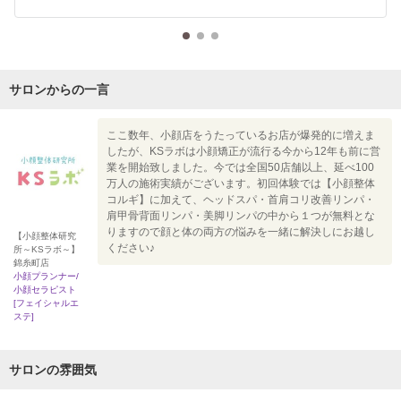
サロンからの一言
ここ数年、小顔店をうたっているお店が爆発的に増えま
したが、KSラボは小顔矯正が流行る今から12年も前に営
業を開始致しました。今では全国50店舗以上、延べ100
万人の施術実績がございます。初回体験では【小顔整体
コルギ】に加えて、ヘッドスパ・首肩コリ改善リンパ・
肩甲骨背面リンパ・美脚リンパの中から１つが無料とな
りますので顔と体の両方の悩みを一緒に解決しにお越し
【小顔整体研究
ください♪
所～KSラボ～】
錦糸町店
小顔プランナー/
小顔セラピスト
[フェイシャルエ
ステ]
サロンの雰囲気