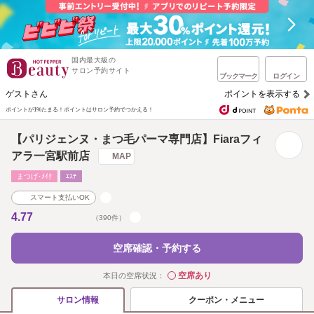
国内最大級の
サロン予約サイト
ブックマーク
ログイン
ゲストさん
ポイントを表示する
ポイントが1%たまる！
ポイントはサロン予約でつかえる！
【パリジェンヌ・まつ毛パーマ専門店】Fiaraフィ
アラ一宮駅前店
MAP
まつげ･ﾒｲｸ
ｴｽﾃ
スマート支払いOK
4.77
（390件）
空席確認・予約する
空席あり
本日の空席状況：
◯
クーポン・メニュー
サロン情報