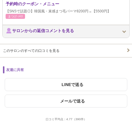
予約時のクーポン・メニュー
【SNSで話題◎】韓国風・束感まつ毛パーマ8200円→【5500円】
まつげ･ﾒｲｸ
サロンからの返信コメントを見る
このサロンのすべての口コミを見る
友達に共有
LINEで送る
メールで送る
口コミ平均点：
4.77
（390件）