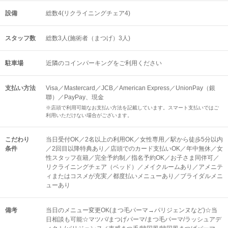
設備
総数4(リクライニングチェア4)
スタッフ数
総数3人(施術者（まつげ）3人)
駐車場
近隣のコインパーキングをご利用ください
支払い方法
Visa／Mastercard／JCB／American Express／UnionPay（銀
聯）／PayPay、現金
※店頭で利用可能なお支払い方法を記載しています。スマート支払いではご
利用いただけない場合がございます。
こだわり
当日受付OK／2名以上の利用OK／女性専用／駅から徒歩5分以内
条件
／2回目以降特典あり／店頭でのカード支払いOK／年中無休／女
性スタッフ在籍／完全予約制／指名予約OK／お子さま同伴可／
リクライニングチェア（ベッド）／メイクルームあり／アメニテ
ィまたはコスメが充実／都度払いメニューあり／ブライダルメニ
ューあり
備考
当日のメニュー変更OK(まつ毛パーマ→パリジェンヌなど)☆当
日相談も可能☆マツパ/まつげパーマ/まつ毛パーマ/ラッシュアデ