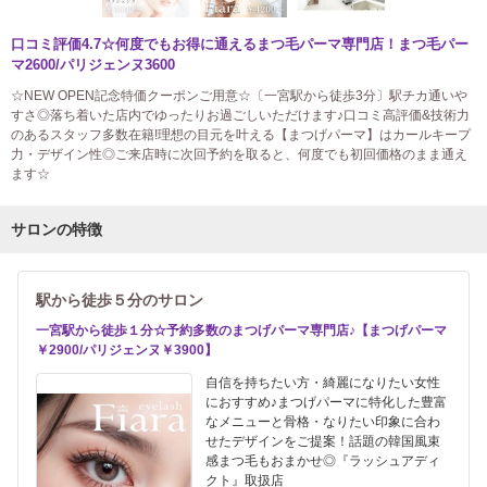
口コミ評価4.7☆何度でもお得に通えるまつ毛パーマ専門店！まつ毛パー
マ2600/パリジェンヌ3600
☆NEW OPEN記念特価クーポンご用意☆〔一宮駅から徒歩3分〕駅チカ通いや
すさ◎落ち着いた店内でゆったりお過ごしいただけます♪口コミ高評価&技術力
のあるスタッフ多数在籍!理想の目元を叶える【まつげパーマ】はカールキープ
力・デザイン性◎ご来店時に次回予約を取ると、何度でも初回価格のまま通え
ます☆
サロンの特徴
駅から徒歩５分のサロン
一宮駅から徒歩１分☆予約多数のまつげパーマ専門店♪【まつげパーマ
￥2900/パリジェンヌ￥3900】
自信を持ちたい方・綺麗になりたい女性
におすすめ♪まつげパーマに特化した豊富
なメニューと骨格・なりたい印象に合わ
せたデザインをご提案！話題の韓国風束
感まつ毛もおまかせ◎『ラッシュアディ
クト』取扱店