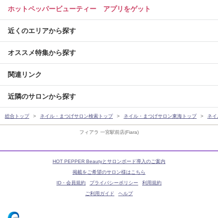
ホットペッパービューティー アプリをゲット
近くのエリアから探す
オススメ特集から探す
関連リンク
近隣のサロンから探す
総合トップ
ネイル・まつげサロン検索トップ
ネイル・まつげサロン東海トップ
ネイ
フィアラ 一宮駅前店(Fiara)
HOT PEPPER Beautyとサロンボード導入のご案内
掲載をご希望のサロン様はこちら
ID・会員規約
プライバシーポリシー
利用規約
ご利用ガイド
ヘルプ