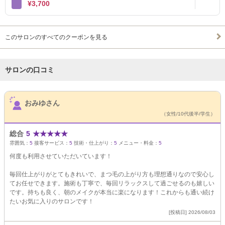
¥3,700
このサロンのすべてのクーポンを見る
サロンの口コミ
サロンPick Up
おみゆさん
（女性/10代後半/学生）
総合
5
★
★
★
★
★
雰囲気：
5
接客サービス：
5
技術・仕上がり：
5
メニュー・料金：
5
何度も利用させていただいています！
毎回仕上がりがとてもきれいで、まつ毛の上がり方も理想通りなので安心し
てお任せできます。施術も丁寧で、毎回リラックスして過ごせるのも嬉しい
です。持ちも良く、朝のメイクが本当に楽になります！これからも通い続け
たいお気に入りのサロンです！
[投稿日] 2026/08/03