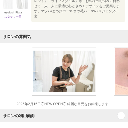
レンド」「ライフスタイル」等、お客様のお悩みに合わ
せて一人一人に最適な心ときめくデザインをご提案しま
す。マツパ/まつげパーマ/まつ毛パーマ/パリジェンヌ/一
eyelash Fiara
宮
スタッフ一同
サロンの雰囲気
2026年2月16日◯NEW OPEN◯ 綺麗な目元をお約束します！
サロンの利用傾向