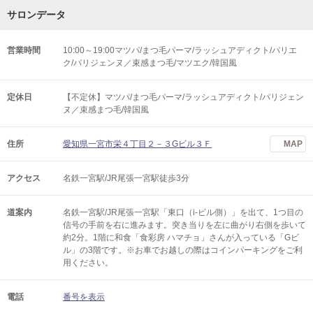
サロンデータ
営業時間
10:00～19:00マツパ/まつ毛パーマ/ラッシュアディクト/パリエ
ク/パリジェンヌ／束感まつ毛/マツエク/韓国風
定休日
【不定休】マツパ/まつ毛パーマ/ラッシュアディクト/パリジェン
ヌ／束感まつ毛/韓国風
住所
愛知県一宮市栄４丁目２－３Gビル３Ｆ
MAP
アクセス
名鉄一宮駅/JR尾張一宮駅徒歩3分
道案内
名鉄一宮駅/JR尾張一宮駅「東口（i-ビル側）」を出て、1つ目の
信号の手前を右に進みます。突き当りを左に曲がり右側を歩いて
約2分。1階に和食「食彩房 ハマチョ」さんが入っている「Gビ
ル」の3階です。※お車でお越しの際はコインパーキングをご利
用ください。
電話
番号を表示