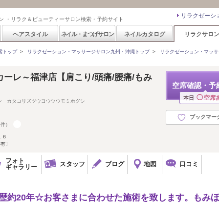
リラクゼーシ
ン ・リラク＆ビューティーサロン検索・予約サイト
ヘアスタイル
ネイル・まつげサロン
ネイルカタログ
リラクサロ
索トップ
>
リラクゼーション・マッサージサロン九州・沖縄トップ
>
リラクゼーション・マッサ
ーレ～福津店【肩こり/頭痛/腰痛/もみ
空席確認・予
◯
空席
本日
ン カタコリズツウヨウツウモミホグシ
ブックマー
5件）
１６
P有〕
フォト
スタッフ
ブログ
地図
口コミ
ギャラリー
歴約20年☆お客さまに合わせた施術を致します。もみ