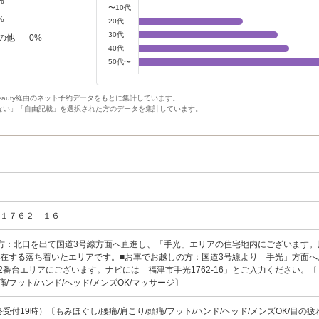
%
〜10代
%
20代
30代
の他
0
%
40代
50代〜
Beauty経由のネット予約データをもとに集計しています。
ない」「自由記載」を選択された方のデータを集計しています。
光１７６２－１６
方：北口を出て国道3号線方面へ直進し、「手光」エリアの住宅地内にございます。
在する落ち着いたエリアです。■お車でお越しの方：国道3号線より「手光」方面へ
62番台エリアにございます。ナビには「福津市手光1762-16」とご入力ください。
頭痛/フット/ハンド/ヘッド/メンズOK/マッサージ〕
終受付19時）〔もみほぐし/腰痛/肩こり/頭痛/フット/ハンド/ヘッド/メンズOK/目の疲れ