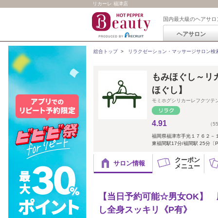
リカーレ 福津店
国内最大級のヘアサロ
ヘアサロン
総合トップ
>
リラクゼーション・マッサージサロン検
もみほぐし～リカ
ほぐし】
モミホグシリカーレフクツテ
4.91
（5
福岡県福津市手光１７６２－
東福間駅17分/福間駅 25分〔
クーポン
サロン情報
メニュー
【当日予約可能☆男女OK】 
し全身スッキリ《P有》