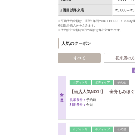
2回目以降来店
¥5,000～¥5
※平均予約金額は、直近1年間のHOT PEPPER Bea
※回数券購入分を含みます。
※予約合計金額が0円の場合は集計対象外です。
人気のクーポン
すべて
初来店の方
ボディトリ
ボディケア
その他
【当店人気NO1!】 全身もみほぐし
全
提示条件：
予約時
員
利用条件：
全員
ボディトリ
ボディケア
その他