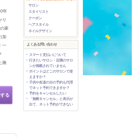
サロン
0年
スタイリスト
クーポン
かり
ヘアスタイル
日の家
ネイルデザイン
力加
よくある問い合わせ
！一
ク
スマート支払いについて
行きたいサロン・近隣のサロ
た施
ンが掲載されていません
ポイントはどこのサロンで使
えますか？
子供や友達の分の予約も代理
でネット予約できますか？
予約をキャンセルしたい
約する
「無断キャンセル」と表示が
出て、ネット予約ができない