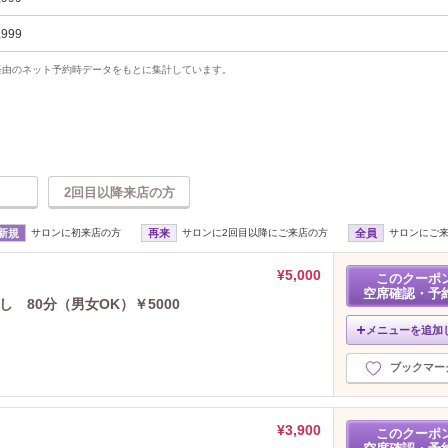
,999
uty経由のネット予約時データをもとに集計しています。
2回目以降来店の方
新規
サロンに初来店の方
再来
サロンに2回目以降にご来店の方
全員
サロンにご
¥5,000
このクーポ
空席確認・予
 80分（男女OK）￥5000
メニューを追加
ブックマー
¥3,900
このクーポ