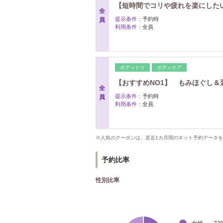
【短時間でコリや疲れを楽にしたい
全
提示条件：
予約時
員
利用条件：
全員
ボディトリ
ボディケア
【おすすめNO1】 もみほぐし＆選
全
提示条件：
予約時
員
利用条件：
全員
※人気のクーポンは、直近1カ月間のネット予約データ
予約比率
性別比率