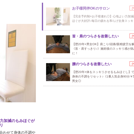
お子様同伴OKのサロン
【完全予約制×お子様連れ◎】心地よい力加減
ほぐが大好評♪毎日の疲れを和らげ全身スッキ
首・肩のつらさを改善したい
【歴20年×男女OK】肩こり/頭痛/眼精疲労を
《首・肩すっきり♪》施術後のスッキリ感が病
に！
腰のつらさを改善したい
【歴20年×体をスッキリさせるもみほぐし】
身体の不調をリセット♪《1番人気全身90分￥5
男女◎
い力加減のもみほぐが
リ
合わせて身体の不調や