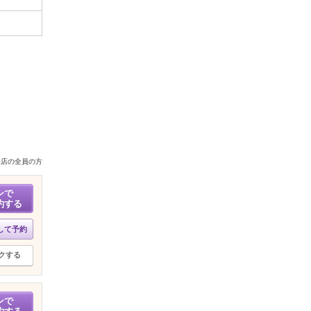
来店の全員の方
ンで
約する
して予約
クする
ンで