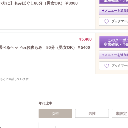
空席確認・予
方に】もみほぐし60分（男女OK）￥3900
メニューを追加
ブックマー
¥5,400
このクーポ
空席確認・予
べるヘッドorお腹もみ 80分（男女OK）￥5400
メニューを追加
ブックマー
をもとに集計しています。
年代比率
女性
男性
未設定