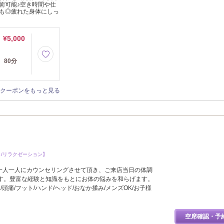
術可能♪空き時間や仕
も◎疲れた身体にしっ
¥5,000
 80分
クーポンをもっと見る
し/リラクゼーション】
♪一人一人にカウンセリングさせて頂き、ご来店当日の体調
す。豊富な経験と知識をもとにお体の悩みを和らげます。
/頭痛/フット/ハンド/ヘッド/おなか揉み/メンズOK/お子様
空席確認・予