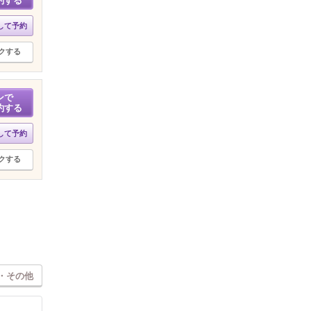
約する
して予約
クする
ンで
約する
して予約
クする
・その他