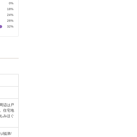
0%
18%
24%
26%
32%
周辺は戸
。住宅地
〔もみほぐ
/福津/