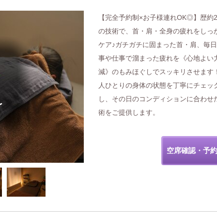
【完全予約制×お子様連れOK◎】歴約2
の技術で、首・肩・全身の疲れをしっ
ケア♪ガチガチに固まった首・肩、毎
事や仕事で溜まった疲れを《心地よい
減》のもみほぐしでスッキリさせます
人ひとりの身体の状態を丁寧にチェッ
し、その日のコンディションに合わせ
術をご提供します。
空席確認・予