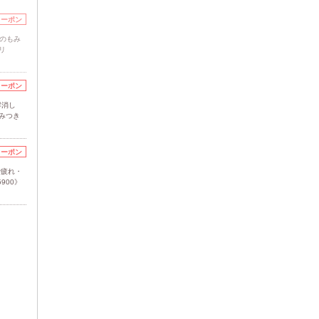
クーポン
のもみ
リ
クーポン
解消し
みつき
クーポン
で疲れ・
900》