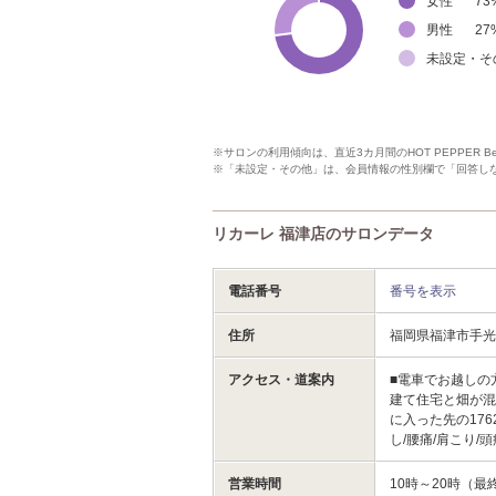
女性
73
男性
27
未設定・そ
※サロンの利用傾向は、直近3カ月間のHOT PEPPER 
※「未設定・その他」は、会員情報の性別欄で「回答し
リカーレ 福津店のサロンデータ
電話番号
番号を表示
住所
福岡県福津市手
アクセス・道案内
■電車でお越しの
建て住宅と畑が混
に入った先の17
し/腰痛/肩こり/
営業時間
10時～20時（最