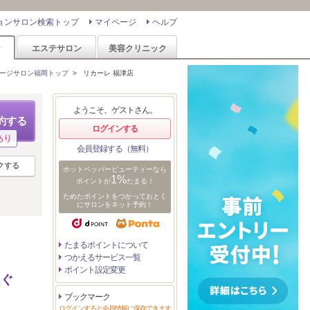
ョンサロン検索トップ
マイページ
ヘルプ
ン
エステサロン
美容クリニック
ージサロン福岡トップ
>
リカーレ 福津店
ようこそ、ゲストさん。
約する
ログインする
あり
会員登録する（無料）
クする
ホットペッパービューティーなら
1%
ポイントが
たまる！
ためたポイントをつかっておとく
にサロンをネット予約！
たまるポイントについて
つかえるサービス一覧
ポイント設定変更
ほぐ
ブックマーク
ログインすると会員情報に保存できます