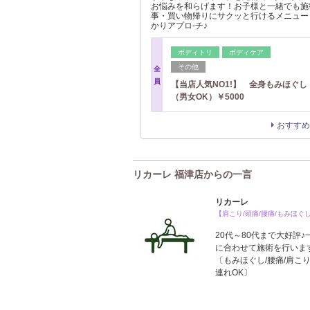
お悩みを和らげます！お子様と一緒でも施
事・買い物帰りにサクッと行けるメニュー
かりアプロ‐チ♪
ボディトリ
ボディケア
その他
全
員
【当店人気NO1!】 全身もみほぐし
（男女OK）￥5000
おすすめ
リカーレ 福津店からの一言
リカーレ
【肩こり/頭痛/腰痛/もみほぐ
20代～80代まで大好評
に合わせて施術を行いま
〔もみほぐし/腰痛/肩こり
連れOK〕