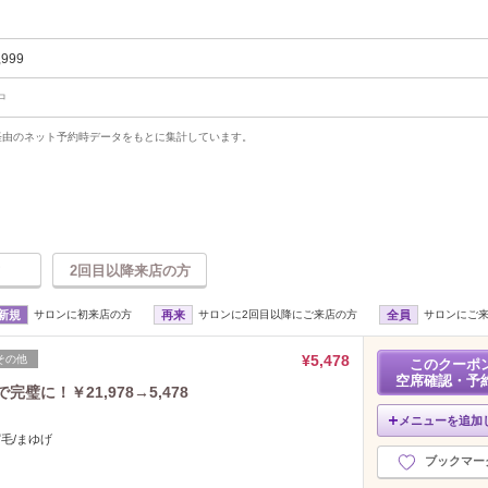
,999
中
uty経由のネット予約時データをもとに集計しています。
2回目以降来店の方
新規
サロンに初来店の方
再来
サロンに2回目以降にご来店の方
全員
サロンにご
¥5,478
その他
このクーポ
空席確認・予
完璧に！￥21,978→5,478
メニューを追加
眉毛/まゆげ
ブックマー