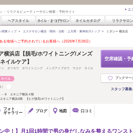
エ
ン ・リラク＆ビューティーサロン検索・予約サイト
ヘアスタイル
ネイル・まつげサロン
ネイルカタログ
リラクサロ
ン関東トップ
>
エステサロン横浜・関内・元町・上大岡・東神奈川トップ
>
ミダシー 横浜店
る地域へご予約されているお客様へ（2026年7月28日）
ア横浜店【脱毛/ホワイトニング/メンズ
空席確認・予
/ネイルケア】
テン ダツモウ ホワイトニング メンズアイブロウ マユゲ ネイル
ブックマー
件）
スタッフ募集
１－８ エキニア横浜４階
エキニア横浜4階 【ヒゲ脱毛/ホワイトニング】
フォト
ブログ
地図
口コミ
ギャラリー
ペーン中！】月1回1時間で男の身だしなみを整えるワンス