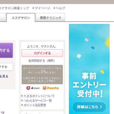
ステサロン検索トップ
マイページ
ヘルプ
ン
エステサロン
美容クリニック
ようこそ、ゲストさん。
約する
ログインする
会員登録する（無料）
クする
ホットペッパービューティーなら
1%
ポイントが
たまる！
を見る
ためたポイントをつかっておとく
にサロンをネット予約！
たまるポイントについて
つかえるサービス一覧
ポイント設定変更
トッ