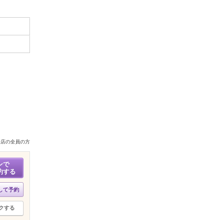
来店の全員の方
ンで
約する
して予約
クする