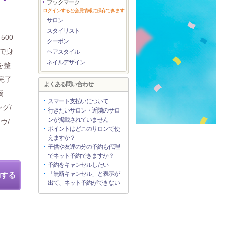
ブックマーク
ログインすると会員情報に保存できます
サロン
スタイリスト
500
クーポン
円で身
ヘアスタイル
ネイルデザイン
を整
完了
よくある問い合わせ
騰
スマート支払いについて
グ/
行きたいサロン・近隣のサロ
ンが掲載されていません
ウ/
ポイントはどこのサロンで使
えますか？
子供や友達の分の予約も代理
でネット予約できますか？
予約をキャンセルしたい
「無断キャンセル」と表示が
約する
出て、ネット予約ができない