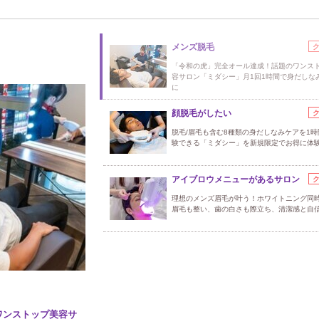
メンズ脱毛
「令和の虎」完全オール達成！話題のワンス
容サロン「ミダシー」月1回1時間で身だしな
に
顔脱毛がしたい
脱毛/眉毛も含む8種類の身だしなみケアを1時
験できる「ミダシー」を新規限定でお得に体
アイブロウメニューがあるサロン
理想のメンズ眉毛が叶う！ホワイトニング同
眉毛も整い、歯の白さも際立ち、清潔感と自信
ワンストップ美容サ