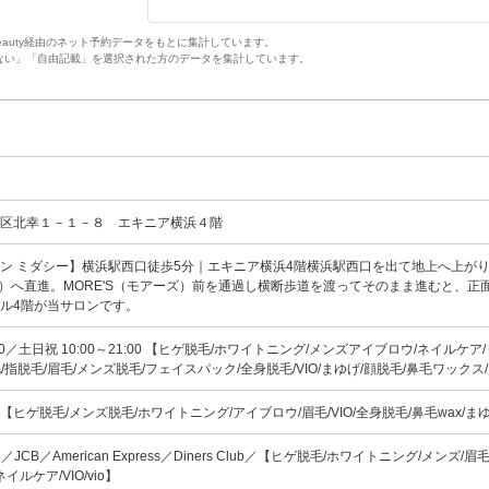
Beauty経由のネット予約データをもとに集計しています。
ない」「自由記載」を選択された方のデータを集計しています。
西区北幸１－１－８ エキニア横浜４階
ン ミダシー】横浜駅西口徒歩5分｜エキニア横浜4階横浜駅西口を出て地上へ上が
方面）へ直進。MORE'S（モアーズ）前を通過し横断歩道を渡ってそのまま進むと、正
ル4階が当サロンです。
1:00／土日祝 10:00～21:00 【ヒゲ脱毛/ホワイトニング/メンズアイブロウ/ネイルケア
毛/指脱毛/眉毛/メンズ脱毛/フェイスパック/全身脱毛/VIO/まゆげ/顔脱毛/鼻毛ワックス
始 【ヒゲ脱毛/メンズ脱毛/ホワイトニング/アイブロウ/眉毛/VIO/全身脱毛/鼻毛wax/ま
ard／JCB／American Express／Diners Club／【ヒゲ脱毛/ホワイトニング/メンズ/眉
イルケア/VIO/vio】