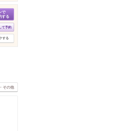
ンで
約する
して予約
クする
・その他