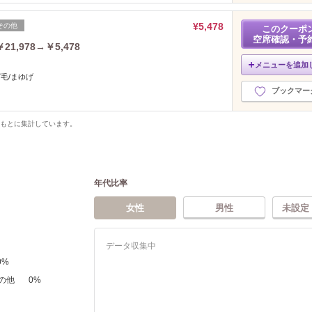
¥5,478
その他
このクーポ
空席確認・予
1,978→￥5,478
メニューを追加
眉毛/まゆげ
ブックマー
をもとに集計しています。
年代比率
女性
男性
未設定
データ収集中
0
%
の他
0
%