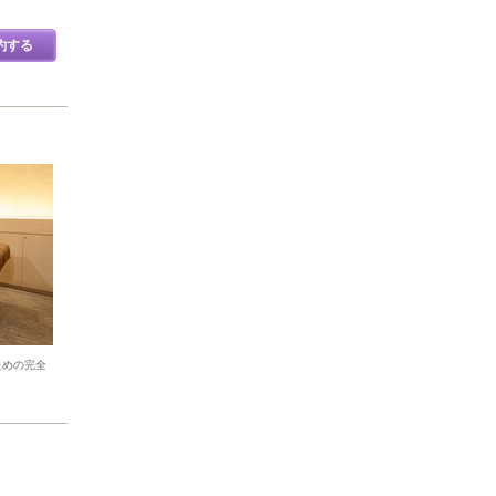
約する
ための完全