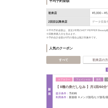
平均予約金額
初来店
¥5,000～¥5
2回目以降来店
データ収集
※平均予約金額は、直近1年間のHOT PEPPER Bea
※回数券購入分を含みます。
※予約合計金額が0円の場合は集計対象外です。
人気のクーポン
すべて
初来店の方
ケアカラー
フェイシャル
脱毛
【 8種の身だしなみ 】月1回/60分で
新
提示条件：
予約時
規
利用条件：
新規様 ※メンズ脱毛/ヒゲ脱毛/