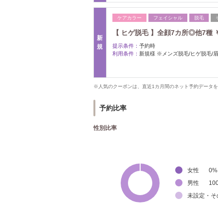
ケアカラー
フェイシャル
脱毛
【 ヒゲ脱毛 】全顔7カ所◎他7種 ￥2
新
提示条件：
予約時
規
利用条件：
新規様 ※メンズ脱毛/ヒゲ脱毛/
※人気のクーポンは、直近1カ月間のネット予約データ
予約比率
性別比率
女性
0
%
男性
10
未設定・そ