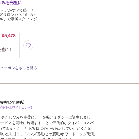
なみを完璧に
みケアがすべて整う！
容サロン♪ヒゲ脱毛や
ルまで専属スタッフが
¥5,478
完璧に！
クーポンをもっと見る
眉毛/ヒゲ脱毛】
ゲ脱毛/ホワイトニング】
円で身だしなみを完璧に。」を掲げミダシーは誕生しまし
サービスを同時に施術することで圧倒的なタイパ・コスパ
ってよかった」とお客様に心から満足していただくため
いたします。[メンズ脱毛/ヒゲ脱毛/ホワイトニング/眉毛