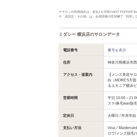
※サロンの利用傾向は、直近3カ月間のHOT PEPPER 
※「未設定・その他」は、会員情報の性別欄で「回答し
ミダシー 横浜店のサロンデータ
電話番号
番号を表示
住所
神奈川県横浜市
アクセス・道案内
【メンズ美容サロ
向（MORE'S
るエキニア横浜ビ
営業時間
平日 10:00～2
ステ/鼻毛wax脱
定休日
火曜日 / 年末年
支払い方法
Visa／Masterc
ロウ/メンズ脱毛/ネ