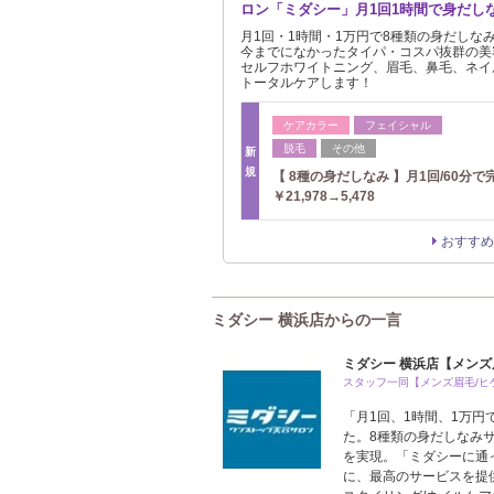
ロン「ミダシー」月1回1時間で身だし
月1回・1時間・1万円で8種類の身だしな
今までになかったタイパ・コスパ抜群の美
セルフホワイトニング、眉毛、鼻毛、ネイ
トータルケアします！
ケアカラー
フェイシャル
脱毛
その他
新
規
【 8種の身だしなみ 】月1回/60分で
￥21,978→5,478
おすすめ
ミダシー 横浜店からの一言
ミダシー 横浜店【メンズ
スタッフ一同【メンズ眉毛/ヒ
「月1回、1時間、1万
た。8種類の身だしなみ
を実現。「ミダシーに通
に、最高のサービスを提供