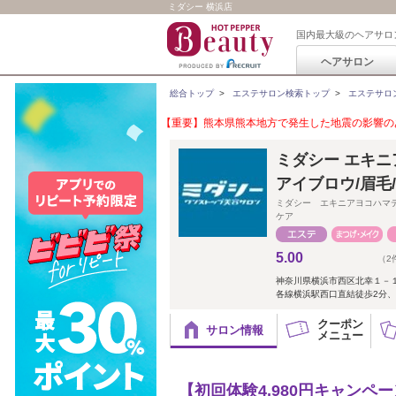
ミダシー 横浜店
国内最大級のヘアサロ
ヘアサロン
総合トップ
>
エステサロン検索トップ
>
エステサロ
【重要】熊本県熊本地方で発生した地震の影響のあ
ミダシー エキニ
アイブロウ/眉毛
ミダシー エキニアヨコハマ
ケア
5.00
（2
神奈川県横浜市西区北幸１－
各線横浜駅西口直結徒歩2分、
クーポン
サロン情報
メニュー
【初回体験4,980円キャン