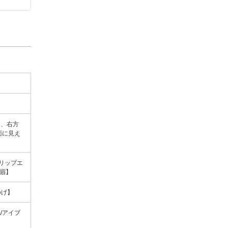
り、右方
面に見え
/リップエ
/眉】
ゆげ】
毛/アイブ