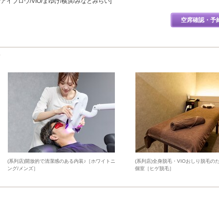
アイブロウ/VIO/まゆげ/横浜/みなとみらい]
空席確認・予
(系列店)開放的で清潔感のある内装♪［ホワイトニ
(系列店)全身脱毛・VIOおしり脱毛の
ング/メンズ］
個室［ヒゲ脱毛］