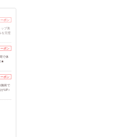
クーポン
トップ美
みを完璧
クーポン
間で体
験★
クーポン
時施術で
がUP♪