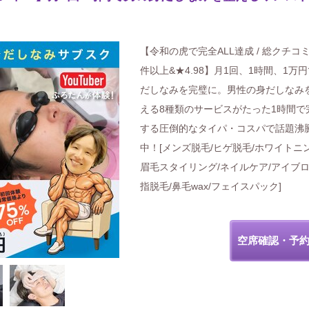
【令和の虎で完全ALL達成 / 総クチコミ
件以上&★4.98】月1回、1時間、1万
だしなみを完璧に。男性の身だしなみ
える8種類のサービスがたった1時間で
する圧倒的なタイパ・コスパで話題沸
中！[メンズ脱毛/ヒゲ脱毛/ホワイトニン
眉毛スタイリング/ネイルケア/アイブロ
指脱毛/鼻毛wax/フェイスパック]
空席確認・予