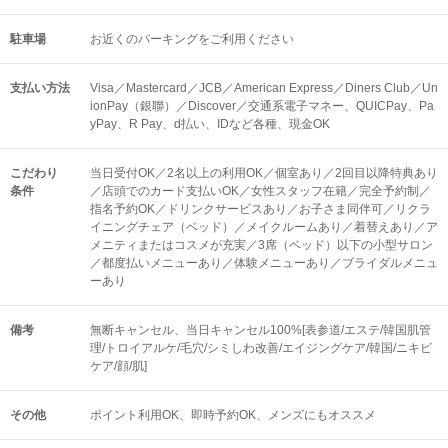
駐車場
お近くのパーキングをご利用ください
支払い方法
Visa／Mastercard／JCB／American Express／Diners Club／Un
ionPay（銀聯）／Discover／交通系電子マネー、QUICPay、Pa
yPay、R Pay、d払い、IDなど各種、現金OK
こだわり
当日受付OK／2名以上の利用OK／個室あり／2回目以降特典あり
条件
／店頭でのカード支払いOK／女性スタッフ在籍／完全予約制／
指名予約OK／ドリンクサービスあり／お子さま同伴可／リクラ
イニングチェア（ベッド）／メイクルームあり／着替えあり／ア
メニティまたはコスメが充実／3席（ベッド）以下の小型サロン
／都度払いメニューあり／体験メニューあり／ブライダルメニュ
ーあり
備考
無断キャンセル、当日キャンセル100%[表参道/エステ/韓国肌管
理/トロイアルケ/毛穴/シミしわ改善/エイジングケア/韓国/ニキビ
ケア/顔/肌]
その他
ポイント利用OK
即時予約OK
メンズにもオススメ