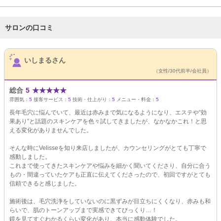
サロンの口コミ
サロンPick Up
いしまるさん
（女性/30代前半/会社員）
総合
5
★
★
★
★
★
雰囲気：
5
接客サービス：
5
技術・仕上がり：
5
メニュー・料金：
5
長年毛穴に悩んでいて、最近は赤みまで気になるようになり、エステや“効
果あり”と話題のスキンケアを色々試してきましたが、なかなかこれ！と思
える変化がありませんでした。
そんな時にVelisseを知り来店しましたが、カウンセリングがとても丁寧で
感動しました。
これまで使ってきたスキンケアや悩みを細かく聞いてくださり、自分に合う
もの・間違っていたケアも正直に伝えてくださったので、初回ですがとても
信頼できると感じました。
施術後は、毛穴洗浄をしていないのに黒ずみが目立ちにくくなり、赤みも和
らいで、肌のトーンアップまで実感できてびっくり…！
鏡を見てすぐわかるくらい変化があり、本当に感動体験でした。