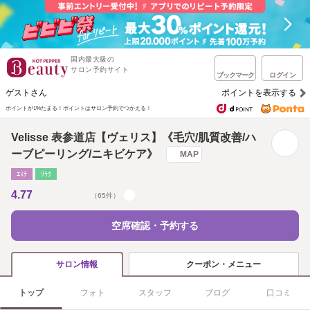
国内最大級の
サロン予約サイト
ブックマーク
ログイン
ゲストさん
ポイントを表示する
ポイントが1%たまる！
ポイントはサロン予約でつかえる！
Velisse 表参道店【ヴェリス】《毛穴/肌質改善/ハ
ーブピーリング/ニキビケア》
MAP
ｴｽﾃ
ﾘﾗｸ
4.77
（65件）
空席確認・予約する
クーポン・メニュー
サロン情報
トップ
フォト
スタッフ
ブログ
口コミ