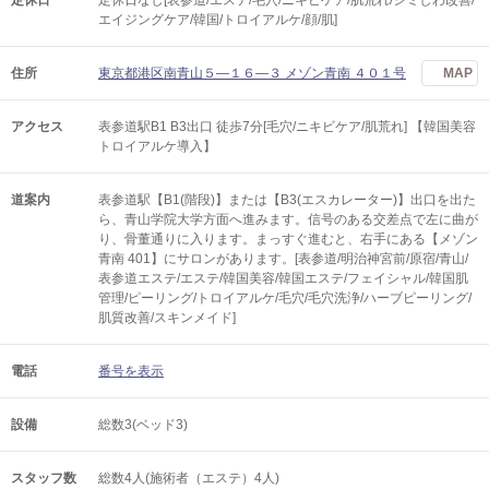
定休日
定休日なし[表参道/エステ/毛穴/ニキビケア/肌荒れ/シミしわ改善/
エイジングケア/韓国/トロイアルケ/顔/肌]
住所
東京都港区南青山５―１６―３ メゾン青南 ４０１号
MAP
アクセス
表参道駅B1 B3出口 徒歩7分[毛穴/ニキビケア/肌荒れ] 【韓国美容
トロイアルケ導入】
道案内
表参道駅【B1(階段)】または【B3(エスカレーター)】出口を出た
ら、青山学院大学方面へ進みます。信号のある交差点で左に曲が
り、骨董通りに入ります。まっすぐ進むと、右手にある【メゾン
青南 401】にサロンがあります。[表参道/明治神宮前/原宿/青山/
表参道エステ/エステ/韓国美容/韓国エステ/フェイシャル/韓国肌
管理/ピーリング/トロイアルケ/毛穴/毛穴洗浄/ハーブピーリング/
肌質改善/スキンメイド]
電話
番号を表示
設備
総数3(ベッド3)
スタッフ数
総数4人(施術者（エステ）4人)