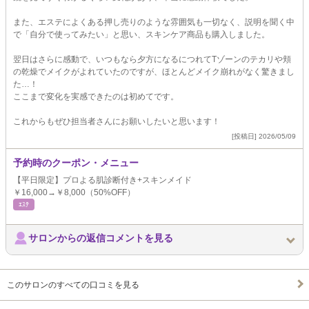
また、エステによくある押し売りのような雰囲気も一切なく、説明を聞く中
で「自分で使ってみたい」と思い、スキンケア商品も購入しました。
翌日はさらに感動で、いつもなら夕方になるにつれてTゾーンのテカリや頬
の乾燥でメイクがよれていたのですが、ほとんどメイク崩れがなく驚きまし
た…！
ここまで変化を実感できたのは初めてです。
これからもぜひ担当者さんにお願いしたいと思います！
[投稿日] 2026/05/09
予約時のクーポン・メニュー
【平日限定】プロよる肌診断付き+スキンメイド
￥16,000→￥8,000（50%OFF）
ｴｽﾃ
サロンからの返信コメントを見る
このサロンのすべての口コミを見る