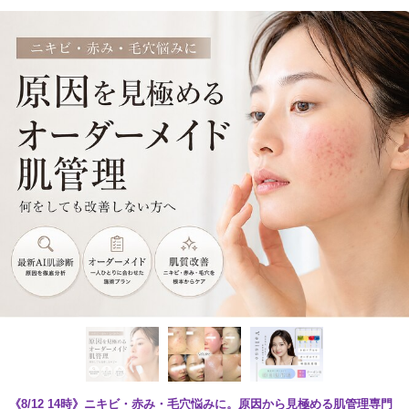
《8/12 14時》ニキビ・赤み・毛穴悩みに。原因から見極める肌管理専門