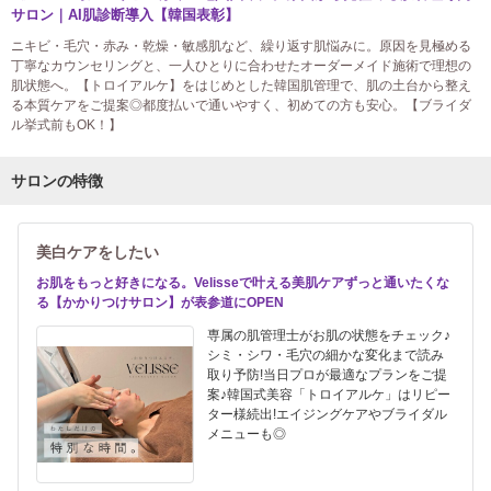
サロン｜AI肌診断導入【韓国表彰】
ニキビ・毛穴・赤み・乾燥・敏感肌など、繰り返す肌悩みに。原因を見極める
丁寧なカウンセリングと、一人ひとりに合わせたオーダーメイド施術で理想の
肌状態へ。【トロイアルケ】をはじめとした韓国肌管理で、肌の土台から整え
る本質ケアをご提案◎都度払いで通いやすく、初めての方も安心。【ブライダ
ル挙式前もOK！】
サロンの特徴
美白ケアをしたい
お肌をもっと好きになる。Velisseで叶える美肌ケアずっと通いたくな
る【かかりつけサロン】が表参道にOPEN
専属の肌管理士がお肌の状態をチェック♪
シミ・シワ・毛穴の細かな変化まで読み
取り予防!当日プロが最適なプランをご提
案♪韓国式美容「トロイアルケ」はリピー
ター様続出!エイジングケアやブライダル
メニューも◎