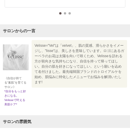
サロンからの一言
Velisse="Vel"は「velvet」、肌の質感、滑らかさをイメー
ジし、"lisse"は、美しさを意味しています。ロゴにあるガ
ーベラのお花は太陽を向いて咲くため、Velisseを訪れる
方が前向きな気持ちになり、自信を持って帰ってほし
い。自分の肌を好きになってほしい。という願いを込め
て名付けました。最先端韓国ブランドのトロイアルケを
始め、肌悩みに特化したメニューでお悩みを解消いたし
《自信が持て
ます!
る”素肌”を育てる
サロン》
*自分をもっと好
きになる。
Velisseで叶える
美肌ケア*
サロンの雰囲気