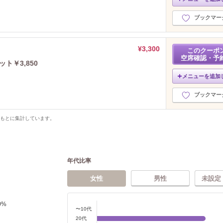
ブックマー
¥3,300
このクーポ
空席確認・予
ット￥3,850
メニューを追加
ブックマー
をもとに集計しています。
年代比率
女性
男性
未設定
0
%
〜10代
20代