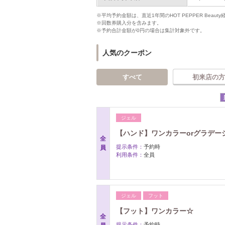
※平均予約金額は、直近1年間のHOT PEPPER Bea
※回数券購入分を含みます。
※予約合計金額が0円の場合は集計対象外です。
人気のクーポン
すべて
初来店の方
ジェル
【ハンド】ワンカラーorグラデー
全
提示条件：
予約時
員
利用条件：
全員
ジェル
フット
【フット】ワンカラー☆
全
提示条件：
予約時