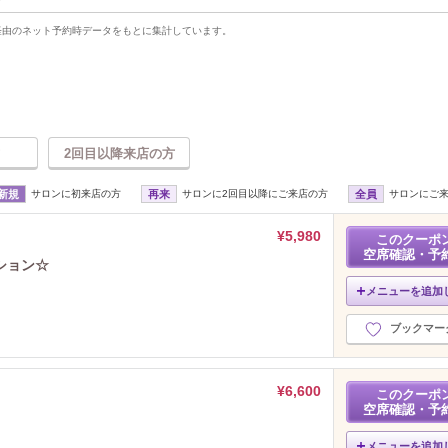
uty経由のネット予約時データをもとに集計しています。
2回目以降来店の方
新規
サロンに初来店の方
再来
サロンに2回目以降にご来店の方
全員
サロンにご
¥5,980
このクーポ
空席確認・予
ション☆
メニューを追加
ブックマー
¥6,600
このクーポ
空席確認・予
メニューを追加