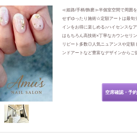
≪姫路/手柄/飾磨≫半個室空間で周囲
せずゆったり施術☆定額アートは最旬
インをお得に楽しめる♪ハイセンスな
はもちろん高技術×丁寧なカウンセリ
リピート多数◎人気ニュアンスや定額
ンドアートなど豊富なデザインからご提
空席確認・予