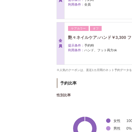
員
利用条件：
全員
ケアカラー
オフ
艶々ネイルケア♪ハンド￥3,300 フ
全
提示条件：
予約時
員
利用条件：
ハンド、フット両方ok
※人気のクーポンは、直近1カ月間のネット予約データ
予約比率
性別比率
女性
10
男性
0
%