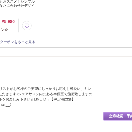
もおススメ！シンプル
なたに合わせたデザイ
¥5,980
ョン☆
クーポンをもっと見る
イリストがお客様のご要望にしっかりお応えし可愛い、キレ
ただきます♪シェアサロン内にある半個室で施術致しますの
お楽しみ下さい☆LINE ID→【@174gztgs】
nail__】
空席確認・予