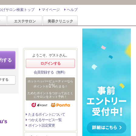
つげサロン検索トップ
マイページ
ヘルプ
ン
エステサロン
美容クリニック
ようこそ、ゲストさん。
約する
ログインする
会員登録する（無料）
クする
ホットペッパービューティーなら
1%
ポイントが
たまる！
ためたポイントをつかっておとく
にサロンをネット予約！
たまるポイントについて
つかえるサービス一覧
's
ポイント設定変更