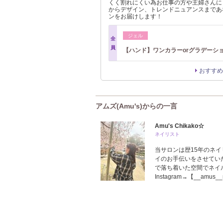
くく割れにくい為お仕事の方や主婦さんに
からデザイン、トレンドニュアンスまであ
ンをお届けします！
ジェル
全
員
【ハンド】ワンカラーorグラデーシ
おすすめ
アムズ(Amu's)からの一言
Amu's Chikako☆
ネイリスト
当サロンは歴15年のネ
イのお手伝いをさせてい
で落ち着いた空間でネイルを
Instagram→【__amus__