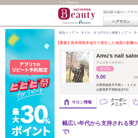
アムズ(Amu's)
国内最大級のヘアサロ
ヘアサロン
総合トップ
>
ネイル・まつげサロン検索トップ
>
ネ
【重要】熊本県熊本地方で発生した地震の影響のあ
Amu's nail salo
アムズネイルサロン
5.00
（1
兵庫県姫路市手柄１－１４８
山陽電車手柄駅徒歩5分
クーポン
サロン情報
メニュー
幅広い年代から支持される実力派ネ
で!