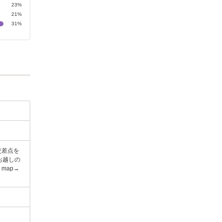
23%
21%
31%
交差点を
お越しの
map→