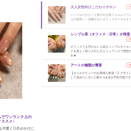
大人女性向けこだわりサロン
シンプルだからこそ差が出る美フォルムでワ
上の指先へ！洗練されたオフィスネイルもオス
シンプル系（オフィス・日常）が得意
オフィスでも浮かない上品なシンプルネイル♪
ドを程よく取り入れた大人ニュアンスで理想
を★
アートの種類が豊富
【ネイルデビューのお客様も歓迎！】デザイ
して決めたい方に◎駅チカ&当日予約可能です
ムでワンランク上の
ススメ♪
でも可愛く◎爪がかけに