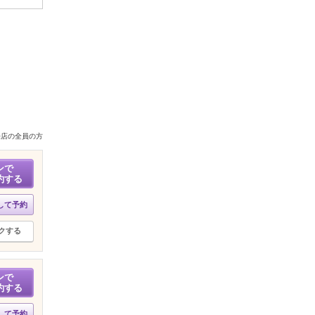
来店の全員の方
ンで
約する
して予約
クする
ンで
約する
して予約