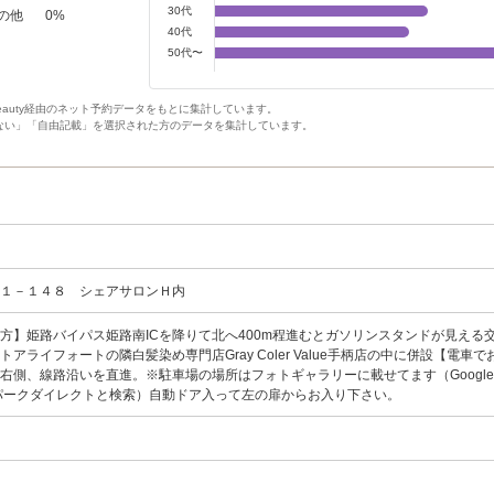
30代
の他
0
%
40代
50代〜
Beauty経由のネット予約データをもとに集計しています。
ない」「自由記載」を選択された方のデータを集計しています。
柄１－１４８ シェアサロンＨ内
方】姫路バイパス姫路南ICを降りて北へ400m程進むとガソリンスタンドが見える
アライフォートの隣白髪染め専門店Gray Coler Value手柄店の中に併設【電車で
右側、線路沿いを直進。※駐車場の場所はフォトギャラリーに載せてます（Google 
パークダイレクトと検索）自動ドア入って左の扉からお入り下さい。