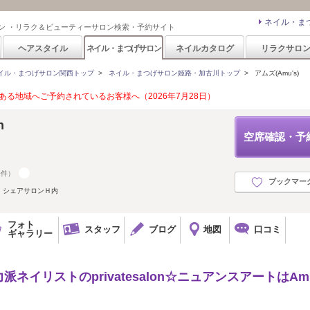
ネイル・ま
ン ・リラク＆ビューティーサロン検索・予約サイト
ヘアスタイル
ネイル・まつげサロン
ネイルカタログ
リラクサロ
イル・まつげサロン関西トップ
>
ネイル・まつげサロン姫路・加古川トップ
>
アムズ(Amu's)
る地域へご予約されているお客様へ（2026年7月28日）
n
空席確認・予
0件）
ブックマー
 シェアサロンＨ内
フォト
スタッフ
ブログ
地図
口コミ
ギャラリー
イリストのprivatesalon☆ニュアンスアートはAmu