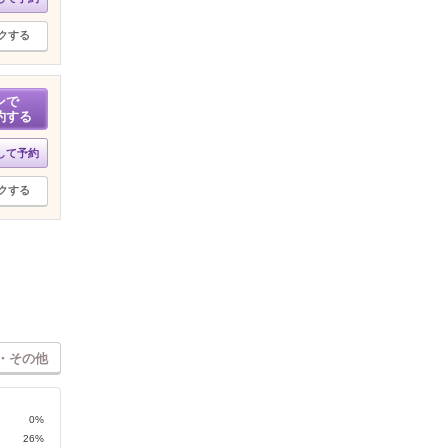
クする
ンで
約する
して予約
クする
・その他
0%
26%