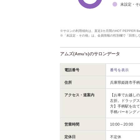
未設定・そ
※サロンの利用傾向は、直近3カ月間のHOT PEPPER 
※「未設定・その他」は、会員情報の性別欄で「回答し
アムズ(Amu's)のサロンデータ
電話番号
番号を表示
住所
兵庫県姫路市手
アクセス・道案内
【お車でお越しの
左折。ドラッグスト
方】手柄駅を出て
手柄パーキング 
営業時間
10:00～20:00
定休日
不定休