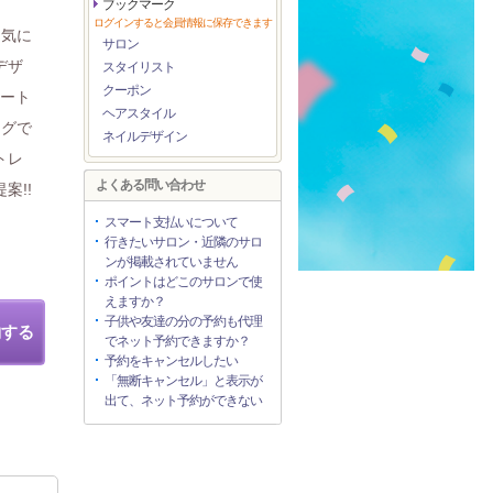
ブックマーク
ログインすると会員情報に保存できます
を気に
サロン
デザ
スタイリスト
クーポン
アート
ヘアスタイル
ングで
ネイルデザイン
トレ
よくある問い合わせ
案!!
スマート支払いについて
行きたいサロン・近隣のサロ
ンが掲載されていません
ポイントはどこのサロンで使
えますか？
子供や友達の分の予約も代理
約する
でネット予約できますか？
予約をキャンセルしたい
「無断キャンセル」と表示が
出て、ネット予約ができない