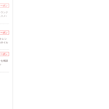
クーポン
ンランク
スメ♪
クーポン
トレン
のネイル
クーポン
ンを相談
♪