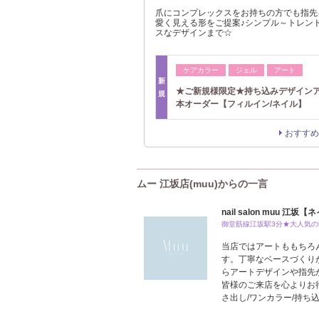
爪にコンプレックスをお持ちの方でも指先
愛く見える形をご提案♪シンプル～トレン
スなデザインまで☆
ケアカラー
ジェル
アート
新
★ご新規様限定★持ち込みデザインア
規
本オーダー【フィルイン/ネイル】
おすすめ
ムー 江坂店(muu)からの一言
nail salon muu 江
御堂筋線江坂駅3分★大人気の
当店ではアートももちろ
す。丁寧なベースづくり
らアートデザインや指先
皆様のご来店を心よりお待
さ出し/ワンカラー/持ち