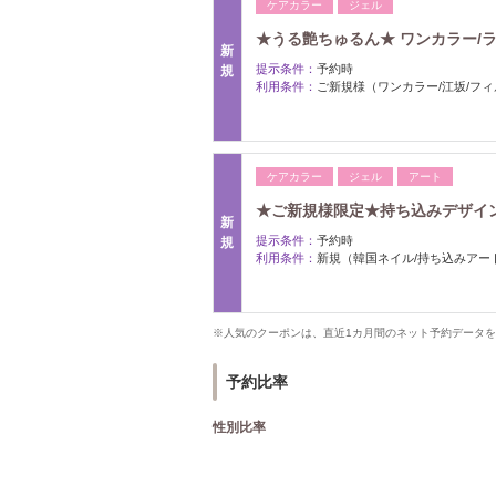
ケアカラー
ジェル
★うる艶ちゅるん★ ワンカラー/
新
提示条件：
予約時
規
利用条件：
ご新規様（ワンカラー/江坂/フ
ケアカラー
ジェル
アート
★ご新規様限定★持ち込みデザイン
新
提示条件：
予約時
規
利用条件：
新規（韓国ネイル/持ち込みアー
※人気のクーポンは、直近1カ月間のネット予約データ
予約比率
性別比率