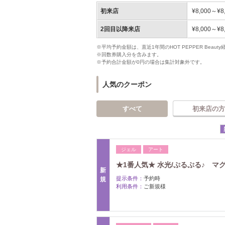
初来店
¥8,000～¥8
2回目以降来店
¥8,000～¥8
※平均予約金額は、直近1年間のHOT PEPPER Bea
※回数券購入分を含みます。
※予約合計金額が0円の場合は集計対象外です。
人気のクーポン
すべて
初来店の方
ジェル
アート
★1番人気★ 水光/ぷるぷる♪ マ
新
提示条件：
予約時
規
利用条件：
ご新規様