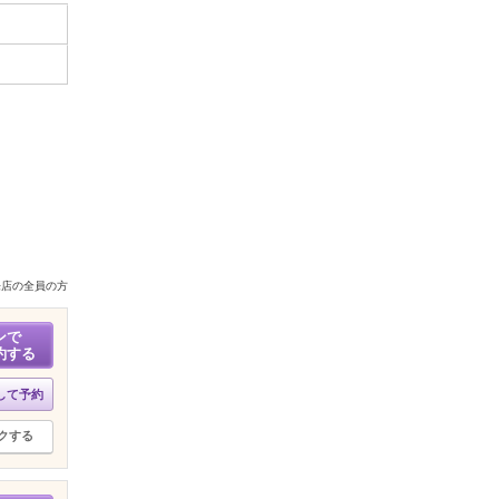
来店の全員の方
ンで
約する
して予約
クする