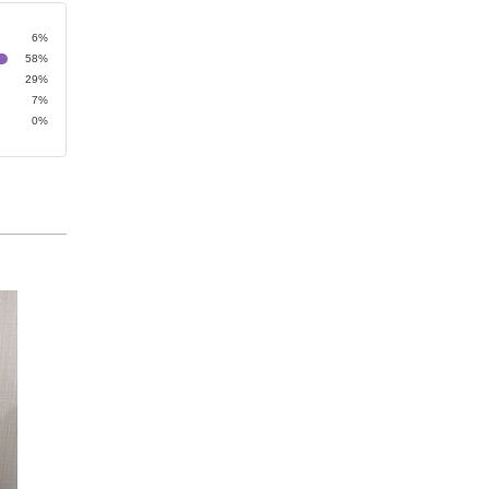
6%
58%
29%
7%
0%