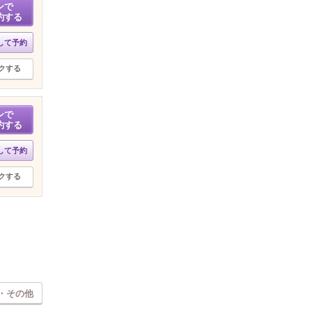
ンで
約する
して予約
クする
ンで
約する
して予約
クする
・その他