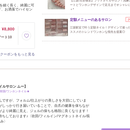
【江坂/完全個室】フットネイルサロン！洗練
を細く長く、綺麗に可
ートとワンホンデザインで足元までオシャレ
ド、お洒落でハイセン
＋*
定額メニューのあるサロン
江坂駅近で叶う定額ネイル！デザインで迷っ
¥8,800
ススメのトレンドワンホンな指先を提案◎
ート10
クーポンをもっと見る
坂【ネイルサロン ムー】
韓国/ワンホンネイル★
んですが、フォルム/仕上がりの美しさを大切にしていま
がしっかり行き届いていることで、自爪の健康を保ちなが
がより綺麗に見え、ジェルの保ちも格段に良くなります！
ちしております♪〈吹田/フィルイン/マグネットネイル/長
込み〉