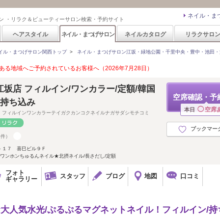
ネイル・ま
ン ・リラク＆ビューティーサロン検索・予約サイト
ヘアスタイル
ネイル・まつげサロン
ネイルカタログ
リラクサロ
イル・まつげサロン関西トップ
>
ネイル・まつげサロン江坂・緑地公園・千里中央・豊中・池田・
る地域へご予約されているお客様へ（2026年7月28日）
 muu江坂店 フィルイン/ワンカラー/定額/韓国
空席確認・予
/持ち込み
◯
空席
本日
 フィルインワンカラーテイガクカンコクネイルナガサダシモチコミ
ブックマー
1件）
－１７ 喜巳ビル９Ｆ
ワンホンちゅるんネイル★北摂ネイル/長さだし/定額
フォト
スタッフ
ブログ
地図
口コミ
ギャラリー
室★大人気水光/ぷるぷるマグネットネイル！フィルイン/持