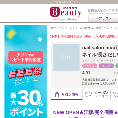
ムー 江坂店(muu)
国内最大級のヘアサロ
ヘアサロン
総合トップ
>
ネイル・まつげサロン検索トップ
>
ネ
【重要】熊本県熊本地方で発生した地震の影響のあ
nail salon
ネイル/長さだし
ネイルサロンムーエサカテン
4.91
（7
大阪府吹田市江坂町１－２３
江坂徒歩3分★大人気の韓国／
クーポン
サロン情報
メニュー
NEW OPEN★江坂/完全個