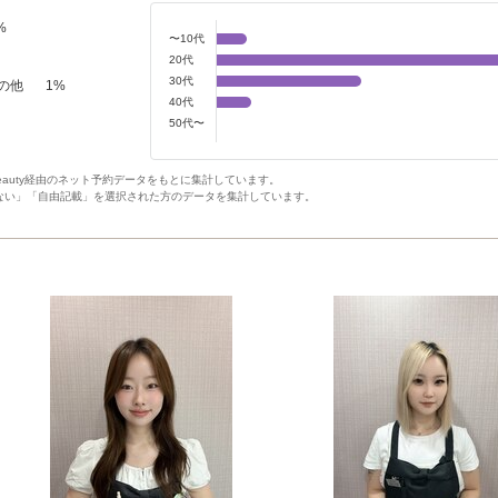
%
〜10代
20代
30代
の他
1
%
40代
50代〜
Beauty経由のネット予約データをもとに集計しています。
ない」「自由記載」を選択された方のデータを集計しています。