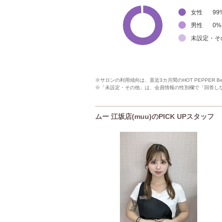
女性
99
男性
0
%
未設定・そ
※サロンの利用傾向は、直近3カ月間のHOT PEPPER 
※「未設定・その他」は、会員情報の性別欄で「回答し
ムー 江坂店(muu)のPICK UPスタッフ