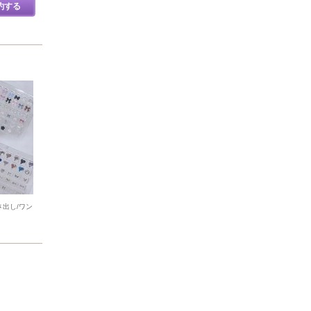
約する
さ出し/ワン