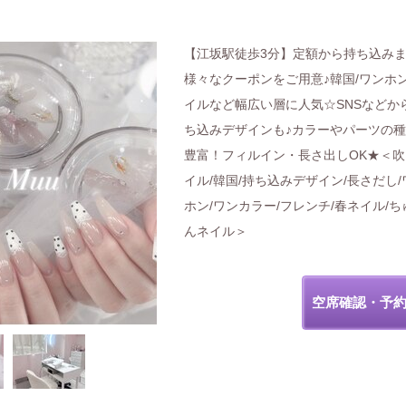
【江坂駅徒歩3分】定額から持ち込み
様々なクーポンをご用意♪韓国/ワンホ
イルなど幅広い層に人気☆SNSなどか
ち込みデザインも♪カラーやパーツの
豊富！フィルイン・長さ出しOK★＜吹
イル/韓国/持ち込みデザイン/長さだし/
ホン/ワンカラー/フレンチ/春ネイル/ち
んネイル＞
空席確認・予