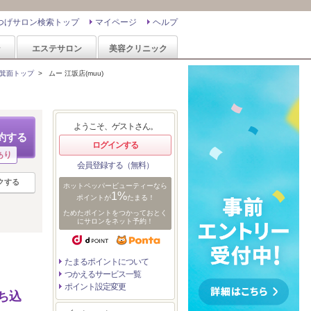
つげサロン検索トップ
マイページ
ヘルプ
ン
エステサロン
美容クリニック
箕面トップ
>
ムー 江坂店(muu)
ようこそ、ゲストさん。
約する
ログインする
あり
会員登録する（無料）
クする
ホットペッパービューティーなら
1%
ポイントが
たまる！
ためたポイントをつかっておとく
にサロンをネット予約！
たまるポイントについて
つかえるサービス一覧
ポイント設定変更
ち込