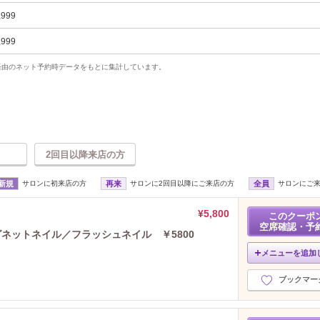
,999
,999
uty経由のネット予約時データをもとに集計しています。
2回目以降来店の方
新規
サロンに初来店の方
再来
サロンに2回目以降にご来店の方
全員
サロンにご
¥5,800
このクーポ
空席確認・予
グネットネイル／フラッシュネイル ￥5800
メニューを追加
ブックマー