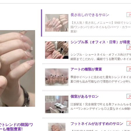
長さ出しのできるサロン
【大人気！長さ出しメニュー☆】SNSでトレ
国/ワンホン/リボンネイルも◎パーツ・カラ
豊富!
シンプル系（オフィス・日常）が得意
シンプル・ショートネイル・オフィス向けデ
細部までこだわり、繊細でうる艶可愛いネイ
アートの種類が豊富
季節やイベントに合わせた最旬トレンドネイ
案◎持ち込み可能なので理想のデザインが叶
個室があるサロン
江坂駅近！完全個室で叶える美フォルムちゅ
ル＊*ワンホンデザインも◎上質なネイル体験
フットネイルがおすすめのサロン
でトレンドの韓国/ワ
ーも種類豊富!