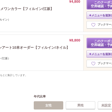
¥4,800
このクーポ
空席確認・予
ラメワンカラー【フィルイン/江坂】
メニューを追加
ィルイン）
ブックマー
¥8,800
このクーポ
空席確認・予
アート10本オーダー【フィルイン/ネイル】
メニューを追加
ト/江坂）
ブックマー
をもとに集計しています。
年代比率
女性
男性
未設定