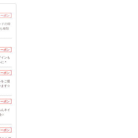
クーポン
ンドの韓
ーも種類
クーポン
ザインも
ルに＊
クーポン
ルをご提
います☆
クーポン
るんネイ
を♪
クーポン