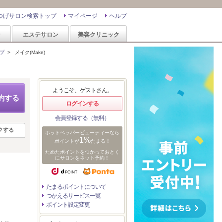
つげサロン検索トップ
マイページ
ヘルプ
ン
エステサロン
美容クリニック
プ
>
メイク(Make)
ようこそ、ゲストさん。
約する
ログインする
会員登録する（無料）
クする
ホットペッパービューティーなら
1%
ポイントが
たまる！
ためたポイントをつかっておとく
にサロンをネット予約！
たまるポイントについて
つかえるサービス一覧
ポイント設定変更