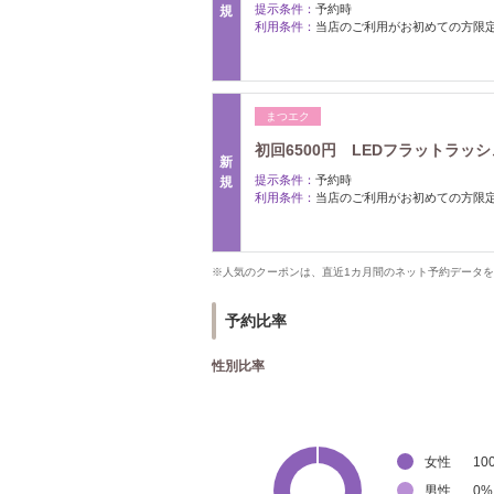
提示条件：
予約時
規
利用条件：
当店のご利用がお初めての方限
まつエク
初回6500円 LEDフラットラッ
新
提示条件：
予約時
規
利用条件：
当店のご利用がお初めての方限
※人気のクーポンは、直近1カ月間のネット予約データ
予約比率
性別比率
女性
10
男性
0
%