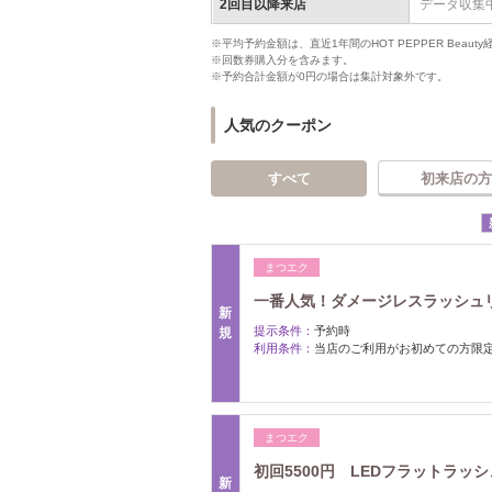
2回目以降来店
データ収集
※平均予約金額は、直近1年間のHOT PEPPER Bea
※回数券購入分を含みます。
※予約合計金額が0円の場合は集計対象外です。
人気のクーポン
すべて
初来店の方
まつエク
一番人気！ダメージレスラッシュ
新
提示条件：
予約時
規
利用条件：
当店のご利用がお初めての方限
まつエク
初回5500円 LEDフラットラッ
新