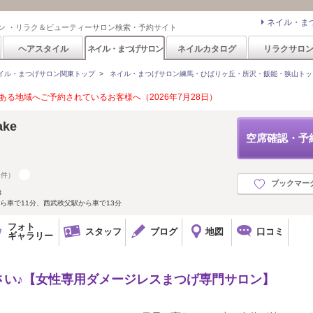
ネイル・ま
ン ・リラク＆ビューティーサロン検索・予約サイト
ヘアスタイル
ネイル・まつげサロン
ネイルカタログ
リラクサロ
イル・まつげサロン関東トップ
>
ネイル・まつげサロン練馬・ひばりヶ丘・所沢・飯能・狭山トッ
る地域へご予約されているお客様へ（2026年7月28日）
ake
空席確認・予
1件）
ブックマー
８
ら車で11分、西武秩父駅から車で13分
フォト
スタッフ
ブログ
地図
口コミ
ギャラリー
さい♪【女性専用ダメージレスまつげ専門サロン】