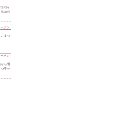
理想の持
ト追加料
クーポン
す。まつ
クーポン
居から通
まつ毛サ