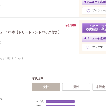
メニューを追加
定
ブックマー
¥6,500
このクーポ
空席確認・予
シュ 120本【トリートメントパック付き】
メニューを追加
定
ブックマー
をもとに集計しています。
年代比率
女性
男性
未設定
0
%
〜10代
20代