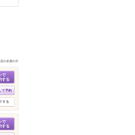
来店の全員の方
ンで
約する
して予約
クする
ンで
約する