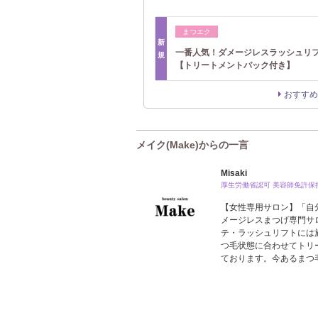
まつエク
新
一番人気！ダメージレスラッシュリ
規
【トリートメントパック付き】
おすすめ
メイク(Make)からの一言
Misaki
厚生労働省認可 美容師免許保
【女性専用サロン】「自
メージレスまつげ専門サ
テ・ラッシュリフトには
つ毛状態に合わせてトリ
ております。今あるまつ