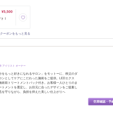
¥5,500
フト！
クーポンをもっと見る
持 アイリスト オーナー
分をもっと好きになれるサロン」をモットーに、秩父のダ
ロンとしてケアにこだわった施術をご提供。LEDエクス
施術前トリートメントパック付き。お客様一人ひとりのま
ートメントを選定し、お目元に合ったデザインをご提案し
毛を守りながら、負担を抑えた美しい仕上がりへ
空席確認・予