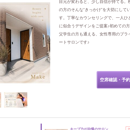
目元が変わると、少し自信が持てる。
の方のそんな“きっかけ”を大切にして
す。丁寧なカウンセリングで、一人ひ
に似合うデザインをご提案♪初めての
父学生の方も通える、女性専用のプラ
ートサロンです♪
空席確認・予
キープ力が自慢のサロン