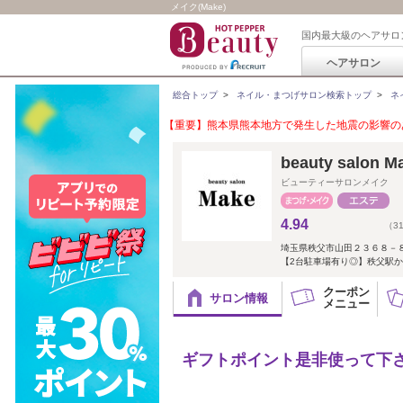
メイク(Make)
国内最大級のヘアサロ
ヘアサロン
総合トップ
>
ネイル・まつげサロン検索トップ
>
ネ
【重要】熊本県熊本地方で発生した地震の影響のあ
beauty salon M
ビューティーサロンメイク
4.94
（3
埼玉県秩父市山田２３６８－
【2台駐車場有り◎】秩父駅か
クーポン
サロン情報
メニュー
ギフトポイント是非使って下