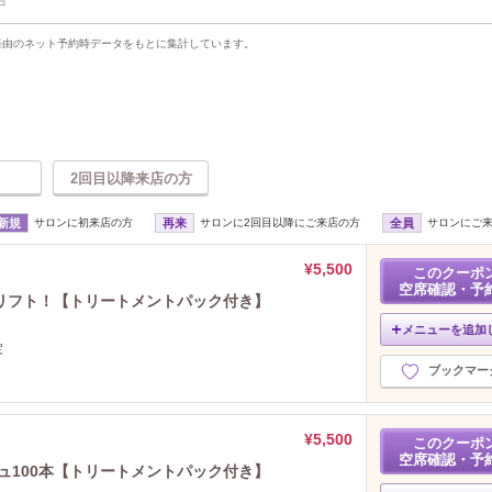
中
uty経由のネット予約時データをもとに集計しています。
2回目以降来店の方
新規
サロンに初来店の方
再来
サロンに2回目以降にご来店の方
全員
サロンにご
¥5,500
このクーポ
空席確認・予
リフト！【トリートメントパック付き】
メニューを追加
定
ブックマー
¥5,500
このクーポ
空席確認・予
シュ100本【トリートメントパック付き】