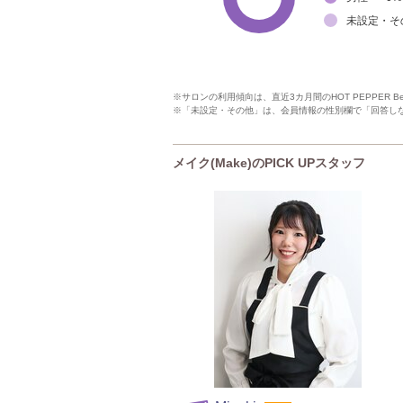
未設定・そ
※サロンの利用傾向は、直近3カ月間のHOT PEPPER 
※「未設定・その他」は、会員情報の性別欄で「回答し
メイク(Make)のPICK UPスタッフ