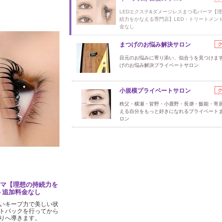
LEDエクステ&ダメージレスまつ毛パーマ【
続力をかなえる専門店】LED・トリートメン
金なし
まつげのお悩み解決サロン
目元のお悩みに寄り添い、似合うを見つけま
げのお悩み解決プライベートサロン
小規模プライベートサロン
秩父・横瀬・皆野・小鹿野・長瀞・飯能・寄
える自分をもっと好きになれるプライベート
ロン
ーマ【理想の持続力を
ト追加料金なし
高いキープ力で美しい状
トパックを行ってから
りへ導きます。