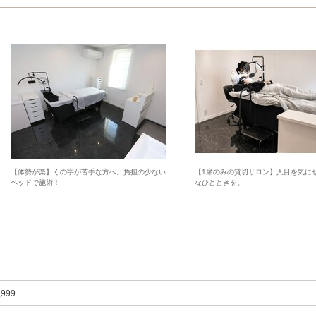
【体勢が楽】くの字が苦手な方へ。負担の少ない
【1席のみの貸切サロン】人目を気に
ベッドで施術！
なひとときを。
,999