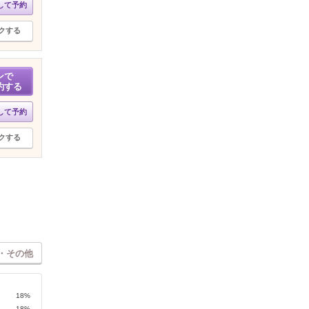
して予約
クする
ンで
約する
して予約
クする
・その他
18%
18%