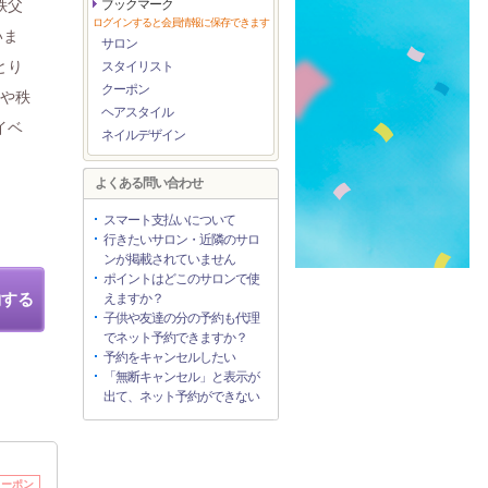
秩父
ブックマーク
ログインすると会員情報に保存できます
いま
サロン
とり
スタイリスト
クーポン
方や秩
ヘアスタイル
イベ
ネイルデザイン
よくある問い合わせ
スマート支払いについて
行きたいサロン・近隣のサロ
ンが掲載されていません
ポイントはどこのサロンで使
約する
えますか？
子供や友達の分の予約も代理
でネット予約できますか？
予約をキャンセルしたい
「無断キャンセル」と表示が
出て、ネット予約ができない
クーポン