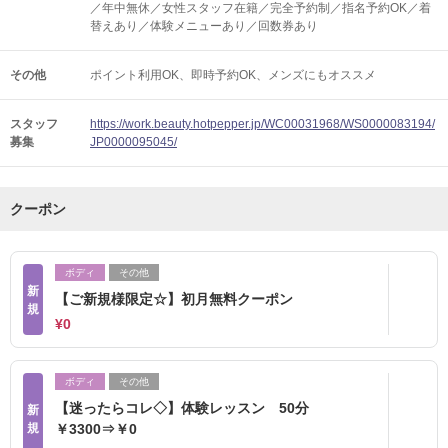
／年中無休／女性スタッフ在籍／完全予約制／指名予約OK／着
替えあり／体験メニューあり／回数券あり
その他
ポイント利用OK
即時予約OK
メンズにもオススメ
スタッフ
https://work.beauty.hotpepper.jp/WC00031968/WS0000083194/
募集
JP0000095045/
クーポン
ボディ
その他
新
【ご新規様限定☆】初月無料クーポン
規
¥0
ボディ
その他
【迷ったらコレ◇】体験レッスン 50分
新
規
￥3300⇒￥0