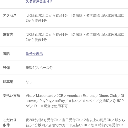
ス名古屋金山４Ｆ
アクセス
[JR]金山駅北口から徒歩1分 [名城線・名港線]金山駅北改札出口
2から徒歩1分
道案内
[JR]金山駅北口から徒歩1分 [名城線・名港線]金山駅北改札出口
2から徒歩1分
電話
番号を表示
設備
総数6(スペース6)
駐車場
なし
支払い方法
Visa／Mastercard／JCB／American Express／Diners Club／Di
scover／PayPay／auPay／ｄ払い／メルペイ／交通IC／QUICP
AY／ID ※現金は使用不可
こだわり
夜20時以降も受付OK／当日受付OK／2名以上の利用OK／駅から
条件
徒歩5分以内／店頭でのカード支払いOK／朝10時前でも受付OK