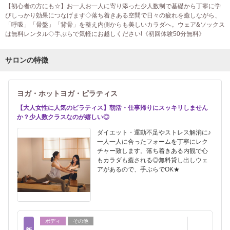
【初心者の方にも☆】お一人お一人に寄り添った少人数制で基礎から丁寧に学
びしっかり効果につなげます◇落ち着きある空間で日々の疲れを癒しながら、
「呼吸」「骨盤」「背骨」を整え内側からも美しいカラダへ。ウェア&ソックス
は無料レンタル◇手ぶらで気軽にお越しください!《初回体験50分無料》
サロンの特徴
ヨガ・ホットヨガ・ピラティス
【大人女性に人気のピラティス】朝活・仕事帰りにスッキリしません
か？少人数クラスなのが嬉しい◎
ダイエット・運動不足やストレス解消に♪
一人一人に合ったフォームを丁寧にレク
チャー致します。落ち着きある内観で心
もカラダも癒される◎無料貸し出しウェ
アがあるので、手ぶらでOK★
ボディ
その他