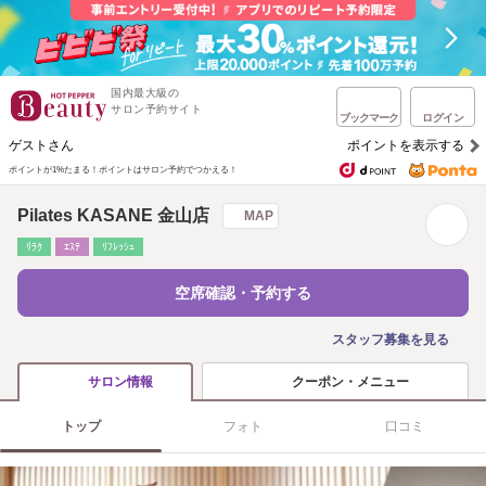
国内最大級の
サロン予約サイト
ブックマーク
ログイン
ゲストさん
ポイントを表示する
ポイントが1%たまる！
ポイントはサロン予約でつかえる！
Pilates KASANE 金山店
MAP
ﾘﾗｸ
ｴｽﾃ
ﾘﾌﾚｯｼｭ
空席確認・予約する
スタッフ募集を見る
クーポン・メニュー
サロン情報
トップ
フォト
口コミ