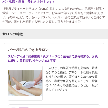
パ・温活・痩身、美しさを叶えます♪
神楽坂プライベートサロン【conty】忙しい大人女性のために、肌管理・脱毛・
温活・ヘッドスパ・ボディケアまで、お悩みに合わせた施術をご提案いたしま
す。好評いただいているヘッドスパも大人気♪一度のご来店で効率よく全身ケア
が可能。限られた時間でも美しさと癒しの両方を叶えます◎
サロンの特徴
パーツ脱毛のできるサロン
スピーディ且つ結果重視！肌ダメージなく産毛まで脱毛出来る。お肌
に優しい美肌脱毛♪冷たいジェル不要
一人ひとりの肌質や毛量を見極め、最適
なケアをご提案。デリケートな肌も負担
を抑えた施術で、驚くほどなめらかな質
感へ。産毛や角質を整えることで、翌朝
のメイクのりや発色の違いをぜひ一度実
感してください♪