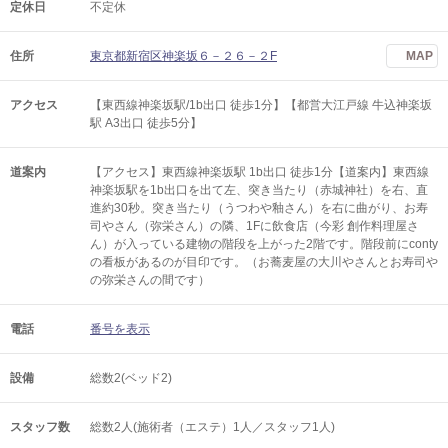
定休日
不定休
住所
東京都新宿区神楽坂６－２６－２F
MAP
アクセス
【東西線神楽坂駅/1b出口 徒歩1分】【都営大江戸線 牛込神楽坂
駅 A3出口 徒歩5分】
道案内
【アクセス】東西線神楽坂駅 1b出口 徒歩1分【道案内】東西線
神楽坂駅を1b出口を出て左、突き当たり（赤城神社）を右、直
進約30秒。突き当たり（うつわや釉さん）を右に曲がり、お寿
司やさん（弥栄さん）の隣、1Fに飲食店（今彩 創作料理屋さ
ん）が入っている建物の階段を上がった2階です。階段前にconty
の看板があるのが目印です。（お蕎麦屋の大川やさんとお寿司や
の弥栄さんの間です）
電話
番号を表示
設備
総数2(ベッド2)
スタッフ数
総数2人(施術者（エステ）1人／スタッフ1人)