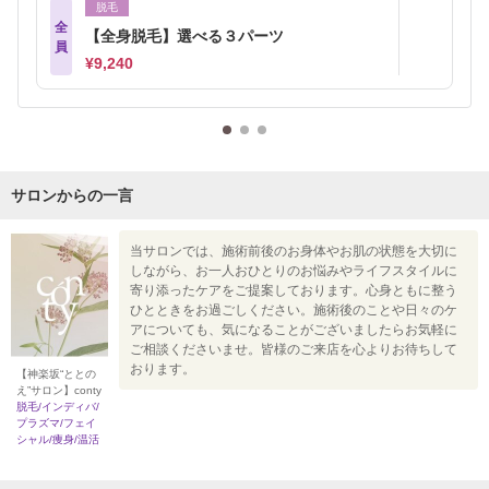
脱毛
全
【全身脱毛】選べる３パーツ
員
¥9,240
サロンからの一言
当サロンでは、施術前後のお身体やお肌の状態を大切に
しながら、お一人おひとりのお悩みやライフスタイルに
寄り添ったケアをご提案しております。心身ともに整う
ひとときをお過ごしください。施術後のことや日々のケ
アについても、気になることがございましたらお気軽に
ご相談くださいませ。皆様のご来店を心よりお待ちして
おります。
【神楽坂“ととの
え”サロン】conty
脱毛/インディバ/
プラズマ/フェイ
シャル/痩身/温活