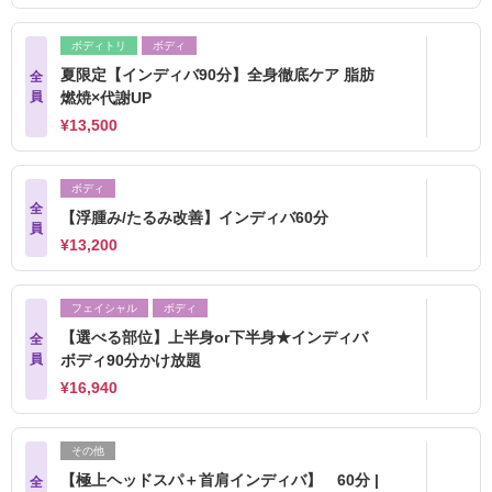
ボディトリ
ボディ
夏限定【インディバ90分】全身徹底ケア 脂肪
全
員
燃焼×代謝UP
¥13,500
ボディ
全
【浮腫み/たるみ改善】インディバ60分
員
¥13,200
フェイシャル
ボディ
【選べる部位】上半身or下半身★インディバ
全
員
ボディ90分かけ放題
¥16,940
その他
【極上ヘッドスパ＋首肩インディバ】 60分 |
全