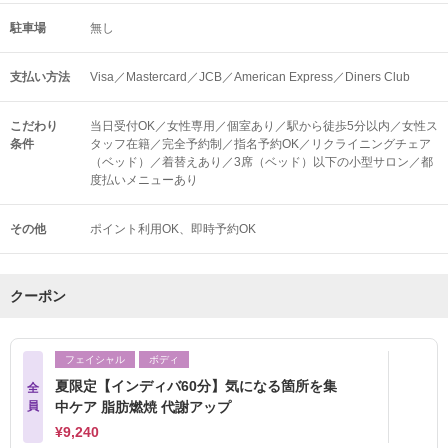
駐車場
無し
支払い方法
Visa／Mastercard／JCB／American Express／Diners Club
こだわり
当日受付OK／女性専用／個室あり／駅から徒歩5分以内／女性ス
条件
タッフ在籍／完全予約制／指名予約OK／リクライニングチェア
（ベッド）／着替えあり／3席（ベッド）以下の小型サロン／都
度払いメニューあり
その他
ポイント利用OK
即時予約OK
クーポン
フェイシャル
ボディ
夏限定【インディバ60分】気になる箇所を集
全
員
中ケア 脂肪燃焼 代謝アップ
¥9,240