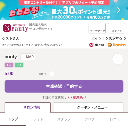
国内最大級の
サロン予約サイト
ブックマーク
ログイン
ゲストさん
ポイントを表示する
ポイントが1%たまる！
ポイントはサロン予約でつかえる！
conty
MAP
ｴｽﾃ
ﾘﾗｸ
5.00
（8件）
空席確認・予約する
空席あり
本日の空席状況：
◯
クーポン・メニュー
サロン情報
トップ
フォト
スタッフ
ブログ
口コミ