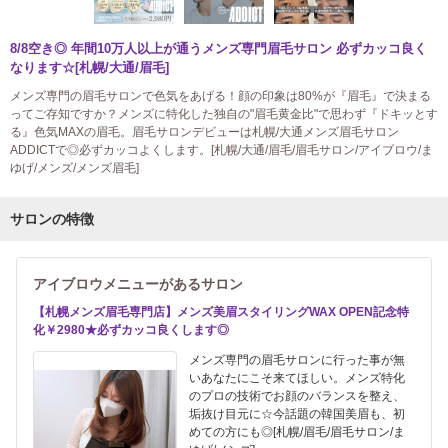
8/8空き◎ 年間10万人以上が通うメンズ専門眉毛サロン 必ずカッコ良く
なります☆[札幌/大通/眉毛]
メンズ専門の眉毛サロンで色気をあげる！顔の印象は80%が『眉毛』で決まる
ってご存知ですか？メンズに特化した独自の"眉毛黄金比"で思わず『ドキッとす
る』色気MAXの眉毛。眉毛サロンデビューは札幌/大通メンズ眉毛サロン
ADDICTで◎必ずカッコよくします。[札幌/大通/眉毛/眉毛サロン/アイブロウ/ま
ゆげ/メンズ/メンズ眉毛]
サロンの特徴
アイブロウメニューがあるサロン
【札幌メンズ眉毛専門店】メンズ美眉スタイリングWAX OPEN記念特
化￥2980★必ずカッコ良くします◎
メンズ専門の眉毛サロンに行った事が無
いあなたにこそ来てほしい。メンズ特化
のプロの技術でお顔のバランスを整え、
垢抜け目元に☆今話題の韓国美眉も、初
めての方にも◎[札幌/眉毛/眉毛サロン/ま