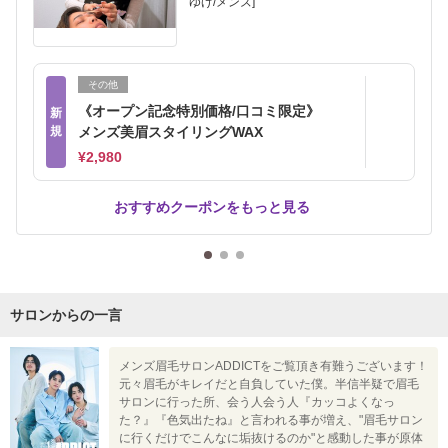
ゆげ/メンズ]
その他
《オープン記念特別価格/口コミ限定》
新
規
メンズ美眉スタイリングWAX
¥2,980
おすすめクーポンをもっと見る
サロンからの一言
メンズ眉毛サロンADDICTをご覧頂き有難うございます！
元々眉毛がキレイだと自負していた僕。半信半疑で眉毛
サロンに行った所、会う人会う人『カッコよくなっ
た？』『色気出たね』と言われる事が増え、"眉毛サロン
に行くだけでこんなに垢抜けるのか"と感動した事が原体