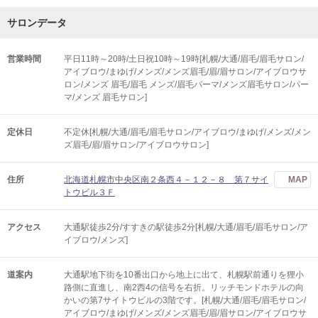
サロンデータ
営業時間
平日11時～20時/土日祝10時～19時[札幌/大通/眉毛/眉毛サロン/
アイブロウ/まゆげ/メンズ/メンズ眉毛/眉/眉サロン/アイブロウサ
ロン/メンズ 眉毛/眉毛 メンズ/眉毛パーマ/メンズ眉毛サロン/パー
マ/メンズ 眉毛サロン]
定休日
不定休[札幌/大通/眉毛/眉毛サロン/アイブロウ/まゆげ/メンズ/メン
ズ眉毛/眉/眉サロン/アイブロウサロン]
住所
北海道札幌市中央区南２条西４－１２－８ 第７サイ
MAP
トウビル３Ｆ
アクセス
大通駅徒歩2分/すすきの駅徒歩2分[札幌/大通/眉毛/眉毛サロン/ア
イブロウ/メンズ]
道案内
大通駅地下街を10番出口から地上に出て、札幌駅前通りを狸小
路側に直進し、南2西4の信号を右折。リッチモンドホテルの向
かいの第7サイトウビルの3階です。[札幌/大通/眉毛/眉毛サロン/
アイブロウ/まゆげ/メンズ/メンズ眉毛/眉/眉サロン/アイブロウサ