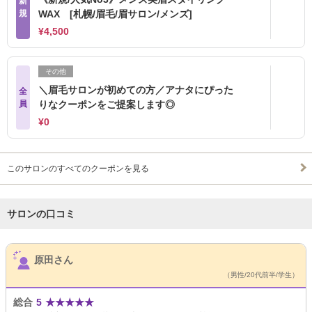
新
規
WAX [札幌/眉毛/眉サロン/メンズ]
¥4,500
その他
＼眉毛サロンが初めての方／アナタにぴった
全
員
りなクーポンをご提案します◎
¥0
このサロンのすべてのクーポンを見る
サロンの口コミ
サロンPick Up
原田さん
（男性/20代前半/学生）
総合
5
★
★
★
★
★