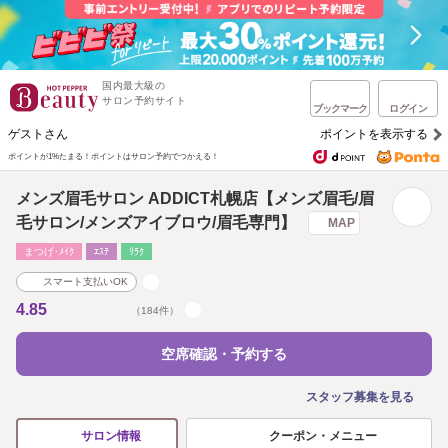
国内最大級の
サロン予約サイト
ブックマーク
ログイン
ゲストさん
ポイントを表示する
ポイントが1%たまる！
ポイントはサロン予約でつかえる！
メンズ眉毛サロン ADDICT札幌店【メンズ眉毛/眉
毛サロン/メンズアイブロウ/眉毛専門】
MAP
まつげ･ﾒｲｸ
ｴｽﾃ
ﾘﾗｸ
スマート支払いOK
4.85
（184件）
空席確認・予約する
スタッフ募集を見る
クーポン・メニュー
サロン情報