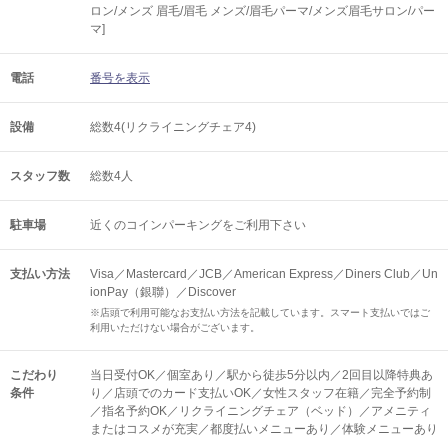
ロン/メンズ 眉毛/眉毛 メンズ/眉毛パーマ/メンズ眉毛サロン/パー
マ]
電話
番号を表示
設備
総数4(リクライニングチェア4)
スタッフ数
総数4人
駐車場
近くのコインパーキングをご利用下さい
支払い方法
Visa／Mastercard／JCB／American Express／Diners Club／Un
ionPay（銀聯）／Discover
※店頭で利用可能なお支払い方法を記載しています。スマート支払いではご
利用いただけない場合がございます。
こだわり
当日受付OK／個室あり／駅から徒歩5分以内／2回目以降特典あ
条件
り／店頭でのカード支払いOK／女性スタッフ在籍／完全予約制
／指名予約OK／リクライニングチェア（ベッド）／アメニティ
またはコスメが充実／都度払いメニューあり／体験メニューあり