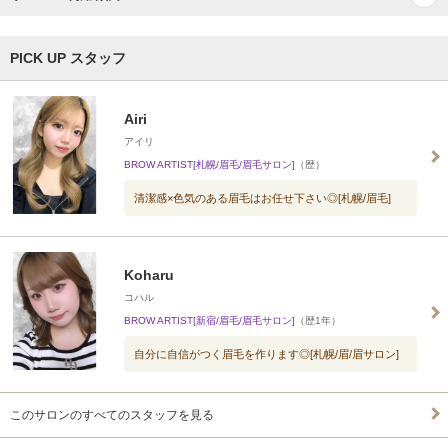
PICK UP スタッフ
Airi
アイリ
BROW ARTIST[札幌/眉毛/眉毛サロン]
（歴）
清潔感×色気のある眉毛はお任せ下さい◎[札幌/眉毛]
Koharu
コハル
BROW ARTIST[新宿/眉毛/眉毛サロン]
（歴1年）
自分に自信がつく眉毛を作ります◎[札幌/眉/眉サロン]
このサロンのすべてのスタッフを見る