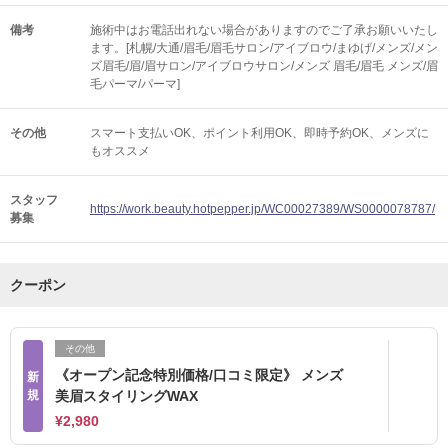
備考
施術中はお電話出れない場合がありますのでご了承お願いいたし
ます。[札幌/大通/眉毛/眉毛サロン/アイブロウ/まゆげ/メンズ/メン
ズ眉毛/眉/眉サロン/アイブロウサロン/メンズ 眉毛/眉毛 メンズ/眉
毛パーマ/パーマ]
その他
スマート支払いOK
ポイント利用OK
即時予約OK
メンズに
もオススメ
スタッフ
https://work.beauty.hotpepper.jp/WC00027389/WS0000078787/
募集
クーポン
その他
《オープン記念特別価格/口コミ限定》 メンズ
新
規
美眉スタイリングWAX
¥2,980