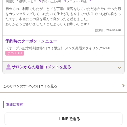
雰囲気：
5
接客サービス：
5
技術・仕上がり：
5
メニュー・料金：
5
初めてのご利用でしたが、とても丁寧に接客をしていただき自分に合った形
をカウンセリングしていただいて仕上がりも今までの人生でいちばん良かっ
たです。本当にこの店を選んで良かったと感じました。
ありがとうございました！またよろしくお願いします！
[投稿日] 2026/07/02
予約時のクーポン・メニュー
《オープン記念特別価格/口コミ限定》 メンズ美眉スタイリングWAX
まつげ･ﾒｲｸ
サロンからの返信コメントを見る
このサロンのすべての口コミを見る
友達に共有
LINEで送る