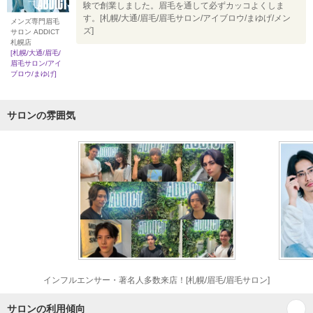
験で創業しました。眉毛を通して必ずカッコよくしま
す。[札幌/大通/眉毛/眉毛サロン/アイブロウ/まゆげ/メン
メンズ専門眉毛
ズ]
サロン ADDICT
札幌店
[札幌/大通/眉毛/
眉毛サロン/アイ
ブロウ/まゆげ]
サロンの雰囲気
インフルエンサー・著名人多数来店！[札幌/眉毛/眉毛サロン]
サロンの利用傾向