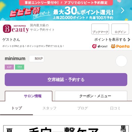
国内最大級の
サロン予約サイト
ブックマーク
ログイン
ゲストさん
ポイントを表示する
ポイントが1%たまる！
ポイントはサロン予約でつかえる！
minimum
MAP
ｴｽﾃ
ﾘﾗｸ
空席確認・予約する
クーポン・メニュー
サロン情報
トップ
スタッフ
ブログ
口コミ