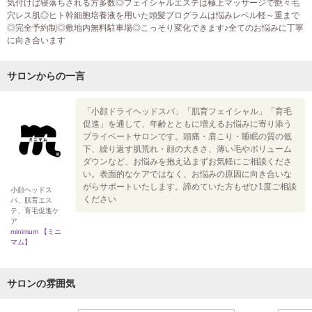
気付けば寝落ちされる方多数◎フェイシャルエステは極上マッサージで艶々毛
穴レス肌◎ヒト幹細胞培養液を用いた頭髪プログラムは悩みレベル軽～重まで
◎完全予約制◎敷地内無料駐車場◎こっそり変化できます♪全てのお悩みに丁寧
に向き合います
サロンからの一言
「小顔ドライヘッドスパ」「肌育フェイシャル」「育毛
促進」を通して、年齢とともに増えるお悩みに寄り添う
プライベートサロンです。頭痛・肩こり・睡眠の質の低
下、繰り返す肌荒れ・顔の大きさ、薄い毛やボリューム
ダウンなど、お悩みを抱え込まずお気軽にご相談くださ
い。表面的なケアではなく、お悩みの原因に向き合いな
がらサポートいたします。諦めていた方もぜひ1度ご相談
小顔ヘッドス
ください
パ、肌育エス
テ、育毛促進ケ
ア
minimum 【ミニ
マム】
サロンの雰囲気