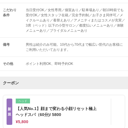
こだわり
当日受付OK／女性専用／個室あり／駐車場あり／朝10時前でも
条件
受付OK／女性スタッフ在籍／完全予約制／お子さま同伴可／メ
イクルームあり／着替えあり／アメニティまたはコスメが充実／
3席（ベッド）以下の小型サロン／都度払いメニューあり／体験
メニューあり／ブライダルメニューあり
備考
男性は紹介のみ可能。10代から70代まで幅広い世代のお客様に
ご利用いただいております。
その他
ポイント利用OK
即時予約OK
クーポン
ヘッド
【人気No.1】顔まで変わる小顔リセット極上
新
規
ヘッドスパ（60分)/ 5800
¥5,800