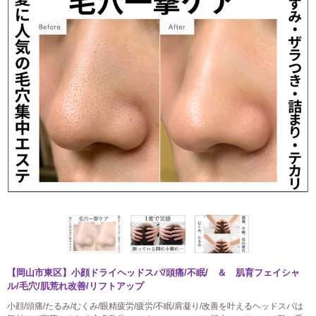
【岡山市東区】小顔ドライヘッドスパ/頭痛/不眠/ ＆ 肌育フェイシャ
ル/毛穴/肌荒れ改善/リフトアップ
小顔/頭痛/たるみ/むくみ/眼精疲労/疲労/不眠/肩凝り/改善を叶えるヘッドスパは