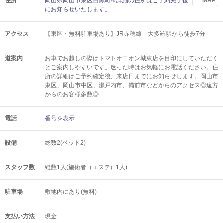
住所
岡山県岡山市東区目黒町※詳細の住所はご予約完了後
MAP
にお知らせいたします。
アクセス
【東区・無料駐車場あり】JR赤穂線 大多羅駅から徒歩7分
道案内
お車でお越しの際はトマトオニオン城東店を目印にしていただく
とご案内しやすいです。迷った時はお気軽にお電話ください。住
所の詳細はご予約確定後、来店日までにお知らせします。岡山市
東区、岡山市中区、瀬戸内市、備前市などからのアクセス◎遠方
からのお客様多数◎
電話
番号を表示
設備
総数2(ベッド2)
スタッフ数
総数1人(施術者（エステ）1人)
駐車場
敷地内にあり(無料)
支払い方法
現金