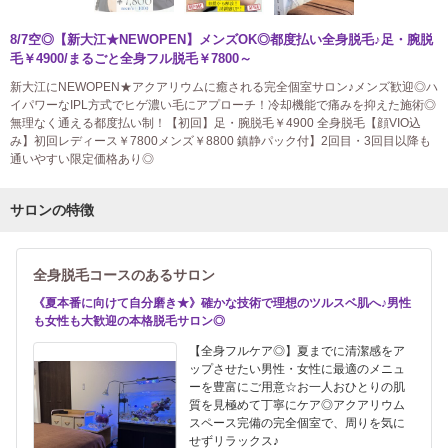
8/7空◎【新大江★NEWOPEN】メンズOK◎都度払い全身脱毛♪足・腕脱
毛￥4900/まるごと全身フル脱毛￥7800～
新大江にNEWOPEN★アクアリウムに癒される完全個室サロン♪メンズ歓迎◎ハ
イパワーなIPL方式でヒゲ濃い毛にアプローチ！冷却機能で痛みを抑えた施術◎
無理なく通える都度払い制！【初回】足・腕脱毛￥4900 全身脱毛【顔VIO込
み】初回レディース￥7800メンズ￥8800 鎮静パック付】2回目・3回目以降も
通いやすい限定価格あり◎
サロンの特徴
全身脱毛コースのあるサロン
《夏本番に向けて自分磨き★》確かな技術で理想のツルスベ肌へ♪男性
も女性も大歓迎の本格脱毛サロン◎
【全身フルケア◎】夏までに清潔感をア
ップさせたい男性・女性に最適のメニュ
ーを豊富にご用意☆お一人おひとりの肌
質を見極めて丁寧にケア◎アクアリウム
スペース完備の完全個室で、周りを気に
せずリラックス♪