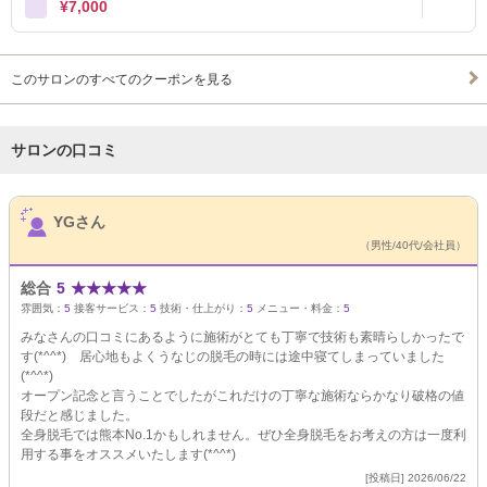
¥7,000
このサロンのすべてのクーポンを見る
サロンの口コミ
サロンPick Up
YGさん
（男性/40代/会社員）
総合
5
★
★
★
★
★
雰囲気：
5
接客サービス：
5
技術・仕上がり：
5
メニュー・料金：
5
みなさんの口コミにあるように施術がとても丁寧で技術も素晴らしかったで
す(*^^*) 居心地もよくうなじの脱毛の時には途中寝てしまっていました
(*^^*)
オープン記念と言うことでしたがこれだけの丁寧な施術ならかなり破格の値
段だと感じました。
全身脱毛では熊本No.1かもしれません。ぜひ全身脱毛をお考えの方は一度利
用する事をオススメいたします(*^^*)
[投稿日] 2026/06/22