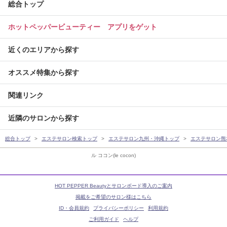
総合トップ
ホットペッパービューティー アプリをゲット
近くのエリアから探す
オススメ特集から探す
関連リンク
近隣のサロンから探す
総合トップ
エステサロン検索トップ
エステサロン九州・沖縄トップ
エステサロン熊
ル ココン(le cocon)
HOT PEPPER Beautyとサロンボード導入のご案内
掲載をご希望のサロン様はこちら
ID・会員規約
プライバシーポリシー
利用規約
ご利用ガイド
ヘルプ