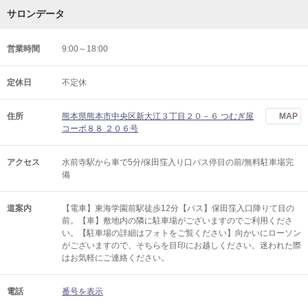
サロンデータ
営業時間
9:00～18:00
定休日
不定休
住所
熊本県熊本市中央区新大江３丁目２０－６ つむぎ屋
MAP
コーポ８８ ２０６号
アクセス
水前寺駅から車で5分/保田窪入り口バス停目の前/無料駐車場完
備
道案内
【電車】東海学園前駅徒歩12分【バス】保田窪入口降りて目の
前。【車】敷地内の隣に駐車場がございますのでご利用くださ
い。【駐車場の詳細はフォトをご覧ください】向かいにローソン
がございますので、そちらを目印にお越しください。迷われた際
はお気軽にご連絡ください。
電話
番号を表示