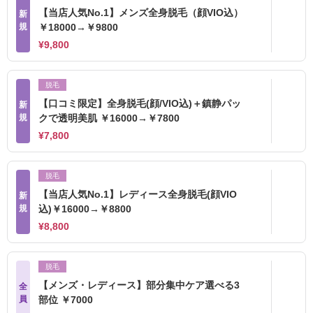
【当店人気No.1】メンズ全身脱毛（顔VIO込）
新
規
￥18000→￥9800
¥9,800
脱毛
【口コミ限定】全身脱毛(顔/VIO込)＋鎮静パッ
新
規
クで透明美肌 ￥16000→￥7800
¥7,800
脱毛
【当店人気No.1】レディース全身脱毛(顔VIO
新
規
込)￥16000→￥8800
¥8,800
脱毛
【メンズ・レディース】部分集中ケア選べる3
全
員
部位 ￥7000