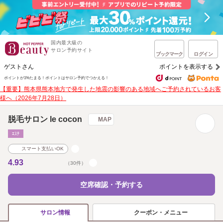
国内最大級の
サロン予約サイト
ブックマーク
ログイン
ゲストさん
ポイントを表示する
ポイントが1%たまる！
ポイントはサロン予約でつかえる！
【重要】熊本県熊本地方で発生した地震の影響のある地域へご予約されているお客
様へ（2026年7月28日）
脱毛サロン le cocon
MAP
ｴｽﾃ
スマート支払いOK
4.93
（30件）
空席確認・予約する
クーポン・メニュー
サロン情報