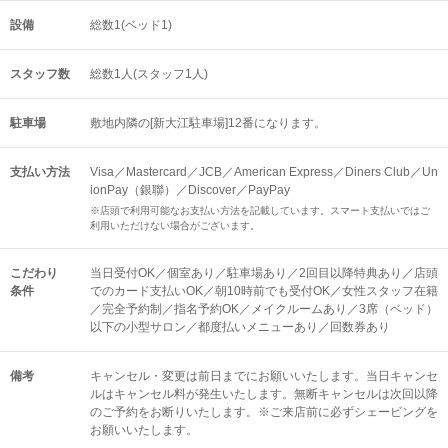
設備
総数1(ベッド1)
スタッフ数
総数1人(スタッフ1人)
駐車場
敷地内隣の[新大江駐車場]12番になります。
支払い方法
Visa／Mastercard／JCB／American Express／Diners Club／Un
ionPay（銀聯）／Discover／PayPay
※店頭で利用可能なお支払い方法を記載しています。スマート支払いではご
利用いただけない場合がございます。
こだわり
当日受付OK／個室あり／駐車場あり／2回目以降特典あり／店頭
条件
でのカード支払いOK／朝10時前でも受付OK／女性スタッフ在籍
／完全予約制／指名予約OK／メイクルームあり／3席（ベッド）
以下の小型サロン／都度払いメニューあり／回数券あり
備考
キャンセル・変更は前日までにお願いいたします。当日キャンセ
ルはキャンセル料が発生いたします。無断キャンセルは次回以降
のご予約をお断りいたします。※ご来店前に必ずシェービングを
お願いいたします。