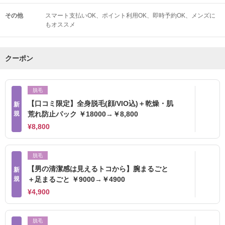
その他
スマート支払いOK
ポイント利用OK
即時予約OK
メンズに
もオススメ
クーポン
脱毛
【口コミ限定】全身脱毛(顔/VIO込)＋乾燥・肌
新
規
荒れ防止パック ￥18000→￥8,800
¥8,800
脱毛
【男の清潔感は見えるトコから】腕まるごと
新
規
＋足まるごと ￥9000→￥4900
¥4,900
脱毛