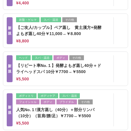
¥4,400
岩盤・ゲルマ
スパ・温浴
その他
【ご友人/カップル】ペア蒸し 黄土漢方+発酵
新
規
よもぎ蒸し40分￥11,000→￥8.800
¥8,800
ヘッド
スパ・温浴
ボディ
その他
【リピート率No.１】発酵よもぎ蒸し40分＋ド
新
規
ライヘッドスパ 10分￥7700→￥5500
¥5,500
ボディトリ
ボディケア
スパ・温浴
フェイシャル
ボディ
ブライダル
その他
新
人気No.１!漢方蒸し（40分）＋部分リンパ
規
（10分）（首肩/腰/足）￥7700→￥5500
¥5,500