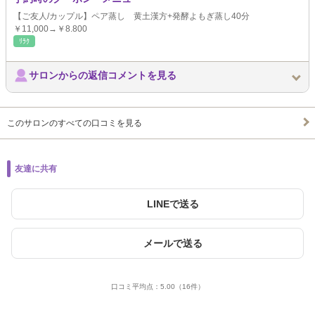
【ご友人/カップル】ペア蒸し 黄土漢方+発酵よもぎ蒸し40分
￥11,000→￥8.800
ﾘﾗｸ
サロンからの返信コメントを見る
このサロンのすべての口コミを見る
友達に共有
LINEで送る
メールで送る
口コミ平均点：
5.00
（16件）