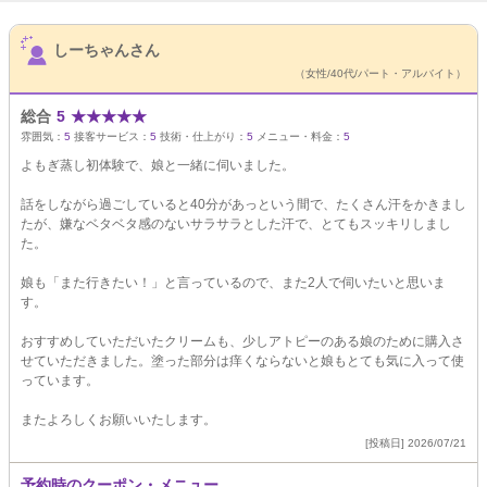
サロンPick Up
しーちゃんさん
（女性/40代/パート・アルバイト）
総合
5
★
★
★
★
★
雰囲気：
5
接客サービス：
5
技術・仕上がり：
5
メニュー・料金：
5
よもぎ蒸し初体験で、娘と一緒に伺いました。
話をしながら過ごしていると40分があっという間で、たくさん汗をかきまし
たが、嫌なベタベタ感のないサラサラとした汗で、とてもスッキリしまし
た。
娘も「また行きたい！」と言っているので、また2人で伺いたいと思いま
す。
おすすめしていただいたクリームも、少しアトピーのある娘のために購入さ
せていただきました。塗った部分は痒くならないと娘もとても気に入って使
っています。
またよろしくお願いいたします。
[投稿日] 2026/07/21
予約時のクーポン・メニュー