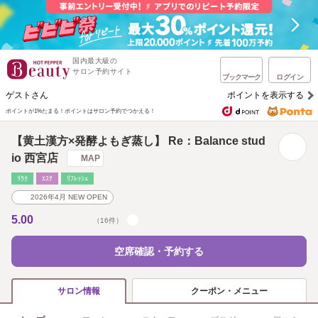
国内最大級の
サロン予約サイト
ブックマーク
ログイン
ゲストさん
ポイントを表示する
ポイントが1%たまる！
ポイントはサロン予約でつかえる！
【黄土漢方×発酵よもぎ蒸し】 Re：Balance stud
io 西宮店
MAP
ﾘﾗｸ
ｴｽﾃ
ﾘﾌﾚｯｼｭ
2026年4月 NEW OPEN
5.00
（16件）
空席確認・予約する
クーポン・メニュー
サロン情報