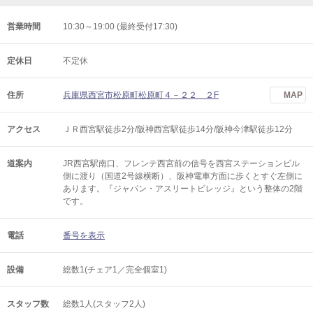
営業時間
10:30～19:00 (最終受付17:30)
定休日
不定休
住所
兵庫県西宮市松原町松原町４－２２ ２F
MAP
アクセス
ＪＲ西宮駅徒歩2分/阪神西宮駅徒歩14分/阪神今津駅徒歩12分
道案内
JR西宮駅南口、フレンテ西宮前の信号を西宮ステーションビル
側に渡り（国道2号線横断）、阪神電車方面に歩くとすぐ左側に
あります。『ジャパン・アスリートビレッジ』という整体の2階
です。
電話
番号を表示
設備
総数1(チェア1／完全個室1)
スタッフ数
総数1人(スタッフ2人)