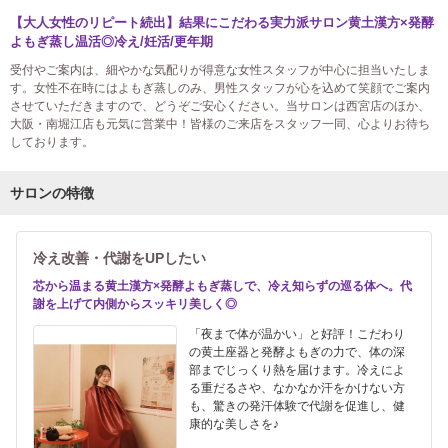
【大人女性のリピート続出】結果にこだわる実力派サロン黄土漢方×発酵
よもぎ蒸し温活◎冷え/妊活/更年期
受付やご案内は、細やかな気配りが得意な女性スタッフが中心に担当いたしま
す。女性不在時にはよもぎ蒸しのみ、男性スタッフが心を込めて笑顔でご案内
させていただきますので、どうぞご安心ください。当サロンは西宮店のほか、
大阪・南堀江店も元気に営業中！皆様のご来店をスタッフ一同、心よりお待ち
しております。
サロンの特徴
冷え改善・代謝をUPしたい
芯から温まる黄土漢方×発酵よもぎ蒸しで、冷え知らずの巡る体へ。代
謝を上げて内側からスッキリ美しく◎
「夜まで体が温かい」と好評！こだわり
の黄土座器と発酵よもぎの力で、体の深
部までじっくり熱を届けます。冷えによ
る重だるさや、なかなか汗をかけない方
も、驚きの発汗体験で代謝を促進し、健
康的な美しさを♪