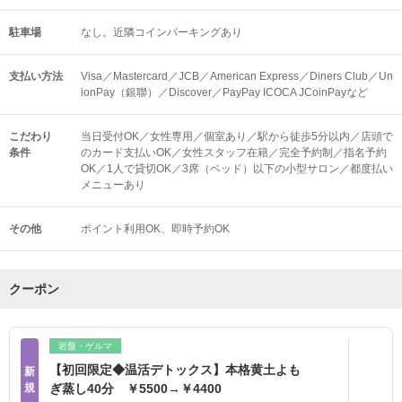
駐車場
なし。近隣コインパーキングあり
支払い方法
Visa／Mastercard／JCB／American Express／Diners Club／Un
ionPay（銀聯）／Discover／PayPay ICOCA JCoinPayなど
こだわり
当日受付OK／女性専用／個室あり／駅から徒歩5分以内／店頭で
条件
のカード支払いOK／女性スタッフ在籍／完全予約制／指名予約
OK／1人で貸切OK／3席（ベッド）以下の小型サロン／都度払い
メニューあり
その他
ポイント利用OK
即時予約OK
クーポン
岩盤・ゲルマ
【初回限定◆温活デトックス】本格黄土よも
新
規
ぎ蒸し40分 ￥5500→￥4400