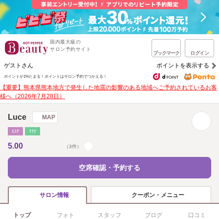
国内最大級の
サロン予約サイト
ブックマーク
ログイン
ゲストさん
ポイントを表示する
ポイントが1%たまる！
ポイントはサロン予約でつかえる！
【重要】熊本県熊本地方で発生した地震の影響のある地域へご予約されているお客
様へ（2026年7月28日）
Luce
MAP
ｴｽﾃ
ﾘﾗｸ
5.00
（3件）
空席確認・予約する
クーポン・メニュー
サロン情報
トップ
フォト
スタッフ
ブログ
口コミ