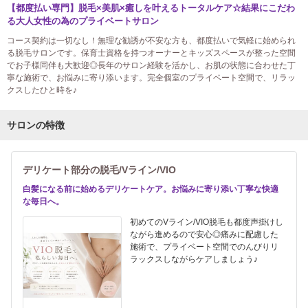
【都度払い専門】脱毛×美肌×癒しを叶えるトータルケア☆結果にこだわ
る大人女性の為のプライベートサロン
コース契約は一切なし！無理な勧誘が不安な方も、都度払いで気軽に始められ
る脱毛サロンです。保育士資格を持つオーナーとキッズスペースが整った空間
でお子様同伴も大歓迎◎長年のサロン経験を活かし、お肌の状態に合わせた丁
寧な施術で、お悩みに寄り添います。完全個室のプライベート空間で、リラッ
クスしたひと時を♪
サロンの特徴
デリケート部分の脱毛/Vライン/VIO
白髪になる前に始めるデリケートケア。お悩みに寄り添い丁寧な快適
な毎日へ。
初めてのVライン/VIO脱毛も都度声掛けし
ながら進めるので安心◎痛みに配慮した
施術で、プライベート空間でのんびりリ
ラックスしながらケアしましょう♪