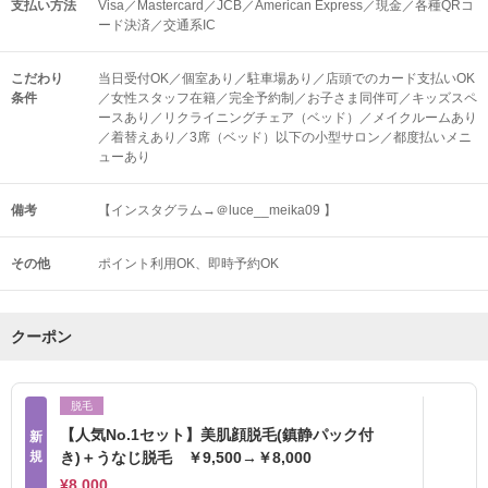
支払い方法
Visa／Mastercard／JCB／American Express／現金／各種QRコ
ード決済／交通系IC
こだわり
当日受付OK／個室あり／駐車場あり／店頭でのカード支払いOK
条件
／女性スタッフ在籍／完全予約制／お子さま同伴可／キッズスペ
ースあり／リクライニングチェア（ベッド）／メイクルームあり
／着替えあり／3席（ベッド）以下の小型サロン／都度払いメニ
ューあり
備考
【インスタグラム→＠luce__meika09 】
その他
ポイント利用OK
即時予約OK
クーポン
脱毛
【人気No.1セット】美肌顔脱毛(鎮静パック付
新
規
き)＋うなじ脱毛 ￥9,500→￥8,000
¥8,000