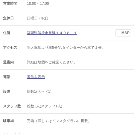
営業時間
10:00～17:00
定休日
日曜日・祝日
住所
福岡県筑後市長浜１４９８－１
MAP
アクセス
羽犬塚駅より車8分/八女インターから車で１分。
道案内
詳細は地図をご確認ください。
電話
番号を表示
設備
総数1(ベッド1)
スタッフ数
総数1人(スタッフ1人)
駐車場
完備（詳しくはインスタグラムに掲載）