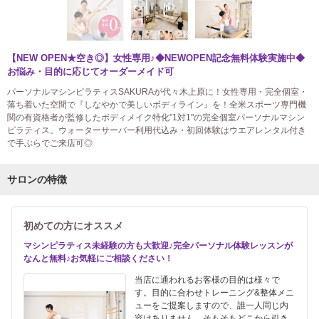
【NEW OPEN★空き◎】女性専用♪◆NEWOPEN記念無料体験実施中◆
お悩み・目的に応じてオーダーメイド可
パーソナルマシンピラティスSAKURAが代々木上原に！女性専用・完全個室・
落ち着いた空間で『しなやかで美しいボディライン』を！全米スポーツ専門機
関の有資格者が監修したボディメイク特化"1対1"の完全個室パーソナルマシン
ピラティス。ウォーターサーバー利用代込み・初回体験はウエアレンタル付き
で手ぶらでご来店可◎
サロンの特徴
初めての方にオススメ
マシンピラティス未経験の方も大歓迎♪完全パーソナル体験レッスンが
なんと無料♪お気軽にご相談ください！
当店に通われるお客様の目的は様々で
す。目的に合わせトレーニング&整体メニ
ューをご提案しますので、誰一人同じ内
容はありません。そもそもどこから引き