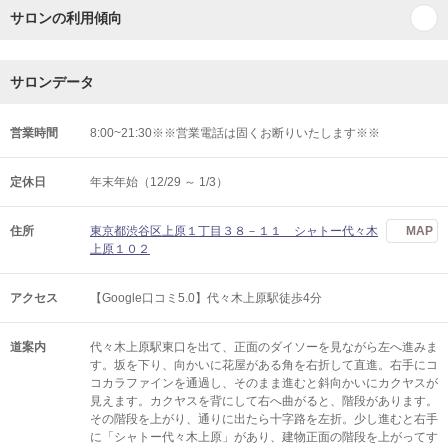
サロンの利用傾向
サロンデータ
営業時間
8:00~21:30※※営業電話は固くお断りいたします※※
定休日
年末年始（12/29 ～ 1/3）
住所
東京都渋谷区上原１丁目３８－１１ シャトー代々木
MAP
上原１０２
アクセス
【Google口コミ5.0】代々木上原駅徒歩4分
道案内
代々木上原駅東口を出て、正面のダイソーを見ながら左へ進みま
す。坂を下り、向かいに花屋がある角を右折して直進。右手にコ
コカラファインを通過し、そのまま進むと斜向かいにカクヤスが
見えます。カクヤスを背にして右へ曲がると、階段があります。
その階段を上がり、通りに出たら十字路を左折。少し進むと右手
に「シャトー代々木上原」があり、建物正面の階段を上がってす