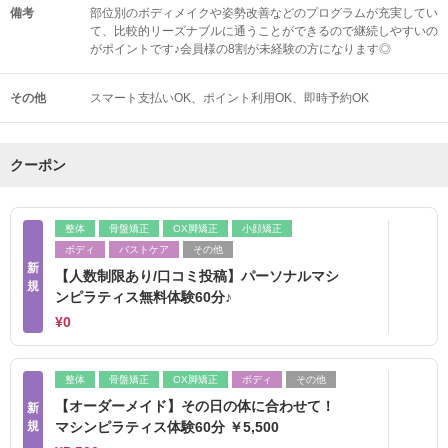
備考
部位別のボディメイクや姿勢改善などのプログラムが充実してい
て、比較的リーズナブルに通うことができるので継続しやすいの
がポイントです♪会員様の8割が未経験の方になります◎
その他
スマート支払いOK
ポイント利用OK
即時予約OK
クーポン
整体
骨盤矯正
OX脚矯正
小顔矯正
ボディ
バストケア
その他
新
【人数制限あり/口コミ投稿】パーソナルマシ
規
ンピラティス無料体験60分♪
¥0
整体
骨盤矯正
OX脚矯正
ボディ
その他
【オーダーメイド】その日の体に合わせて！
新
規
マシンピラティス体験60分 ￥5,500