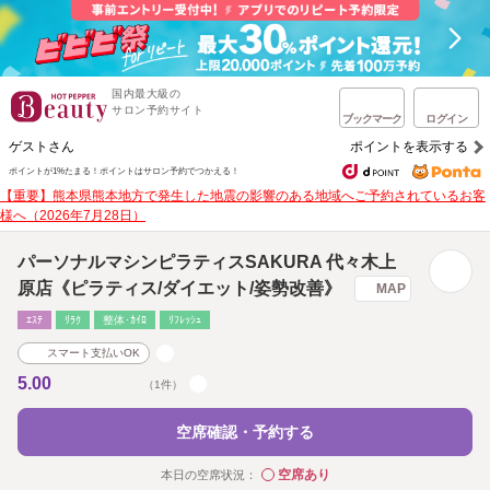
国内最大級の
サロン予約サイト
ブックマーク
ログイン
ゲストさん
ポイントを表示する
ポイントが1%たまる！
ポイントはサロン予約でつかえる！
【重要】熊本県熊本地方で発生した地震の影響のある地域へご予約されているお客
様へ（2026年7月28日）
パーソナルマシンピラティスSAKURA 代々木上
原店《ピラティス/ダイエット/姿勢改善》
MAP
ｴｽﾃ
ﾘﾗｸ
整体･ｶｲﾛ
ﾘﾌﾚｯｼｭ
スマート支払いOK
5.00
（1件）
空席確認・予約する
空席あり
本日の空席状況：
◯