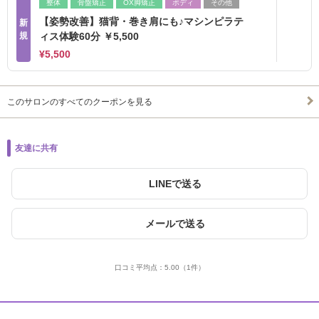
整体
骨盤矯正
OX脚矯正
ボディ
その他
【姿勢改善】猫背・巻き肩にも♪マシンピラテ
新
規
ィス体験60分 ￥5,500
¥5,500
このサロンのすべてのクーポンを見る
友達に共有
LINEで送る
メールで送る
口コミ平均点：
5.00
（1件）