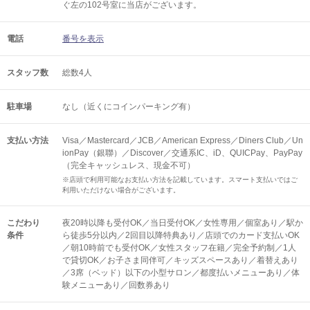
ぐ左の102号室に当店がございます。
電話
番号を表示
スタッフ数
総数4人
駐車場
なし（近くにコインパーキング有）
支払い方法
Visa／Mastercard／JCB／American Express／Diners Club／Un
ionPay（銀聯）／Discover／交通系IC、iD、QUICPay、PayPay
（完全キャッシュレス、現金不可）
※店頭で利用可能なお支払い方法を記載しています。スマート支払いではご
利用いただけない場合がございます。
こだわり
夜20時以降も受付OK／当日受付OK／女性専用／個室あり／駅か
条件
ら徒歩5分以内／2回目以降特典あり／店頭でのカード支払いOK
／朝10時前でも受付OK／女性スタッフ在籍／完全予約制／1人
で貸切OK／お子さま同伴可／キッズスペースあり／着替えあり
／3席（ベッド）以下の小型サロン／都度払いメニューあり／体
験メニューあり／回数券あり