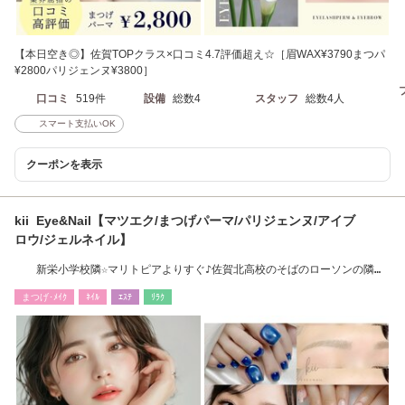
【本日空き◎】佐賀TOPクラス×口コミ4.7評価超え☆［眉WAX¥3790まつパ
¥2800パリジェンヌ¥3800］
口コミ
519件
設備
総数4
スタッフ
総数4人
スマート支払いOK
クーポンを表示
kii Eye&Nail【マツエク/まつげパーマ/パリジェンヌ/アイブ
ロウ/ジェルネイル】
新栄小学校隣☆マリトピアよりすぐ♪佐賀北高校のそばのローソンの隣の
隣です。
まつげ･ﾒｲｸ
ﾈｲﾙ
ｴｽﾃ
ﾘﾗｸ