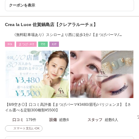
クーポンを表示
Crea la Luce 佐賀鍋島店【クレアラルーチェ】
《無料駐車場あり》スシローより西に徒歩1分♪【まつげパーマ/
￥3480】パリジェンヌ
ﾈｲﾙ
まつげ･ﾒｲｸ
ﾘﾗｸ
ｴｽﾃ
【8/9空き◎】口コミ高評価【まつげパーマ¥3480/眉毛/パリジェンヌ】【ネ
イル選べる定額300種類¥5500】
口コミ
179件
設備
総数6
スタッフ
総数6人
スマート支払いOK