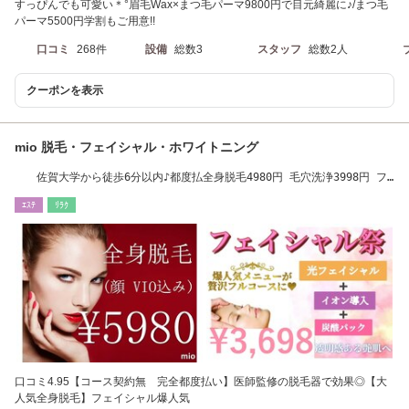
すっぴんでも可愛い＊°眉毛Wax×まつ毛パーマ9800円で目元綺麗に♪/まつ毛
パーマ5500円学割もご用意!!
口コミ
268件
設備
総数3
スタッフ
総数2人
クーポンを表示
mio 脱毛・フェイシャル・ホワイトニング
佐賀大学から徒歩6分以内♪都度払全身脱毛4980円 毛穴洗浄3998円 フ
ェイシャル3698円
ｴｽﾃ
ﾘﾗｸ
口コミ4.95【コース契約無 完全都度払い】医師監修の脱毛器で効果◎【大
人気全身脱毛】フェイシャル爆人気