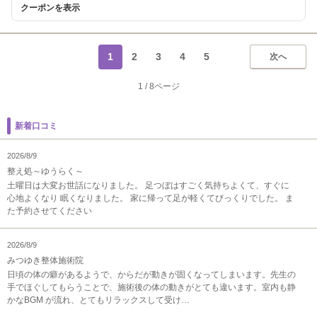
クーポンを表示
1
2
3
4
5
次へ
1
/
8ページ
新着口コミ
2026/8/9
整え処～ゆうらく～
土曜日は大変お世話になりました。 足つぼはすごく気持ちよくて、すぐに
心地よくなり 眠くなりました。 家に帰って足が軽くてびっくりでした。 ま
た予約させてください
2026/8/9
みつゆき整体施術院
日頃の体の癖があるようで、からだが動きが固くなってしまいます。先生の
手でほぐしてもらうことで、施術後の体の動きがとても違います。室内も静
かなBGM が流れ、とてもリラックスして受け…