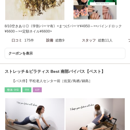
8/10空きあり◎《学割パーマ有》<まつげパーマ¥4950～><バインドロック
¥6600～><定額ネイル¥6600>
口コミ
175件
設備
総数9
スタッフ
総数11人
クーポンを表示
ストレッチ＆ピラティス Best 南部バイパス【ベスト】
【バス停】平松老人センター前［佐賀/鳥栖/鍋島］
整体･ｶｲﾛ
ﾘﾗｸ
ｴｽﾃ