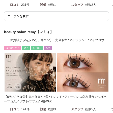
口コミ
231件
設備
総数1
スタッフ
総数2人
クーポンを表示
beauty salon remy【レミィ】
佐賀駅から徒歩15分、車で5分 完全個室/アイラッシュ/アイブロウ
まつげ･ﾒｲｸ
ﾘﾗｸ
ﾘﾌﾚｯｼｭ
ｴｽﾃ
【8/6(木)空き◎】完全個室<上質×トレンド>ダメージレス◎次世代まつげパ
ーマコスメリフト/マツエク/眉WAX
口コミ
141件
設備
総数3
スタッフ
総数5人