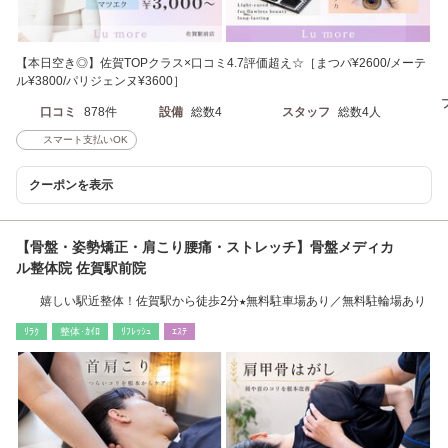
【本日空き◎】佐賀TOPクラス×口コミ4.7評価超え☆［まつパ¥2600/メーテ
ル¥3800/パリジェンヌ¥3600］
口コミ
878件
設備
総数4
スタッフ
総数4人
スマート支払いOK
クーポンを表示
【骨盤・姿勢矯正・肩こり腰痛・ストレッチ】骨盤メディカ
ル整体院 佐賀駅前院
嬉しい駅近整体！佐賀駅から徒歩2分★無料駐車場あり／無料駐輪場あり
ﾘﾗｸ
整体･ｶｲﾛ
ﾘﾌﾚｯｼｭ
ｴｽﾃ