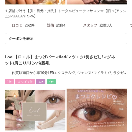
１店舗で叶う【肌・目元・指先】トータルビューティサロン☆【旧 h.(アッシ
ュ)/PUA LANI SPA】
口コミ
262件
設備
総数4
スタッフ
総数3人
クーポンを表示
Loel【ロエル】まつげパーマ/led/マツエク/長さだし/マグネ
ット/肩こり/リンパ/脱毛
佐賀駅南口から車10分LEDエクステ/パリジェンヌ/マイラミ/リラクゼー
ションマッサージ
ﾈｲﾙ
まつげ･ﾒｲｸ
ｴｽﾃ
ﾘﾗｸ