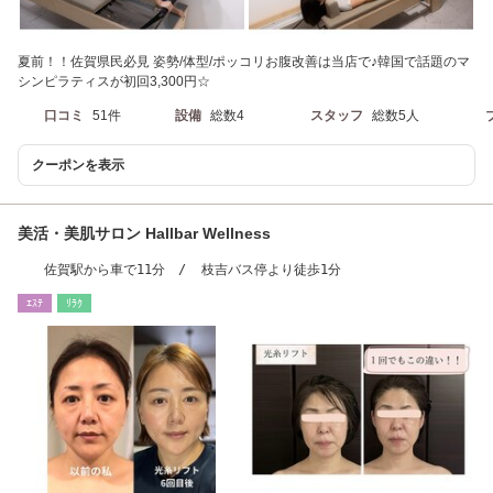
夏前！！佐賀県民必見 姿勢/体型/ポッコリお腹改善は当店で♪韓国で話題のマ
シンピラティスが初回3,300円☆
口コミ
51件
設備
総数4
スタッフ
総数5人
クーポンを表示
美活・美肌サロン Hallbar Wellness
佐賀駅から車で11分 / 枝吉バス停より徒歩1分
ｴｽﾃ
ﾘﾗｸ