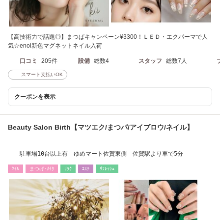
【高技術力で話題◎】まつぱキャンペーン¥3300！ＬＥＤ・エクパーマで人
気☆enoi新色マグネットネイル入荷
口コミ
205件
設備
総数4
スタッフ
総数7人
スマート支払いOK
クーポンを表示
Beauty Salon Birth【マツエク/まつパ/アイブロウ/ネイル】
駐車場10台以上有 ゆめマート佐賀東側 佐賀駅より車で5分
ﾈｲﾙ
まつげ･ﾒｲｸ
ﾘﾗｸ
ｴｽﾃ
ﾘﾌﾚｯｼｭ