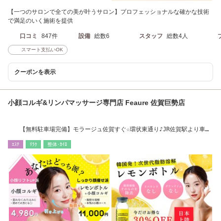
【一つのサロンで全ての美が叶うサロン】プロフェッショナルな確かな技術
で満足のいく施術を提供
口コミ
847件
設備
総数6
スタッフ
総数4人
スマート支払いOK
クーポンを表示
小顔コルギ&リンパマッサージ専門店 Feaure 佐賀巨勢店
【無料駐車場完備】モラージュ佐賀すぐ☆環状東通り♪JR佐賀駅より車で
9分
ｴｽﾃ
ﾘﾗｸ
整体･ｶｲﾛ