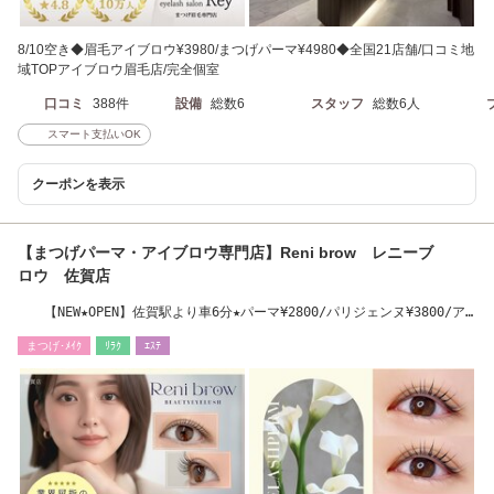
8/10空き◆眉毛アイブロウ¥3980/まつげパーマ¥4980◆全国21店舗/口コミ地
域TOPアイブロウ眉毛店/完全個室
口コミ
388件
設備
総数6
スタッフ
総数6人
スマート支払いOK
クーポンを表示
【まつげパーマ・アイブロウ専門店】Reni brow レニーブ
ロウ 佐賀店
【NEW★OPEN】佐賀駅より車6分★パーマ¥2800/パリジェンヌ¥3800/ア
イブロウ¥3790
まつげ･ﾒｲｸ
ﾘﾗｸ
ｴｽﾃ