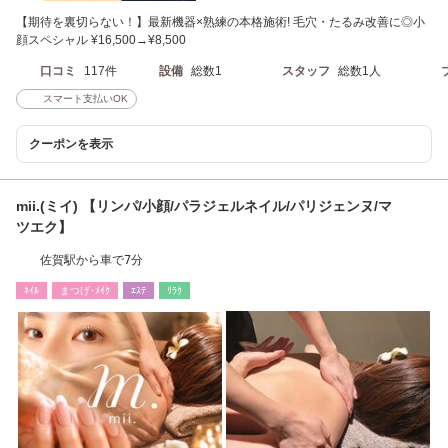
【期待を裏切らない！】最新機器×熟練の本格施術! 毛穴・たるみ改善に◎小
顔スペシャル ¥16,500→¥8,500
口コミ
117件
設備
総数1
スタッフ
総数1人
スマート支払いOK
クーポンを表示
mii.(ミイ) 【リンパ/小顔/パラジェルネイル/パリジェンヌ/マ
ツエク】
佐賀駅から車で7分
ﾈｲﾙ
まつげ･ﾒｲｸ
ｴｽﾃ
ﾘﾗｸ