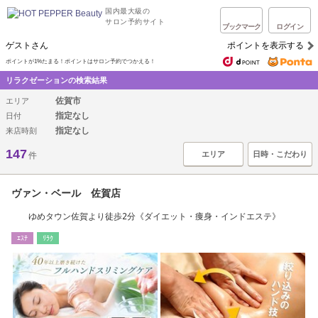
国内最大級の
サロン予約サイト
ブックマーク
ログイン
ゲストさん
ポイントを表示する
ポイントが1%たまる！ポイントはサロン予約でつかえる！
リラクゼーションの検索結果
佐賀市
エリア
指定なし
日付
指定なし
来店時刻
147
エリア
日時・こだわり
件
ヴァン・ベール 佐賀店
ゆめタウン佐賀より徒歩2分《ダイエット・痩身・インドエステ》
ｴｽﾃ
ﾘﾗｸ