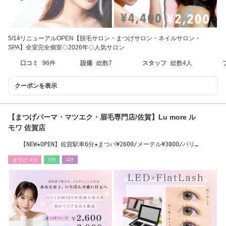
5/14リニューアルOPEN【脱毛サロン・まつげサロン・ネイルサロン・
SPA】全室完全個室◇2026年◇人気サロン
口コミ
96件
設備
総数7
スタッフ
総数4人
クーポンを表示
【まつげパーマ・マツエク・眉毛専門店/佐賀】Lu more ル
モワ 佐賀店
【NEW★OPEN】佐賀駅車6分★まつパ¥2600/メーテル¥3800/パリ
¥3600/LEDエクステ¥4000
まつげ･ﾒｲｸ
ﾘﾗｸ
ｴｽﾃ