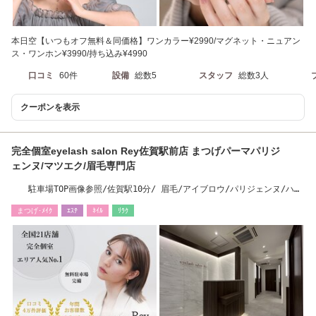
本日空【いつもオフ無料＆同価格】ワンカラー¥2990/マグネット・ニュアン
ス・ワンホン¥3990/持ち込み¥4990
口コミ
60件
設備
総数5
スタッフ
総数3人
クーポンを表示
完全個室eyelash salon Rey佐賀駅前店 まつげパーマパリジ
ェンヌ/マツエク/眉毛専門店
駐車場TOP画像参照/佐賀駅10分/ 眉毛/アイブロウ/パリジェンヌ/ハリ
ウッドブロウ眉毛
まつげ･ﾒｲｸ
ｴｽﾃ
ﾈｲﾙ
ﾘﾗｸ