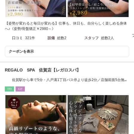
【姿勢が変わると毎日が変わる】仕事も、休日も、自分らしく楽しめる身体
へ♪《姿勢/骨盤矯正￥2980～》
口コミ
321件
設備
総数2
スタッフ
総数2人
クーポンを表示
REGALO SPA 佐賀店【レガロスパ】
佐賀駅から車で5分・八戸溝1丁目バス停より徒歩2分／店舗前面5台無料
駐車場
ﾘﾗｸ
ｴｽﾃ