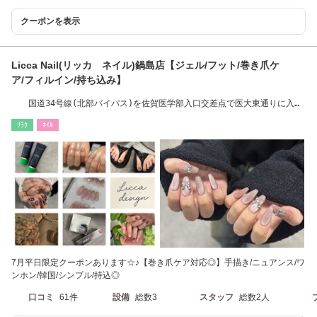
クーポンを表示
Licca Nail(リッカ ネイル)鍋島店【ジェル/フット/巻き爪ケ
ア/フィルイン/持ち込み】
国道34号線(北部バイパス)を佐賀医学部入口交差点で医大東通りに入り
北へ。医大北２分
ﾘﾗｸ
ﾈｲﾙ
7月平日限定クーポンあります☆♪【巻き爪ケア対応◎】手描き/ニュアンス/ワ
ンホン/韓国/シンプル/持込◎
口コミ
61件
設備
総数3
スタッフ
総数2人