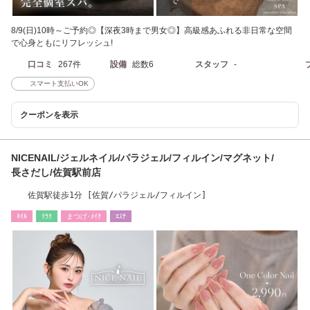
8/9(日)10時～ご予約◎【深夜3時まで男女◎】高級感あふれる非日常な空間
で心身ともにリフレッシュ!
口コミ
267件
設備
総数6
スタッフ
-
スマート支払いOK
クーポンを表示
NICENAIL/ジェルネイル/パラジェル/フィルイン/マグネット/
長さだし/佐賀駅前店
佐賀駅徒歩1分 [佐賀/パラジェル/フィルイン]
ﾈｲﾙ
ﾘﾗｸ
まつげ･ﾒｲｸ
ｴｽﾃ