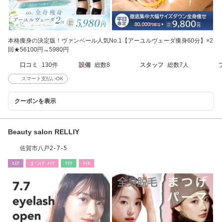
本格痩身の決定版！ヴァンベール人気No.1【アーユルヴェーダ痩身60分】×2
回★56100円→5980円
口コミ
130件
設備
総数8
スタッフ
総数7人
スマート支払いOK
クーポンを表示
Beauty salon RELLIY
佐賀市八戸2-7-5
ｴｽﾃ
まつげ･ﾒｲｸ
ﾘﾗｸ
ﾈｲﾙ