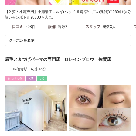
【佐賀＊小顔専門】小顔矯正コルギ(ヘッド,首肩,背中,二の腕付)¥4980/脂肪分
解レモンボトル¥8800も人気♪
口コミ
208件
設備
総数2
スタッフ
総数3人
クーポンを表示
眉毛とまつげパーマの専門店 ロレインブロウ 佐賀店
JR佐賀駅 徒歩14分
まつげ･ﾒｲｸ
ｴｽﾃ
ﾘﾗｸ