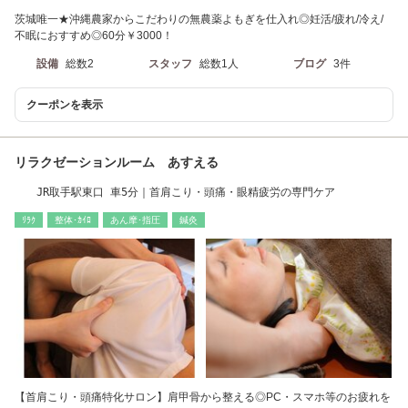
茨城唯一★沖縄農家からこだわりの無農薬よもぎを仕入れ◎妊活/疲れ/冷え/
不眠におすすめ◎60分￥3000！
設備
総数2
スタッフ
総数1人
ブログ
3件
クーポンを表示
リラクゼーションルーム あすえる
JR取手駅東口 車5分｜首肩こり・頭痛・眼精疲労の専門ケア
ﾘﾗｸ
整体･ｶｲﾛ
あん摩･指圧
鍼灸
【首肩こり・頭痛特化サロン】肩甲骨から整える◎PC・スマホ等のお疲れを