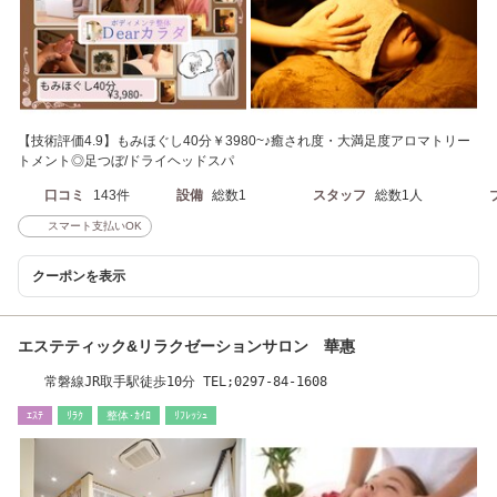
【技術評価4.9】もみほぐし40分￥3980~♪癒され度・大満足度アロマトリー
トメント◎足つぼ/ドライヘッドスパ
口コミ
143件
設備
総数1
スタッフ
総数1人
スマート支払いOK
クーポンを表示
エステティック&リラクゼーションサロン 華惠
常磐線JR取手駅徒歩10分 TEL;0297-84-1608
ｴｽﾃ
ﾘﾗｸ
整体･ｶｲﾛ
ﾘﾌﾚｯｼｭ