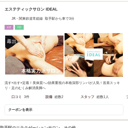
エステティックサロン IDEAL
JR・関東鉄道常総線 取手駅から車で3分
ｴｽﾃ
ﾘﾗｸ
流す×出す×定着！美体質へ♪効果重視の本格深部リンパが人気！首肩スッキ
リ・足のむくみ解消美脚へ
口コミ
3件
設備
総数2
スタッフ
総数1人
クーポンを表示
取手駅のリラクゼーションサロン - その他