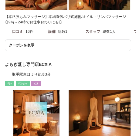
【本格強もみマッサージ】本場直伝バリ式施術/オイル・リンパマッサージ
◎9時～24時でお仕事おわりにも◎
口コミ
16件
設備
総数1
スタッフ
総数1人
クーポンを表示
よもぎ蒸し専門店ECXIA
取手駅東口より徒歩3分
ﾘﾗｸ
ﾘﾌﾚｯｼｭ
ｴｽﾃ