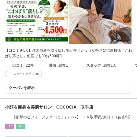
【口コミ★5.0】体の自然を取り戻し 羽が生えたような軽さに◎新技術「こわ
ばり落とし」何度でも90分5000円
口コミ
22件
設備
総数1
スタッフ
総数1人
スマート支払いOK
クーポンを表示
小顔＆痩身＆美肌サロン COCOCIA 取手店
【衝撃のビフォーアフターはフォトへ★】 ＪＲ取手駅/東口より徒歩5分
ｴｽﾃ
ﾘﾗｸ