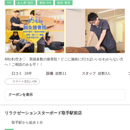
ﾘﾗｸ
あん摩･指圧
整体･ｶｲﾛ
接骨･整骨
8/6(木)空き〇 実績多数の接骨院！どこに施術に行けばいいかわからない方
へ！ご相談のみも可！！
口コミ
16件
設備
総数11
スタッフ
総数3人
スマート支払いOK
クーポンを表示
リラクゼーションスターボード取手駅前店
取手駅から徒歩１分