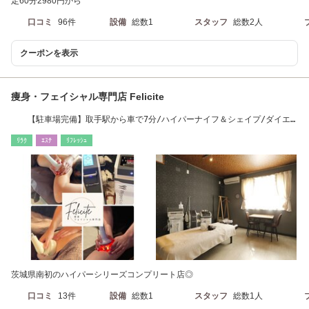
定60分2980円から
口コミ
96件
設備
総数1
スタッフ
総数2人
クーポンを表示
痩身・フェイシャル専門店 Felicite
【駐車場完備】取手駅から車で7分/ハイパーナイフ＆シェイプ/ダイエ
ット成功者続出中
ﾘﾗｸ
ｴｽﾃ
ﾘﾌﾚｯｼｭ
茨城県南初のハイパーシリーズコンプリート店◎
口コミ
13件
設備
総数1
スタッフ
総数1人