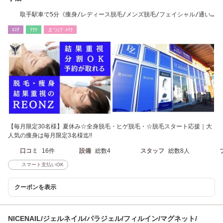
取手駅車で5分《痩身/レディース脱毛/メンズ脱毛/フェイシャル/通い
放題/学割》
ｴｽﾃ
ﾘﾗｸ
まつげ･ﾒｲｸ
【毎月限定30名様】夏休み☆全身脱毛・ヒゲ脱毛・☆脱毛スタート応援｜大
人気の痩身は毎月限定3名様迄!!
口コミ
16件
設備
総数4
スタッフ
総数8人
スマート支払いOK
クーポンを表示
NICENAIL/ジェルネイル/パラジェル/フィルイン/マグネット/