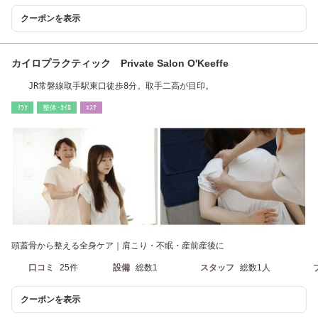
クーポンを表示
カイロプラクティック Private Salon O'Keeffe
JR常磐線取手駅東口徒歩8分。取手二高が目印。
ﾘﾗｸ
整体･ｶｲﾛ
ｴｽﾃ
頭蓋骨から整える全身ケア｜肩こり・不眠・産前産後に
口コミ
25件
設備
総数1
スタッフ
総数1人
クーポンを表示