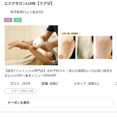
エステサロンLUXE【ラグゼ】
取手駅西口より徒歩3分
ｴｽﾃ
ﾘﾗｸ
【脱毛×フェイシャル専門店】当日予約ＯＫ！安心の都度払い◎お得に脱毛す
るならLUXEへ★全メニュー50%OFF
口コミ
261件
設備
総数2
スタッフ
総数3人
スマート支払いOK
クーポンを表示