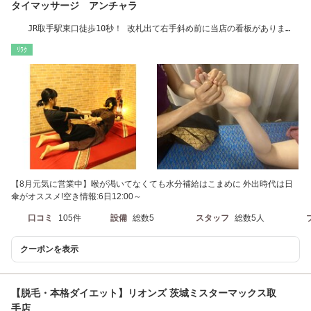
タイマッサージ アンチャラ
JR取手駅東口徒歩10秒！ 改札出て右手斜め前に当店の看板がありま
す。当店はビル1階
ﾘﾗｸ
【8月元気に営業中】喉が渇いてなくても水分補給はこまめに 外出時代は日
傘がオススメ!空き情報:6日12:00～
口コミ
105件
設備
総数5
スタッフ
総数5人
クーポンを表示
【脱毛・本格ダイエット】リオンズ 茨城ミスターマックス取
手店