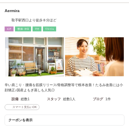
Aermira
取手駅西口より徒歩８分ほど
ｴｽﾃ
整体･ｶｲﾛ
ﾘﾗｸ
ﾘﾌﾚｯｼｭ
辛い肩こり・腰痛を筋膜リリース/骨格調整等で根本改善！たるみ改善には小
顔矯正♪国産よもぎ蒸しも人気◎
設備
総数1
スタッフ
総数1人
ブログ
1件
スマート支払いOK
クーポンを表示