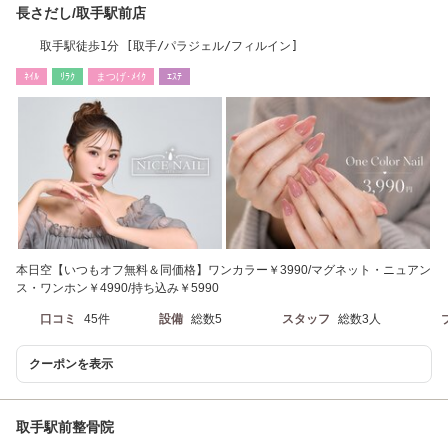
長さだし/取手駅前店
取手駅徒歩1分 [取手/パラジェル/フィルイン]
ﾈｲﾙ
ﾘﾗｸ
まつげ･ﾒｲｸ
ｴｽﾃ
本日空【いつもオフ無料＆同価格】ワンカラー￥3990/マグネット・ニュアン
ス・ワンホン￥4990/持ち込み￥5990
口コミ
45件
設備
総数5
スタッフ
総数3人
クーポンを表示
取手駅前整骨院