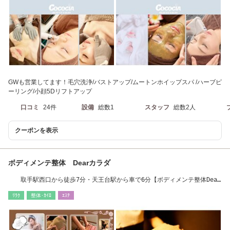
GWも営業してます！毛穴洗浄/バストアップ/ムートンホイップスパ /ハーブピ
ーリング/小顔5Dリフトアップ
口コミ
24件
設備
総数1
スタッフ
総数2人
クーポンを表示
ボディメンテ整体 Dearカラダ
取手駅西口から徒歩7分・天王台駅から車で6分【ボディメンテ整体Dear
カラダ】
ﾘﾗｸ
整体･ｶｲﾛ
ｴｽﾃ