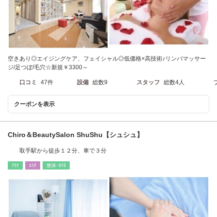
空きあり◎エイジングケア、フェイシャル◎低価格×高技術♪リンパマッサー
ジ/足つぼ/毛穴☆新規￥3300～
口コミ
47件
設備
総数9
スタッフ
総数4人
クーポンを表示
Chiro＆BeautySalon ShuShu【シュシュ】
取手駅から徒歩１２分、車で３分
ﾘﾗｸ
ｴｽﾃ
整体･ｶｲﾛ