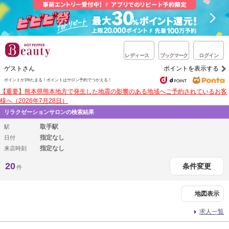
レディース
ブックマーク
ログイン
ゲストさん
ポイントを表示する
ポイントが1%たまる！
ポイントはサロン予約でつかえる！
【重要】熊本県熊本地方で発生した地震の影響のある地域へご予約されているお客
様へ（2026年7月28日）
リラクゼーションサロンの検索結果
取手駅
駅
指定なし
日付
指定なし
来店時刻
20
条件変更
件
地図表示
求人一覧