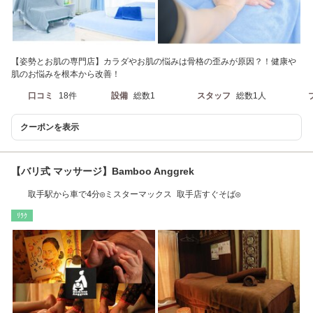
【姿勢とお肌の専門店】カラダやお肌の悩みは骨格の歪みが原因？！健康や
肌のお悩みを根本から改善！
口コミ
18件
設備
総数1
スタッフ
総数1人
クーポンを表示
【バリ式 マッサージ】Bamboo Anggrek
取手駅から車で4分◎ミスターマックス 取手店すぐそば◎
ﾘﾗｸ