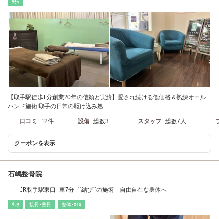
ﾘﾗｸ
【取手駅徒歩1分創業20年の信頼と実績】愛され続ける低価格＆熟練オール
ハンド施術!取手の日常の駆け込み処
口コミ
12件
設備
総数3
スタッフ
総数7人
クーポンを表示
石嶋整骨院
JR取手駅東口 車7分 “結び”の施術 自由自在な身体へ
ﾘﾗｸ
接骨･整骨
整体･ｶｲﾛ