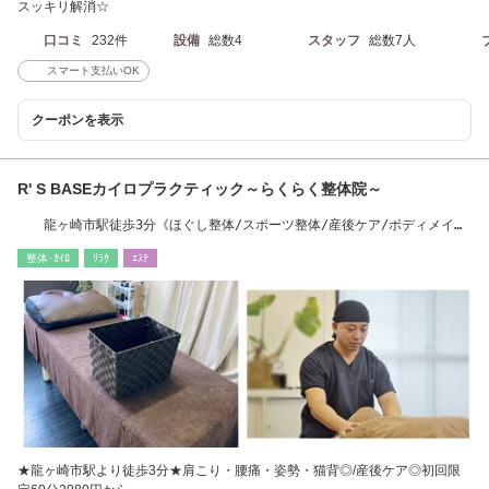
スッキリ解消☆
口コミ
232件
設備
総数4
スタッフ
総数7人
スマート支払いOK
クーポンを表示
R' S BASEカイロプラクティック～らくらく整体院～
龍ヶ崎市駅徒歩3分《ほぐし整体/スポーツ整体/産後ケア/ボディメイク
&ダイエット》
整体･ｶｲﾛ
ﾘﾗｸ
ｴｽﾃ
★龍ヶ崎市駅より徒歩3分★肩こり・腰痛・姿勢・猫背◎/産後ケア◎初回限