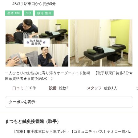
JR取手駅東口から徒歩3分
整体･ｶｲﾛ
ﾘﾗｸ
接骨･整骨
一人ひとりのお悩みに寄り添うオーダーメイド施術 【取手駅東口徒歩3分★
国家資格者★直前予約OK！】
口コミ
110件
設備
総数2
スタッフ
総数1人
クーポンを表示
まつもと鍼灸接骨院（取手）
【電車】取手駅東口から車で5分・【コミュニティバス】ヤオコー前バス
停から徒歩3分