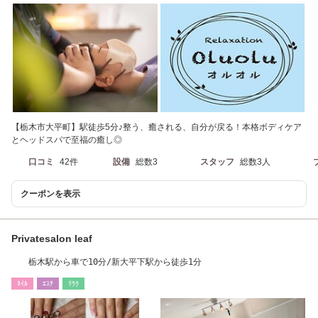
【栃木市大平町】駅徒歩5分♪整う、癒される、自分が戻る！本格ボディケア
とヘッドスパで至福の癒し◎
口コミ
42件
設備
総数3
スタッフ
総数3人
クーポンを表示
Privatesalon leaf
栃木駅から車で10分/新大平下駅から徒歩1分
ﾈｲﾙ
ｴｽﾃ
ﾘﾗｸ