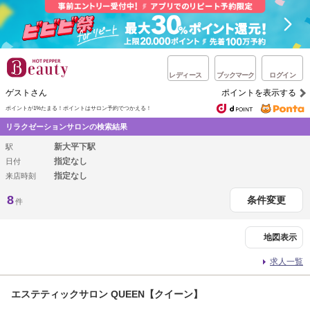
レディース
ブックマーク
ログイン
ゲストさん
ポイントを表示する
ポイントが1%たまる！
ポイントはサロン予約でつかえる！
リラクゼーションサロンの検索結果
新大平下駅
駅
指定なし
日付
指定なし
来店時刻
8
条件変更
件
地図表示
求人一覧
エステティックサロン QUEEN【クイーン】