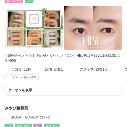
まつげ･ﾒｲｸ
ﾘﾗｸ
【50号からすぐ☆】予約がとりやすいサロン！HBL初回￥3900/2回目,3回目
￥4900
口コミ
12件
設備
総数1
スタッフ
総数1人
スマート支払いOK
クーポンを表示
みやび接骨院
新大平下駅から車で約7分
ﾘﾗｸ
接骨･整骨
ｴｽﾃ
整体･ｶｲﾛ