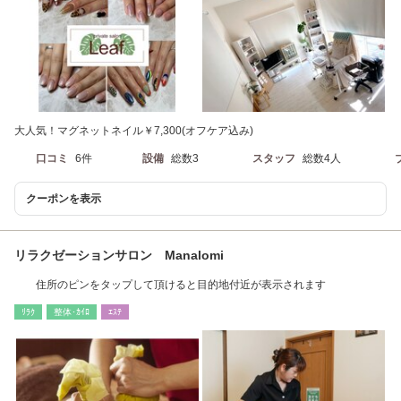
大人気！マグネットネイル￥7,300(オフケア込み)
口コミ
6件
設備
総数3
スタッフ
総数4人
クーポンを表示
リラクゼーションサロン Manalomi
住所のピンをタップして頂けると目的地付近が表示されます
ﾘﾗｸ
整体･ｶｲﾛ
ｴｽﾃ