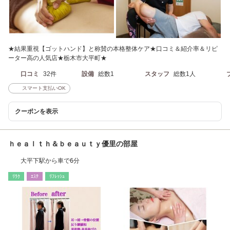
★結果重視【ゴットハンド】と称賛の本格整体ケア★口コミ＆紹介率＆リピ
ーター高の人気店★栃木市大平町★
口コミ
32件
設備
総数1
スタッフ
総数1人
スマート支払いOK
クーポンを表示
ｈｅａｌｔｈ＆ｂｅａｕｔｙ優里の部屋
大平下駅から車で6分
ﾘﾗｸ
ｴｽﾃ
ﾘﾌﾚｯｼｭ