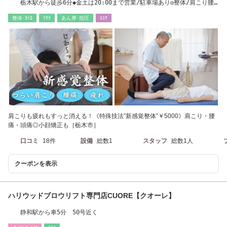
栃木駅から徒歩6分◆金土は20:00まで営業/駐車場あり◎整体/肩こり腰
痛/小顔/骨盤矯正
整体･ｶｲﾛ
ﾘﾗｸ
あん摩･指圧
ｴｽﾃ
肩こりも疲れもすっと消える！《特殊技法”新感覚整体”￥5000》肩こり・腰
痛・頭痛◎小顔矯正も［栃木市］
口コミ
18件
設備
総数1
スタッフ
総数1人
クーポンを表示
ハリウッドブロウリフト専門店CUORE【クオーレ】
静和駅から車5分 50号近く