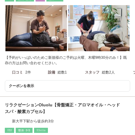
【予約がいっぱいのためご新規様のご予約は火曜、木曜9時30分のみ！】既
存の方はお問い合わせください。
口コミ
2件
設備
総数1
スタッフ
総数2人
クーポンを表示
リラクゼーションOluolu【骨盤矯正・アロマオイル・ヘッド
スパ・酸素カプセル】
新大平下駅から徒歩約3分
ﾘﾗｸ
整体･ｶｲﾛ
ﾘﾌﾚｯｼｭ