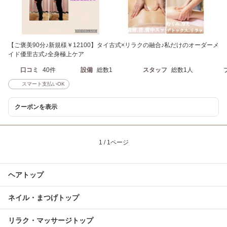
【ご褒美90分♪新規様￥12100】タイ古式×リラクの融合♪私だけのオーダーメ
イド優里古式♪全身極上ケア
口コミ
40件
設備
総数1
スタッフ
総数1人
スマート支払いOK
クーポンを表示
1 / 1ページ
ヘアトップ
ネイル・まつげトップ
リラク・マッサージトップ