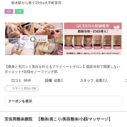
栃木駅から車で15分◎大平町富田
ｴｽﾃ
ﾘﾗｸ
【痩身と毛穴シミ美白を叶えるプライベートサロン】脂肪冷却で我慢しない
ダイエット×目指せノーファンデ肌
口コミ
86件
設備
総数1
スタッフ
総数2人
スマート支払いOK
クーポンを表示
安良岡整体療院 【整体/肩こり/美容整体/小顔/マッサージ】