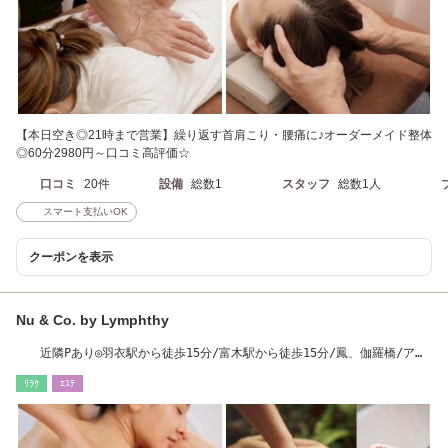
【本日空き◎21時まで営業】繰り返す首肩こり・腰痛に♪オーダーメイド整体
◎60分2980円～口コミ高評価☆
口コミ
20件
設備
総数1
スタッフ
総数1人
スマート支払いOK
クーポンを表示
Nu & Co. by Lymphthy
近隣Pあり◎羽衣駅から徒歩15分/富木駅から徒歩15分/鳳、伽羅橋/アロ
マリンパ
ﾘﾗｸ
ｴｽﾃ