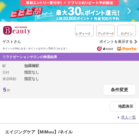
レディース
ブックマーク
ログイン
ゲストさん
ポイントを表示する
ポイントが1%たまる！
ポイントはサロン予約でつかえる！
リラクゼーションサロンの検索結果
伽羅橋駅
駅
指定なし
日付
指定なし
来店時刻
5
条件変更
件
地図表示
求人一覧
エイジングケア【MiMuu】/ネイル