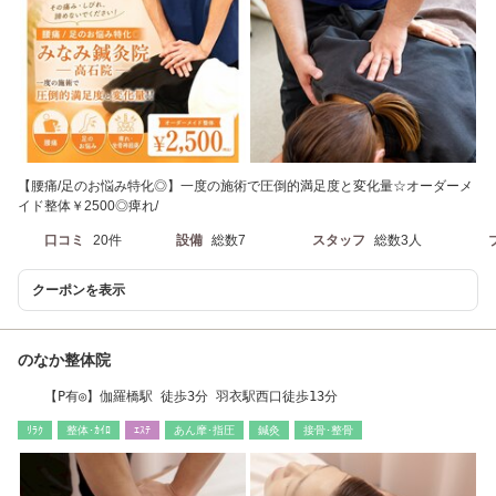
【腰痛/足のお悩み特化◎】一度の施術で圧倒的満足度と変化量☆オーダーメ
イド整体￥2500◎痺れ/
口コミ
20件
設備
総数7
スタッフ
総数3人
クーポンを表示
のなか整体院
【P有◎】伽羅橋駅 徒歩3分 羽衣駅西口徒歩13分
ﾘﾗｸ
整体･ｶｲﾛ
ｴｽﾃ
あん摩･指圧
鍼灸
接骨･整骨