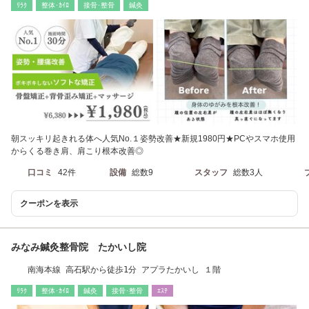
ﾘﾗｸ
整体･ｶｲﾛ
接骨･整骨
鍼灸
朝スッキリ起きれる体へ人気No.１姿勢改善★新規1980円★PCやスマホ使用
からくる巻き肩、肩こり根本改善◎
口コミ
42件
設備
総数9
スタッフ
総数3人
クーポンを表示
みなみ鍼灸整骨院 たかいし院
南海本線 高石駅から徒歩1分 アプラたかいし １階
ﾘﾗｸ
整体･ｶｲﾛ
鍼灸
接骨･整骨
ｴｽﾃ