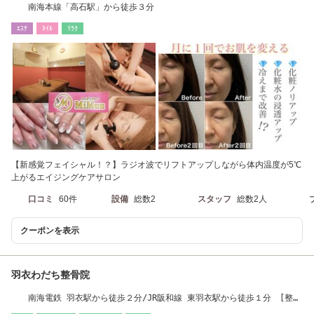
南海本線「高石駅」から徒歩３分
ｴｽﾃ
ﾈｲﾙ
ﾘﾗｸ
【新感覚フェイシャル！？】ラジオ波でリフトアップしながら体内温度が5℃
上がるエイジングケアサロン
口コミ
60件
設備
総数2
スタッフ
総数2人
クーポンを表示
羽衣わだち整骨院
南海電鉄 羽衣駅から徒歩２分/JR阪和線 東羽衣駅から徒歩１分 [整
体/美容鍼/小顔/鍼]