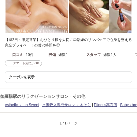
【週2日～限定営業】おひとり様を大切に◎熟練のリンパケアで心身を整える
完全プライベートの贅沢時間を◎
口コミ
10件
設備
総数1
スタッフ
総数1人
スマート支払いOK
クーポンを表示
伽羅橋駅のリラクゼーションサロン - その他
esthetic salon Sweet
水素吸入専門サロン まるそら
Pitness高石店
Babys-bre
1 / 1ページ