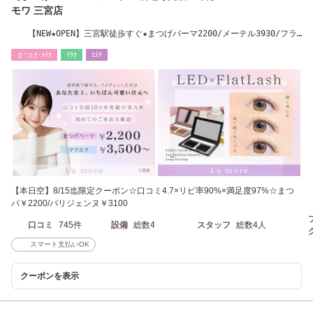
モワ 三宮店
【NEW★OPEN】三宮駅徒歩すぐ★まつげパーマ2200/メーテル3930/フラ
ットラッシュ4300
まつげ･ﾒｲｸ
ﾘﾗｸ
ｴｽﾃ
【本日空】8/15迄限定クーポン☆口コミ4.7×リピ率90%×満足度97%☆まつ
パ￥2200/パリジェンヌ￥3100
口コミ
745件
設備
総数4
スタッフ
総数4人
スマート支払いOK
クーポンを表示