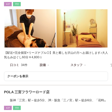
ｴｽﾃ
ﾘﾗｸ
【駅近×完全個室×リーズナブル◎】美と癒しを沢山の方へお届けします♪大人
気もみほぐし60分￥4,800☆
口コミ
34件
設備
-
スタッフ
-
クーポンを表示
POLA 三宮フラワーロード店
阪神「三宮」駅～徒歩5分、JR・阪急「三ノ宮」駅～徒歩6分、「花時計
前」駅～徒歩3分
ｴｽﾃ
ﾘﾗｸ