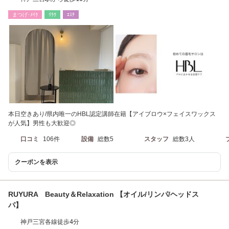
まつげ･ﾒｲｸ
ﾘﾗｸ
ｴｽﾃ
本日空きあり/県内唯一のHBL認定講師在籍【アイブロウ×フェイスワックス
が人気】男性も大歓迎◎
口コミ
106件
設備
総数5
スタッフ
総数3人
クーポンを表示
RUYURA Beauty＆Relaxation 【オイル/リンパ/ヘッドス
パ】
神戸三宮各線徒歩4分