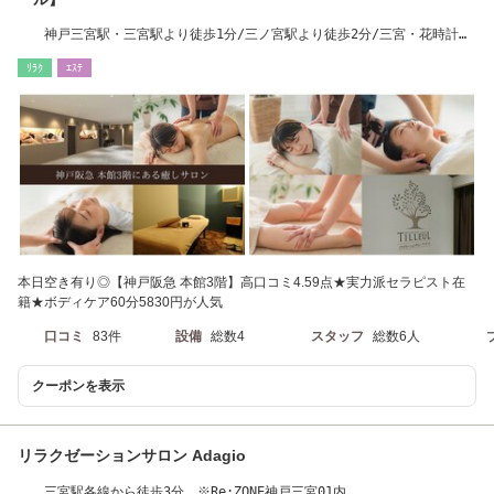
神戸三宮駅・三宮駅より徒歩1分/三ノ宮駅より徒歩2分/三宮・花時計前
駅より徒歩2分
ﾘﾗｸ
ｴｽﾃ
本日空き有り◎【神戸阪急 本館3階】高口コミ4.59点★実力派セラピスト在
籍★ボディケア60分5830円が人気
口コミ
83件
設備
総数4
スタッフ
総数6人
クーポンを表示
リラクゼーションサロン Adagio
三宮駅各線から徒歩3分 ※Re:ZONE神戸三宮01内