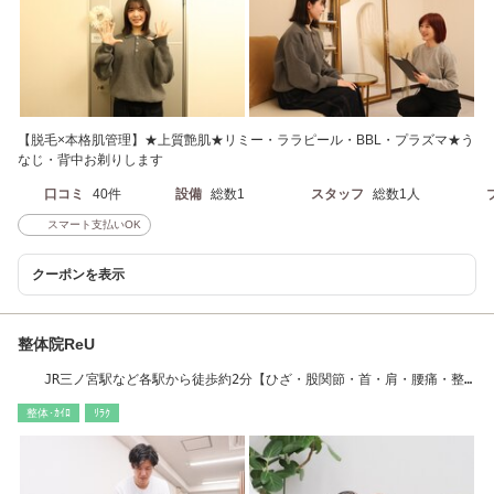
【脱毛×本格肌管理】★上質艶肌★リミー・ララピール・BBL・プラズマ★う
なじ・背中お剃りします
口コミ
40件
設備
総数1
スタッフ
総数1人
スマート支払いOK
クーポンを表示
整体院ReU
JR三ノ宮駅など各駅から徒歩約2分【ひざ・股関節・首・肩・腰痛・整
体・ヘッドスパ】
整体･ｶｲﾛ
ﾘﾗｸ