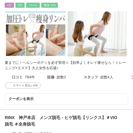
ｴｽﾃ
ﾘﾗｸ
ﾘﾌﾚｯｼｭ
整体･ｶｲﾛ
夏までに！ヘルシーボディを必ず実現☆【効率よくキレイ痩せなら！トレー
ニング×エステ】大人女性を応援♪
口コミ
784件
設備
総数3
スタッフ
総数4人
スマート支払いOK
クーポンを表示
RINX 神戸本店 メンズ脱毛・ヒゲ脱毛【リンクス】＃VIO
脱毛 ＃全身脱毛