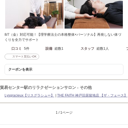
8/7（金）対応可能！【理学療法士の本格整体×パーソナル】再発しない体づ
くりを全力でサポート
口コミ
5件
設備
総数1
スタッフ
総数1人
スマート支払いOK
クーポンを表示
貿易センター駅のリラクゼーションサロン - その他
Lysgracieux【リスグラシュー】
THE FAITH 神戸旧居留地店 【ザ・フェース】
1 / 1ページ