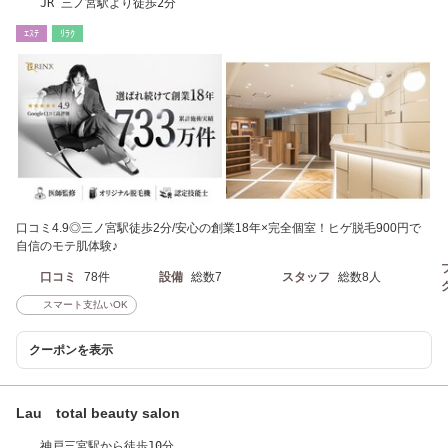
JR 三ノ宮駅より徒歩2分
ｴｽﾃ
ﾘﾗｸ
口コミ4.9◎三ノ宮駅徒歩2分/安心の創業18年×完全個室！ヒゲ脱毛900円で
自信のモテ肌体験♪
口コミ
78件
設備
総数7
スタッフ
総数8人
スマート支払いOK
クーポンを表示
Lau total beauty salon
神戸三宮駅から徒歩10分