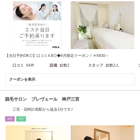
【当日予約OK◎】口コミ4.8◎◆8月限定クーポン！￥6930～
口コミ
64件
設備
総数2
スタッフ
総数2人
クーポンを表示
脱毛サロン プレヴェール 神戸三宮
三宮・花時計前駅から徒歩1分です♪
ｴｽﾃ
ﾘﾗｸ