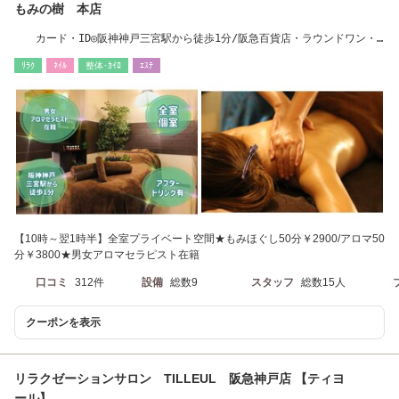
もみの樹 本店
カード・ID◎阪神神戸三宮駅から徒歩1分/阪急百貨店・ラウンドワン・
アパホテルすぐ！
ﾘﾗｸ
ﾈｲﾙ
整体･ｶｲﾛ
ｴｽﾃ
【10時～翌1時半】全室プライベート空間★もみほぐし50分￥2900/アロマ50
分￥3800★男女アロマセラピスト在籍
口コミ
312件
設備
総数9
スタッフ
総数15人
クーポンを表示
リラクゼーションサロン TILLEUL 阪急神戸店 【ティヨ
ール】