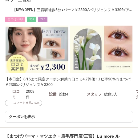
【NEW★OPEN】三宮駅徒歩5分★パーマ￥2300/パリジェンヌ￥3300/アイ
ブロウ￥3290
まつげ･ﾒｲｸ
ﾘﾗｸ
ｴｽﾃ
【本日空】8/15まで限定クーポン解禁☆口コミ4.7評価↑リピ率90%☆まつパ
￥2300/パリジェンヌ￥3300
口コ
2008
設備
総数4
スタッフ
総数3人
ミ
件
スマート支払いOK
クーポンを表示
【まつげパーマ・マツエク・眉毛専門店/三宮】Lu more ル