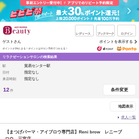
レディース
ブックマーク
ログイン
ゲストさん
ポイントを表示する
ポイントが1%たまる！
ポイントはサロン予約でつかえる！
リラクゼーションサロンの検索結果
貿易センター駅
駅
指定なし
日付
指定なし
来店時刻
12
条件変更
件
地図表示
求人一覧
【まつげパーマ・アイブロウ専門店】Reni brow レニーブ
ロウ 三宮店