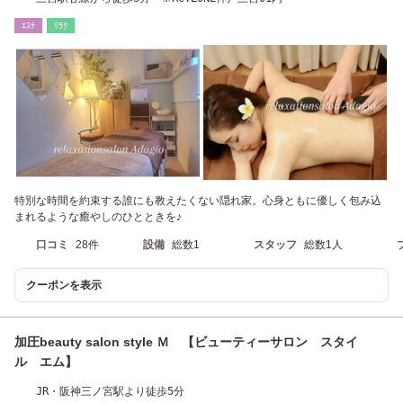
ｴｽﾃ
ﾘﾗｸ
特別な時間を約束する誰にも教えたくない隠れ家。心身ともに優しく包み込
まれるような癒やしのひとときを♪
口コミ
28件
設備
総数1
スタッフ
総数1人
クーポンを表示
加圧beauty salon style Ｍ 【ビューティーサロン スタイ
ル エム】
JR・阪神三ノ宮駅より徒歩5分