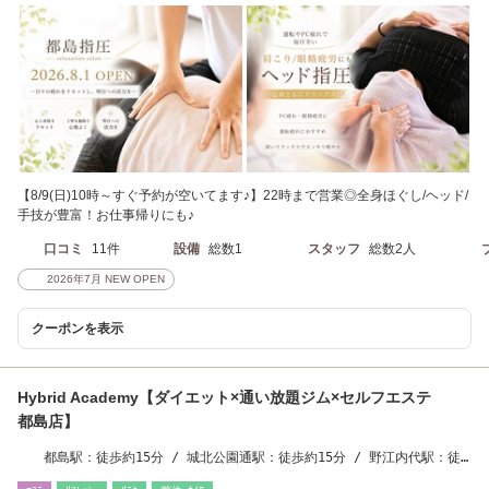
【8/9(日)10時～すぐ予約が空いてます♪】22時まで営業◎全身ほぐし/ヘッド/
手技が豊富！お仕事帰りにも♪
口コミ
11件
設備
総数1
スタッフ
総数2人
2026年7月 NEW OPEN
クーポンを表示
Hybrid Academy【ダイエット×通い放題ジム×セルフエステ
都島店】
都島駅：徒歩約15分 / 城北公園通駅：徒歩約15分 / 野江内代駅：徒
歩約17分