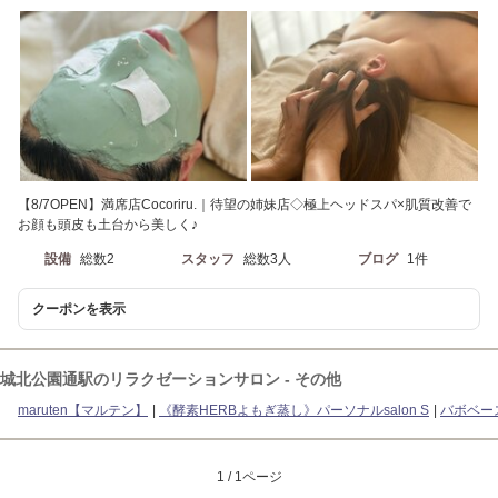
【8/7OPEN】満席店Cocoriru.｜待望の姉妹店◇極上ヘッドスパ×肌質改善で
お顔も頭皮も土台から美しく♪
設備
総数2
スタッフ
総数3人
ブログ
1件
クーポンを表示
城北公園通駅のリラクゼーションサロン - その他
maruten【マルテン】
《酵素HERBよもぎ蒸し》パーソナルsalon S
バボベー
1 / 1ページ