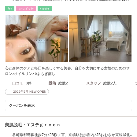
ﾘﾗｸ
まつげ･ﾒｲｸ
ﾘﾌﾚｯｼｭ
心と身体のケアと毎日を楽しくする美容。自分を大切にする女性のためのサ
ロン♪オイルリンパ/よもぎ蒸し
口コミ
8件
設備
総数2
スタッフ
総数2人
2026年5月 NEW OPEN
クーポンを表示
美肌脱毛・エステｇｒｅｅｎ
谷町線都島駅徒歩7分/JR桜ノ宮、京橋駅徒歩圏内/JRおおさか東線城北