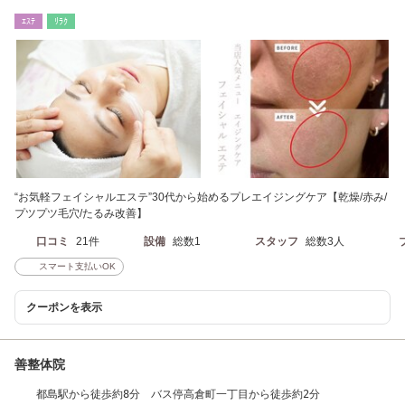
公園通駅バス10分
ｴｽﾃ
ﾘﾗｸ
“お気軽フェイシャルエステ”30代から始めるプレエイジングケア【乾燥/赤み/
プツプツ毛穴/たるみ改善】
口コミ
21件
設備
総数1
スタッフ
総数3人
スマート支払いOK
クーポンを表示
善整体院
都島駅から徒歩約8分 バス停高倉町一丁目から徒歩約2分