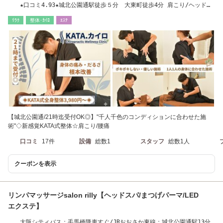
★口コミ4.93★城北公園通駅徒歩５分 大東町徒歩4分 肩こり/ヘッドス
パ/整体/腰痛
ﾘﾗｸ
整体･ｶｲﾛ
ｴｽﾃ
【城北公園通/21時迄受付OK◎】"千人千色のコンディションに合わせた施
術"◇新感覚KATA式整体☆肩こり/腰痛
口コミ
17件
設備
総数1
スタッフ
総数1人
クーポンを表示
リンパマッサージsalon rilly【ヘッドスパ/まつげパーマ/LED
エクステ】
大阪シティバス：毛馬橋降車すぐ/JRおおさか東線：城北公園通駅13分