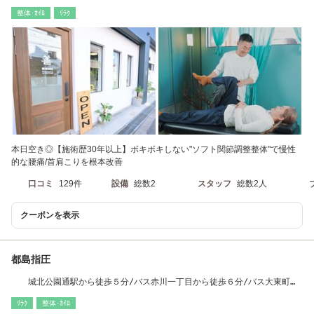
整体･ｶｲﾛ
ﾘﾗｸ
本日空き◎【施術歴30年以上】ボキボキしない"ソフト関節調整整体"で慢性
的な腰痛/首肩こりを根本改善
口コミ
129件
設備
総数2
スタッフ
総数2人
クーポンを表示
都島指圧
城北公園通駅から徒歩５分/バス赤川一丁目から徒歩６分/バス大東町一
丁目から徒歩４分
ﾘﾗｸ
整体･ｶｲﾛ