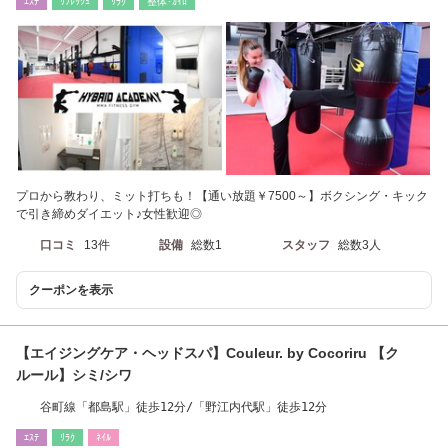
ｴｽﾃ
ﾘﾌﾚｯｼｭ
ﾘﾗｸ
整体･ｶｲﾛ
プロから教わり、ミット打ちも！【通い放題￥7500～】ボクシング・キック
で引き締めダイエット♪女性歓迎◎
口コミ
13件
設備
総数1
スタッフ
総数3人
クーポンを表示
【エイジングケア・ヘッドスパ】Couleur. by Cocoriru 【ク
ルール】シミ/シワ
谷町線「都島駅」徒歩12分/「野江内代駅」徒歩12分
ｴｽﾃ
ﾘﾗｸ
ﾈｲﾙ