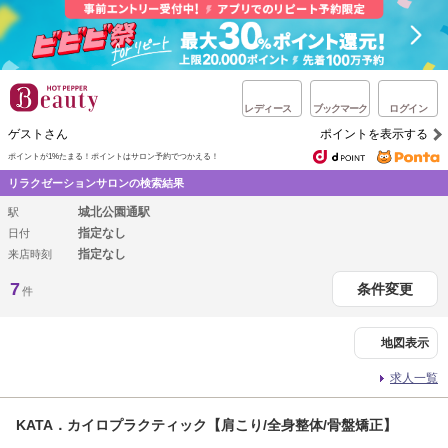
レディース
ブックマーク
ログイン
ゲストさん
ポイントを表示する
ポイントが1%たまる！
ポイントはサロン予約でつかえる！
リラクゼーションサロンの検索結果
城北公園通駅
駅
指定なし
日付
指定なし
来店時刻
7
条件変更
件
地図表示
求人一覧
KATA．カイロプラクティック【肩こり/全身整体/骨盤矯正】