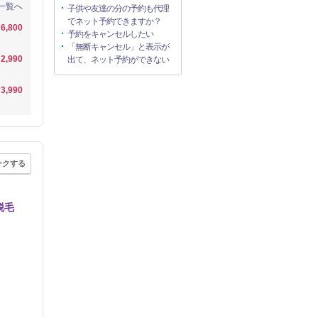
一覧へ
子供や友達の分の予約も代理
でネット予約できますか？
6,800
予約をキャンセルしたい
「無断キャンセル」と表示が
2,990
出て、ネット予約ができない
3,990
ークする
脱毛
り