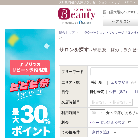
横川駅周辺の人気リラクゼーション・マッサージサロン一覧 
国内最大級のヘアサロ
ヘアサロン
総合トップ
>
リラクゼーション・マッサージサロン検
ン
サロンを探す
～駅検索一覧のリラクゼ
フリーワード
エリア・駅
横川駅
｜
エリア変更
日付未定
｜
今日（8/7）
｜
土
日付
来店時刻
指定なし
〜
指定なし
利用時間
分の空席があるサ
料金
クーポン料金を指定
その他条件
条件を追加