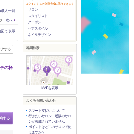
ログインすると会員情報に保存できます
サロン
の求人一覧
スタイリスト
ージ
次へ
クーポン
ヘアスタイル
地図で表示
ネイルデザイン
地図検索
ークする
ステの枠
MAPを表示
よくある問い合わせ
スマート支払いについて
行きたいサロン・近隣のサロ
約する
ンが掲載されていません
ポイントはどこのサロンで使
えますか？