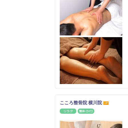
こころ整骨院 横川院
UP
リラク
整体・カイロ