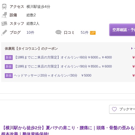
アクセス
横川駅徒歩4分
設備
総数2
スタッフ
総数2人
空席確認・予
ブログ
10件
口コミ
51件
UP
体康苑【タイコウエン】のクーポン
【18時までにご来店の方限定】オイルリンパ60分￥6000→￥4000
￥
新規
【18時までにご来店の方限定】オイルリンパ90分￥8500→￥6000
￥
新規
ヘッドマッサージ20分＋オイルリンパ30分 ￥5000
￥
新規
ブックマ
【横川駅から徒歩2分】夏バテの肩こり・腰痛に｜頭痛・骨盤の歪みも
根本改善｜整体資格保持!