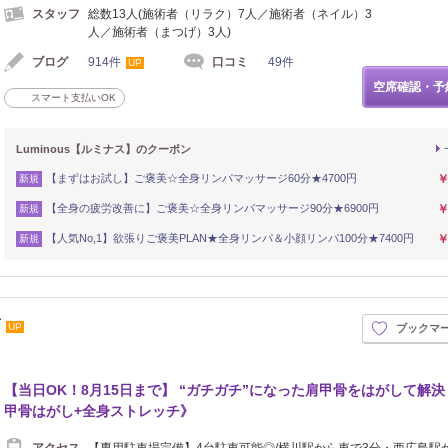
スタッフ
総数13人(施術者（リラク）7人／施術者（ネイル）3
人／施術者（まつげ）3人)
ブログ
914件
口コミ
49件
UP
空席確認・予
スマート支払いOK
Luminous【ルミナス】のクーポン
【まずはお試し】ご褒美☆全身リンパマッサージ60分★4700円
￥
新規
【全身の疲労改善に】ご褒美☆全身リンパマッサージ90分★6900円
￥
新規
【人気No,1】欲張りご褒美PLAN★全身リンパ＆小顔リンパ100分★7400円
￥
新規
店
UP
ブックマ
【当日OK！8月15日まで】 “ガチガチ”になった肩甲骨をはがして解
甲骨はがし+全身ストレッチ》
アクセス
【専用駐車場完備】4台駐車可能◎/横川駅から車で3分・西広島駅