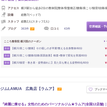
アクセス
横川駅から徒歩2分の整体院[整体/骨盤矯正/腰痛/肩こり/猫背/頭痛/産
設備
総数7(ベッド7)
スタッフ
総数2人(スタッフ2人)
空席確認・予
ブログ
363件
口コミ
43件
UP
こころ整骨院 横川院のクーポン
【横川/肩こり/腰痛】その場しのぎ卒業!整える全身整体/60分
￥
新規
【横川/肩こり/腰痛/頭痛/原因改善】検査+整体で変化を実感/60分
￥
新規
【横川/猫背・巻き肩・姿勢崩れに】見た目も整える姿勢特化/60分
￥
新規
ジムLAMUA 広島店【ラムア】
UP
ブックマ
『綺麗に痩せる』女性のためのパーソナルジム★ラムア(全国12店舗)