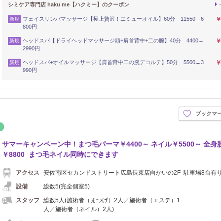
シミケア専門店 haku me【ハクミー】のクーポン
フェイスリンパマッサージ【極上贅沢！エミューオイル】60分 11550→6
￥
新規
800円
ヘッドスパ【ドライヘッドマッサージ頭+肩首背中+二の腕】40分 4400→
￥
新規
2990円
ヘッドスパ+オイルマッサージ【肩首背中二の腕デコルテ】50分 5500→3
￥
新規
990円
ブックマ
リラク
サマーキャンペーン中！まつ毛パーマ￥4400～ ネイル￥5500～ 全身
￥8800 まつ毛ネイル同時にできます
アクセス
安佐南区セカンドストリート広島長束店向かいの2F 駐車場8台有
設備
総数5(完全個室5)
スタッフ
総数5人(施術者（まつげ）2人／施術者（エステ）1
人／施術者（ネイル）2人)