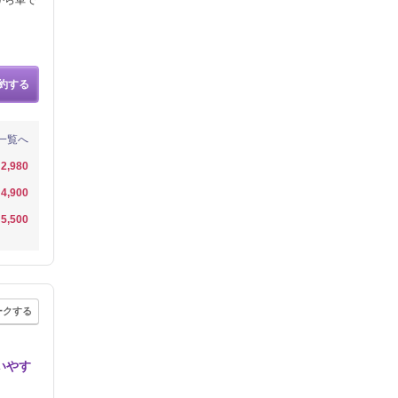
約する
一覧へ
2,980
4,900
5,500
ークする
いやす