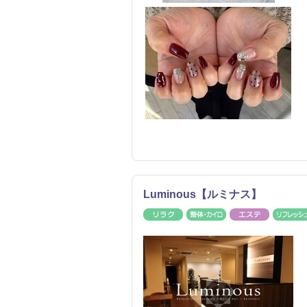
Luminous【ルミナス】
リラク
整体・カイロ
エステ