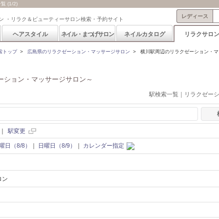
(1/2)
レディース
ン ・リラク＆ビューティーサロン検索・予約サイト
ヘアスタイル
ネイル・まつげサロン
ネイルカタログ
リラクサロ
索トップ
>
広島県のリラクゼーション・マッサージサロン
>
横川駅周辺のリラクゼーション・マ
ーション・マッサージサロン～
駅検索一覧｜リラクゼー
｜
駅変更
曜日（8/8）
｜
日曜日（8/9）
｜
カレンダー指定
ロン