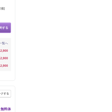
後]
約する
一覧へ
2,900
2,900
2,900
ークする
｜無料体