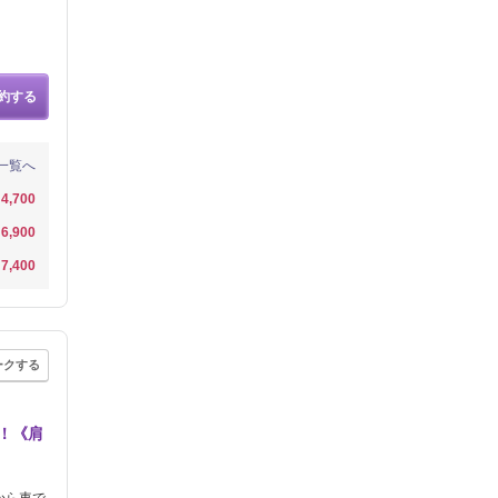
約する
一覧へ
4,700
6,900
7,400
ークする
決！《肩
から車で