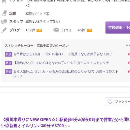
7分
設備
総数3(ベッド3)
スタッフ
総数3人(スタッフ3人)
空席確認・予
ブログ
162件
口コミ
45件
UP
UP
ストレッチヒーロー 広島中広店のクーポン
肩甲骨はがし+全身 《残り5名様》 ※定員になり次第予告なく終了
￥
新規
【諦めないで！キレイはあなたの手の中に】ダイエットストレッチ
￥
新規
女性人気No.1【むくみ・たるみの原因は顔のコリかも!?】お顔＋全身スト
￥
新規
レッチ
ブックマ
《横川本通りにNEW OPEN☆》駅徒歩4分&深夜0時まで営業だから通
い◎新規オイルリンパ60分￥3700～♪