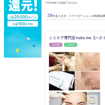
※日付未定では指定できません
26
件あります - リラクゼーションの検索結
シミケア専門店 haku me【ハク
エステ
リラク