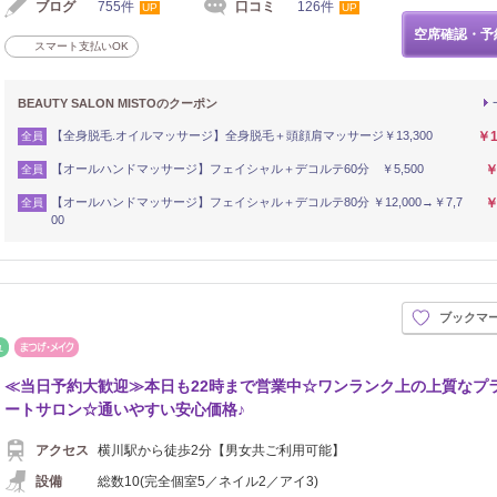
ブログ
755件
口コミ
126件
UP
UP
空席確認・予
スマート支払いOK
BEAUTY SALON MISTOのクーポン
【全身脱毛.オイルマッサージ】全身脱毛＋頭顔肩マッサージ￥13,300
￥1
全員
【オールハンドマッサージ】フェイシャル＋デコルテ60分 ￥5,500
￥
全員
【オールハンドマッサージ】フェイシャル＋デコルテ80分 ￥12,000→￥7,7
￥
全員
00
ブックマ
リフレッシュ
まつげ・メイク
≪当日予約大歓迎≫本日も22時まで営業中☆ワンランク上の上質なプ
ートサロン☆通いやすい安心価格♪
アクセス
横川駅から徒歩2分【男女共ご利用可能】
設備
総数10(完全個室5／ネイル2／アイ3)