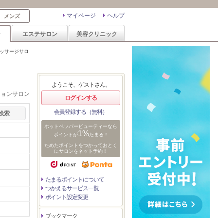
マイページ
ヘルプ
メンズ
ン
エステサロン
美容クリニック
ッサージサロ
ようこそ、ゲストさん。
ションサロン
ログインする
会員登録する（無料）
ホットペッパービューティーなら
1%
ポイントが
たまる！
ためたポイントをつかっておとく
にサロンをネット予約！
たまるポイントについて
つかえるサービス一覧
ポイント設定変更
ブックマーク