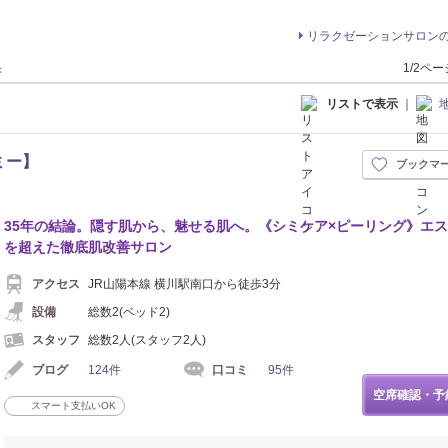
リラクゼーションサロン
果
1/2ペ
リストで表示
｜
ミー】
ブックマ
35年の結論。隠す肌から、魅せる肌へ。《シミケア×ピーリング》エ
を超えた徹底肌改善サロン
アクセス
JR山陽本線 横川駅南口から徒歩3分
設備
総数2(ベッド2)
スタッフ
総数2人(スタッフ2人)
ブログ
124件
口コミ
95件
空席確認・予
スマート支払いOK