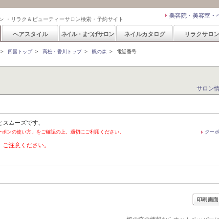
美容院・美容室・
ン ・リラク＆ビューティーサロン検索・予約サイト
ヘアスタイル
ネイル・まつげサロン
ネイルカタログ
リラクサロ
>
四国トップ
>
高松・香川トップ
>
楓の森
>
電話番号
サロン
とスムーズです。
ーポンの使い方」をご確認の上、適切にご利用ください。
クー
。ご注意ください。