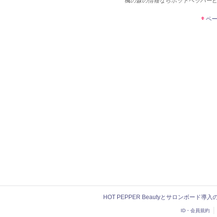
楓の森の情報ならホットペッパー
ペ
HOT PEPPER Beautyとサロンボード導
ID・会員規約