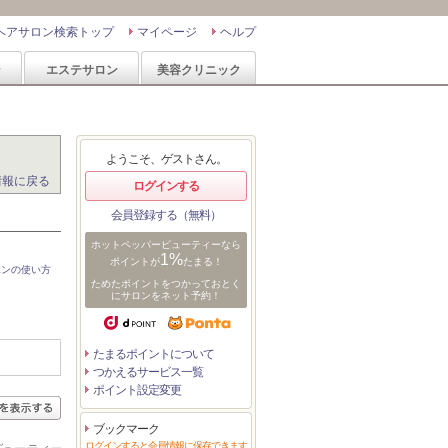
ヘアサロン検索トップ
マイページ
ヘルプ
ン
エステサロン
美容クリニック
ようこそ、ゲストさん。
情報に戻る
ログインする
会員登録する（無料）
ホットペッパービューティーなら
1%
ポイントが
たまる！
ポンの使い方
ためたポイントをつかっておとく
にサロンをネット予約！
たまるポイントについて
つかえるサービス一覧
ポイント設定変更
ブックマーク
ログインすると会員情報に保存できます