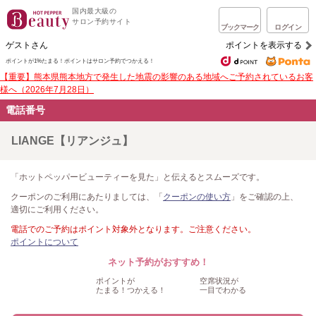
国内最大級の
サロン予約サイト
ブックマーク
ログイン
ゲストさん
ポイントを表示する
ポイントが1%たまる！
ポイントはサロン予約でつかえる！
【重要】熊本県熊本地方で発生した地震の影響のある地域へご予約されているお客
様へ（2026年7月28日）
電話番号
LIANGE【リアンジュ】
「ホットペッパービューティーを見た」と伝えるとスムーズです。
クーポンのご利用にあたりましては、「
クーポンの使い方
」をご確認の上、
適切にご利用ください。
電話でのご予約はポイント対象外となります。ご注意ください。
ポイントについて
ネット予約がおすすめ！
ポイントが
空席状況が
たまる！つかえる！
一目でわかる