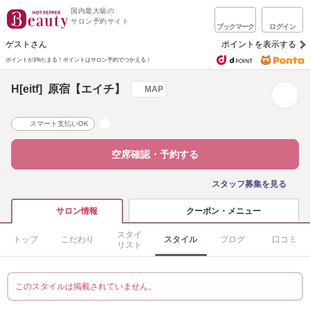
国内最大級の
サロン予約サイト
ブックマーク
ログイン
ゲストさん
ポイントを表示する
ポイントが1%たまる！
ポイントはサロン予約でつかえる！
H[eitf] 原宿【エイチ】
MAP
スマート支払いOK
空席確認・予約する
スタッフ募集を見る
クーポン・メニュー
サロン情報
スタイ
トップ
こだわり
スタイル
ブログ
口コミ
リスト
このスタイルは掲載されていません。