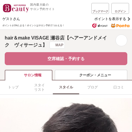
国内最大級の
サロン予約サイト
ブックマーク
ログイン
ゲストさん
ポイントを表示する
ポイントが1%たまる！
ポイントはサロン予約でつかえる！
hair＆make VISAGE 瀬谷店【ヘアーアンドメイ
ク ヴィサージュ】
MAP
空席確認・予約する
クーポン・メニュー
サロン情報
スタイ
トップ
スタイル
ブログ
口コミ
リスト