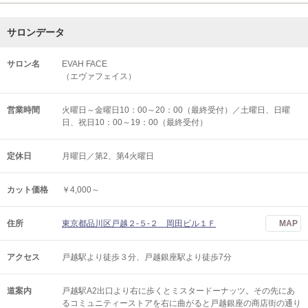
サロンデータ
サロン名
EVAH FACE
（エヴァフェイス）
営業時間
火曜日～金曜日10：00～20：00（最終受付）／土曜日、日曜
日、祝日10：00～19：00（最終受付）
定休日
月曜日／第2、第4火曜日
カット価格
￥4,000～
住所
東京都品川区戸越２‐５-２ 岡田ビル１Ｆ
MAP
アクセス
戸越駅より徒歩３分、戸越銀座駅より徒歩7分
道案内
戸越駅A2出口より右に歩くとミスタードーナッツ。その先にあ
るコミュニティーストアを右に曲がると戸越銀座の商店街の通り