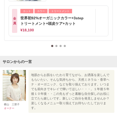
カット
カラー
トリートメント
世界初92%オーガニックカラー+3step
全
員
トリートメント+頭皮ケア+カット
¥18,100
サロンからの一言
地肌からお肌をいたわり育てながら、お洒落を楽しんで
もらいたい。そんな気持ちから、天然ミネラル・香草ヘ
ナ・オーガニック、などを取り揃えております。いつま
でも前向きでキレイで輝いてほしい・・・。１年後５年
後１０年後・・この先もずっと素敵な自分探しのお役に
立てたら嬉しいです。新しいご自分を発見しませんか？
楽しくなるメニュー取り揃えてお待ちいたしておりま
横山 三那子
す。
オーナー