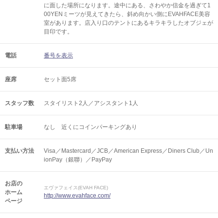
に面した場所になります。途中にある、さわやか信金を過ぎて1
00YENミーツが見えてきたら、斜め向かい側にEVAHFACE美容
室があります。店入り口のテントにあるキラキラしたオブジェが
目印です。
電話
番号を表示
座席
セット面5席
スタッフ数
スタイリスト2人／アシスタント1人
駐車場
なし 近くにコインパーキングあり
支払い方法
Visa／Mastercard／JCB／American Express／Diners Club／Un
ionPay（銀聯）／PayPay
お店の
エヴァフェイス(EVAH FACE)
ホーム
http://www.evahface.com/
ページ