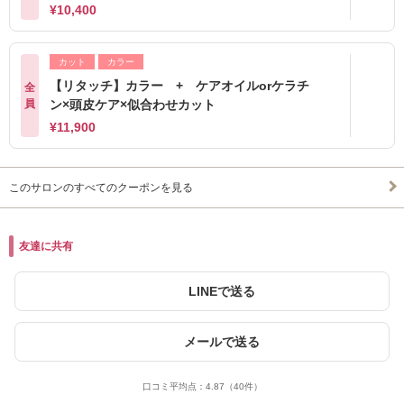
¥10,400
カット
カラー
【リタッチ】カラー + ケアオイルorケラチ
全
員
ン×頭皮ケア×似合わせカット
¥11,900
このサロンのすべてのクーポンを見る
友達に共有
LINEで送る
メールで送る
口コミ平均点：
4.87
（40件）