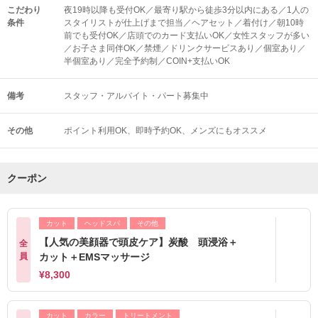
こだわり
夜19時以降も受付OK／最寄り駅から徒歩3分以内にある／1人の
条件
スタイリストが仕上げまで担当／ヘアセット／着付け／朝10時
前でも受付OK／店頭でのカード支払いOK／女性スタッフが多い
／お子さま同伴OK／禁煙／ドリンクサービスあり／個室あり／
半個室あり／完全予約制／COIN+支払いOK
備考
スタッフ・アルバイト・パート募集中
その他
ポイント利用OK
即時予約OK
メンズにもオススメ
クーポン
カット
ヘッドスパ
その他
【人気の美顔器で頭皮ケア】炭酸 頭浸浴＋
全
員
カット＋EMSマッサージ
¥8,300
カット
カラー
トリートメント