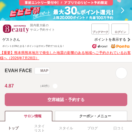
国内最大級の
サロン予約サイト
ブックマーク
ログイン
ゲストさん
ポイントを表示する
ポイントが1%たまる！
ポイントはサロン予約でつかえる！
【重要】熊本県熊本地方で発生した地震の影響のある地域へご予約されているお客
様へ（2026年7月28日）
EVAH FACE
MAP
4.87
（40件）
空席確認・予約する
クーポン・メニュー
サロン情報
スタイ
トップ
スタイル
ブログ
口コミ
リスト