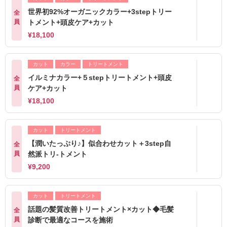
世界初92%オーガニックカラー+3stepトリー
全
員
トメント+頭皮ケア+カット
¥18,100
カット
カラー
トリートメント
イルミナカラー+５stepトリートメント+頭皮
全
員
ケア+カット
¥18,100
カット
トリートメント
【潤いたっぷり♪】似合わせカット＋3step自
全
員
然派トリ-トメント
¥9,200
カット
トリートメント
話題の髪質改善トリートメント×カット◆毛髪
全
員
診断で最適なコースを施術