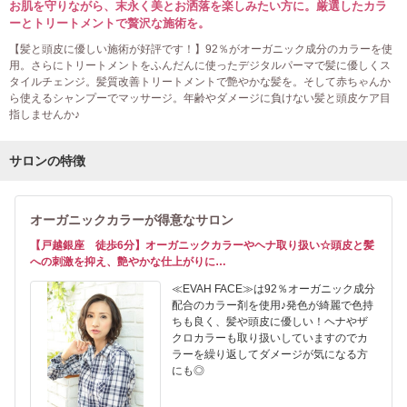
お肌を守りながら、末永く美とお洒落を楽しみたい方に。厳選したカラ
ーとトリートメントで贅沢な施術を。
【髪と頭皮に優しい施術が好評です！】92％がオーガニック成分のカラーを使
用。さらにトリートメントをふんだんに使ったデジタルパーマで髪に優しくス
タイルチェンジ。髪質改善トリートメントで艶やかな髪を。そして赤ちゃんか
ら使えるシャンプーでマッサージ。年齢やダメージに負けない髪と頭皮ケア目
指しませんか♪
サロンの特徴
オーガニックカラーが得意なサロン
【戸越銀座 徒歩6分】オーガニックカラーやヘナ取り扱い☆頭皮と髪
への刺激を抑え、艶やかな仕上がりに…
≪EVAH FACE≫は92％オーガニック成分
配合のカラー剤を使用♪発色が綺麗で色持
ちも良く、髪や頭皮に優しい！ヘナやザ
クロカラーも取り扱いしていますのでカ
ラーを繰り返してダメージが気になる方
にも◎