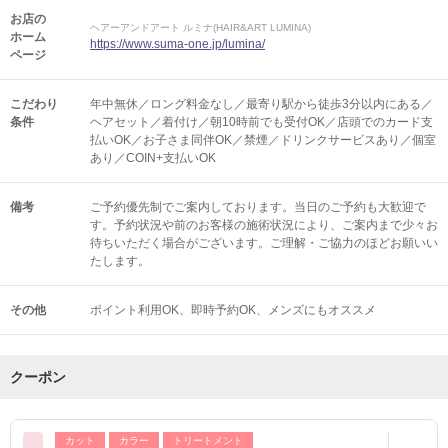
お店の
ヘアーアンドアート ルミナ(HAIR&ART LUMINA)
ホーム
https://www.suma-one.jp/lumina/
ページ
こだわり
年中無休／ロング料金なし／最寄り駅から徒歩3分以内にある／
条件
ヘアセット／着付け／朝10時前でも受付OK／店頭でのカード支
払いOK／お子さま同伴OK／禁煙／ドリンクサービスあり／個室
あり／COIN+支払いOK
備考
ご予約優先制でご案内しております。当日のご予約も大歓迎で
す。予約状況や前のお客様の施術状況により、ご案内まで少々お
待ちいただく場合がございます。ご理解・ご協力のほどお願いい
たします。
その他
ポイント利用OK
即時予約OK
メンズにもオススメ
クーポン
カット
カラー
トリートメント