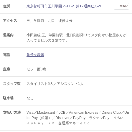
住所
東京都町田市玉川学園２-11-21第17通商ビル2F
MAP
アクセス
玉川学園前 北口 徒歩１分
道案内
小田急線 玉川学園前駅 北口階段降りてスグ向かい松屋さんが
入ってるビルの２階です。
電話
番号を表示
座席
セット面8席
スタッフ数
スタイリスト5人／アシスタント1人
駐車場
なし
支払い方法
Visa／Mastercard／JCB／American Express／Diners Club／Un
ionPay（銀聯）／Discover／PayPay ラクテンPay ｄ払い
ａｕＰａｙ ｉＤ 交通系マネーｅｔｃ．．．