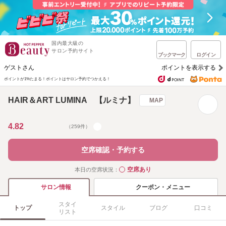
国内最大級の
サロン予約サイト
ブックマーク
ログイン
ゲストさん
ポイントを表示する
ポイントが1%たまる！
ポイントはサロン予約でつかえる！
HAIR＆ART LUMINA 【ルミナ】
MAP
4.82
（259件）
空席確認・予約する
空席あり
本日の空席状況：
◯
クーポン・メニュー
サロン情報
スタイ
トップ
スタイル
ブログ
口コミ
リスト