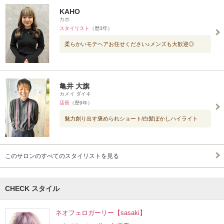
KAHO
カホ
スタイリスト
（歴3年）
柔らかいモテヘアお任せください♪メンズも大歓迎◎
亀井 大旗
カメイ ダイキ
店長
（歴9年）
魅力創り出す褒められショート/白髪ぼかしハイライト
このサロンのすべてのスタイリストを見る
CHECK スタイル
ネオフェロガーリー【sasaki】