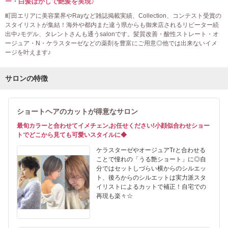
ー・白髪ぼかしで艶髪を実現♪
町田エリアに美容業界やRayなど雑誌掲載実績、Collection、コンテスト受賞の
スタイリストが集結！海外や都内また違う県からも御来店されるリピーター続
出中♪モデル、タレントさんも通うsalonです。髪質改善・酸性ストレート・オ
ージュア・N・ケラスターゼなどの薬剤を豊富にご用意◎他では出来ないイメ
ージを叶えます♪
サロンの特徴
ショートヘアのカットが得意なサロン
最旬カラーと合わせてイメチェン,お任せください!小顔似合わせショー
トでどこから見ても可愛いスタイルに◆
ケラスターゼやオージュアTrと合わせる
ことで憧れの「うる艶ショート」に◎自
分ではセットしづらい横からのシルエッ
ト、後ろからのシルエットは実力派スタ
イリストによるカットで補正！自宅での
再現も楽々☆