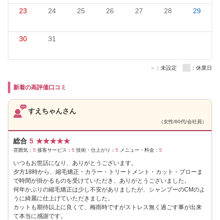
23
24
25
26
27
28
29
30
31
－：未設定
：休業日
新着の高評価口コミ
すえちゃんさん
（女性/60代/会社員）
総合
5
★
★
★
★
★
雰囲気：
5
接客サービス：
5
技術・仕上がり：
5
メニュー・料金：
5
いつもお世話になり、ありがとうございます。
夕方18時から、縮毛矯正・カラー・トリートメント・カット・ブローま
で時間が掛かるものを受けていただき、ありがとうございました。
何年かぶりの縮毛矯正は少し不安がありましたが、シャンプーのCMのよ
うに綺麗に仕上げていただきました。
カットも期待以上に良くて、梅雨時ですがストレス無く過ごす事が出来
て本当に感謝です。