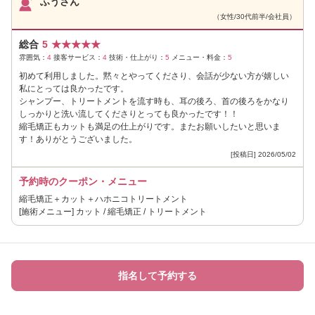
ふうさん
（女性/30代前半/会社員）
総合
5
★
★
★
★
★
雰囲気：
4
接客サービス：
4
技術・仕上がり：
5
メニュー・料金：
5
初めて利用しました。黙々とやってくださり、会話が少ない方が嬉しい
私にとっては良かったです。
シャンプー、トリートメントを流す時も、耳の後ろ、首の後ろをかなり
しっかりと洗い流してくださりとっても良かったです！！
縮毛矯正もカットも満足の仕上がりです。またお願いしたいと思いま
す！ありがとうございました。
[投稿日] 2026/05/02
予約時のクーポン・メニュー
縮毛矯正＋カット＋ハホニコトリートメント
[施術メニュー] カット / 縮毛矯正 / トリートメント
指名して予約する