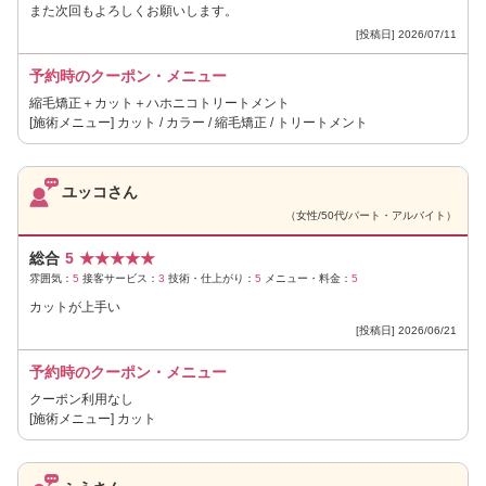
また次回もよろしくお願いします。
[投稿日] 2026/07/11
予約時のクーポン・メニュー
縮毛矯正＋カット＋ハホニコトリートメント
[施術メニュー] カット / カラー / 縮毛矯正 / トリートメント
ユッコさん
（女性/50代/パート・アルバイト）
総合
5
★
★
★
★
★
雰囲気：
5
接客サービス：
3
技術・仕上がり：
5
メニュー・料金：
5
カットが上手い
[投稿日] 2026/06/21
予約時のクーポン・メニュー
クーポン利用なし
[施術メニュー] カット