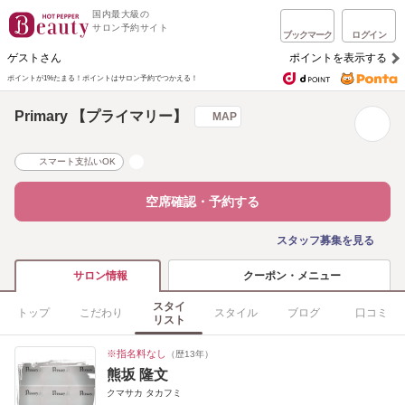
国内最大級の
サロン予約サイト
ブックマーク
ログイン
ゲストさん
ポイントを表示する
ポイントが1%たまる！
ポイントはサロン予約でつかえる！
Primary 【プライマリー】
MAP
スマート支払いOK
空席確認・予約する
スタッフ募集を見る
クーポン・メニュー
サロン情報
スタイ
トップ
こだわり
スタイル
ブログ
口コミ
リスト
※指名料なし
（歴13年）
熊坂 隆文
クマサカ タカフミ