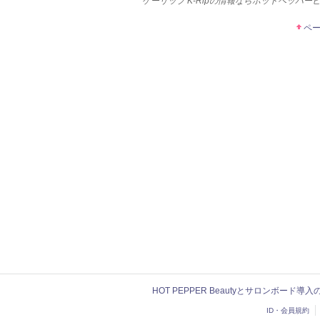
ケーリップ K-Ripの情報ならホットペッパー
ペ
HOT PEPPER Beautyとサロンボード導
ID・会員規約