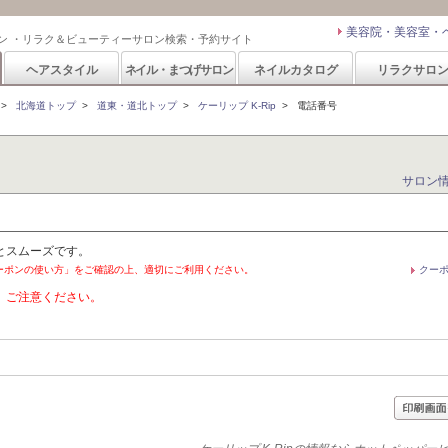
美容院・美容室・
ン ・リラク＆ビューティーサロン検索・予約サイト
ヘアスタイル
ネイル・まつげサロン
ネイルカタログ
リラクサロ
>
北海道トップ
>
道東・道北トップ
>
ケーリップ K-Rip
>
電話番号
サロン
とスムーズです。
ーポンの使い方」をご確認の上、適切にご利用ください。
クー
。ご注意ください。