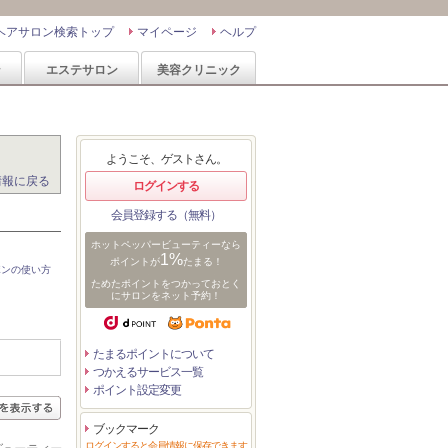
ヘアサロン検索トップ
マイページ
ヘルプ
ン
エステサロン
美容クリニック
ようこそ、ゲストさん。
情報に戻る
ログインする
会員登録する（無料）
ホットペッパービューティーなら
1%
ポイントが
たまる！
ポンの使い方
ためたポイントをつかっておとく
にサロンをネット予約！
たまるポイントについて
つかえるサービス一覧
ポイント設定変更
ブックマーク
ログインすると会員情報に保存できます