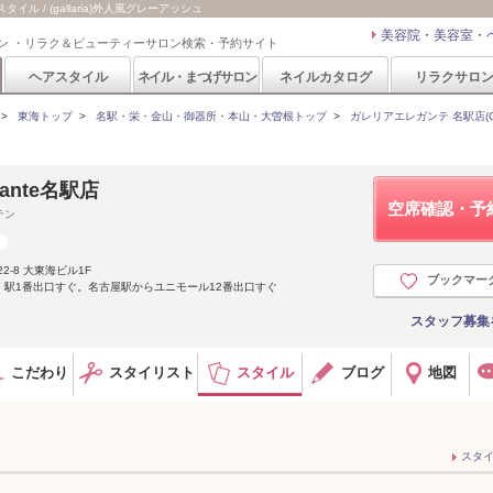
タイル / (gallaria)外人風グレーアッシュ
美容院・美容室・
ン ・リラク＆ビューティーサロン検索・予約サイト
ヘアスタイル
ネイル・まつげサロン
ネイルカタログ
リラクサロ
>
東海トップ
>
名駅・栄・金山・御器所・本山・大曽根トップ
>
ガレリアエレガンテ 名駅店(GALL
gante名駅店
空席確認・予
テン
-8 大東海ビル1F
ブックマー
駅1番出口すぐ。名古屋駅からユニモール12番出口すぐ
スタッフ募集
こだわり
スタイリスト
スタイル
ブログ
地図
スタ