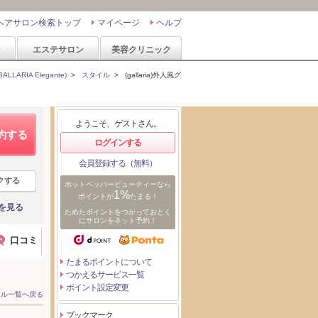
ヘアサロン検索トップ
マイページ
ヘルプ
ン
エステサロン
美容クリニック
ARIA Elegante)
>
スタイル
>
(gallaria)外人風グ
ようこそ、ゲストさん。
約する
ログインする
会員登録する（無料）
クする
ホットペッパービューティーなら
1%
ポイントが
たまる！
を見る
ためたポイントをつかっておとく
にサロンをネット予約！
口コミ
たまるポイントについて
つかえるサービス一覧
ポイント設定変更
イル一覧へ戻る
ブックマーク