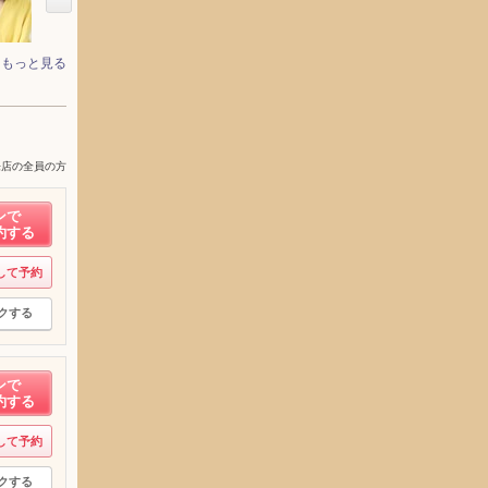
もっと見る
来店の全員の方
ンで
約する
して予約
クする
ンで
約する
して予約
クする