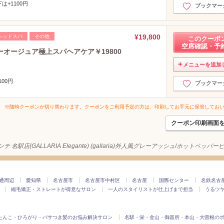
+1100円
ブックマー
¥19,800
ヘッドスパ
その他
このクーポ
空席確認・予
ラーオージュア極上スパヘアケア￥19800
メニューを追加
100円
ブックマー
※随時クーポンが切り替わります。クーポンをご利用予定の方は、印刷してお手元に保管してお
クーポン印刷画面
 名駅店(GALLARIA Elegante) (gallaria)外人風グレーアッシュ/ホットペッパ
通周辺
愛知県
名古屋市
名古屋市中村区
名古屋
国際センター
名鉄名古
縮毛矯正・ストレートが得意なサロン
一人のスタイリストが仕上げまで担当
うるツ
たんこ・ひろがり・パサつき髪のお悩み解決サロン
名駅・栄・金山・御器所・本山・大曽根の