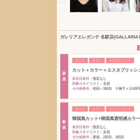
ガレリアエレガンテ 名駅店(GALLARIA E
カット
カラー
トリートメント
カット＋カラー＋エスタブリッシュ
新
来店日条件：
指定なし
規
対象スタイリスト：
全員
その他条件：
初回～3回目 ※胸下＋1100円
カット
カラー
トリートメント
韓国風カット+韓国風透明感カラ
新
来店日条件：
指定なし
規
対象スタイリスト：
全員
その他条件：
新規、2回目、3回目