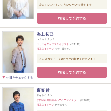
常にトレンドを♪“こうなりたい”を叶えます！
指名して予約する
海上 拓巳
ウナカミ タクミ
クリエイティブスタイリスト
（歴11年）
得意なイメージ
モテ・愛され
メンズカット、３Dカラーお任せください！！
指名して予約する
休日をチェックする
齋藤 哲
サイトウ テツ
訪問福祉美容師＆ヘアケアマイスター
（歴16年）
得意なイメージ
ナチュラル