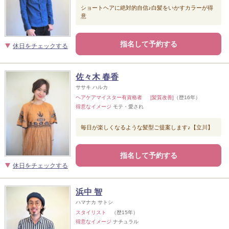
ショートヘアに絶対的自信♪白髪をいかすカラーが得
意
指名して予約する
休日をチェックする
佐々木 春香
ササキ ハルカ
ヘアケアマイスター有資格者 [髪質改善]
（歴16年）
得意なイメージ
モテ・愛され
毎日が楽しくなるような髪型ご提案します♪【立川】
指名して予約する
休日をチェックする
浜中 智
ハマナカ サトシ
スタイリスト
（歴15年）
得意なイメージ
ナチュラル