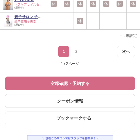
休
休
休
休
休
休
休
ヘアケアマイスター…
(歴16年)
親子サロン チャク…
休
親子専用美容室 指…
(歴10年)
－
: 未設定
1
2
次へ
1 / 2ページ
空席確認・予約する
クーポン情報
ブックマークする