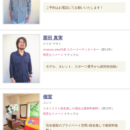
ご予約はお電話にてお願いいたします！
栗田 真実
クリタ マサミ
chakura arka代表 カラーコーディネーター
（歴13年）
得意なイメージ
ナチュラル
モデル、タレント、スポーツ選手から絶対的信頼♪
個室
コシツ
スタイリスト指名無しの場合は個室料無料♪
（歴15年）
得意なイメージ
ナチュラル
完全個室のプライベート空間♪指名無しで個室料無
料！