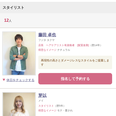
スタイリスト
12
人
藤田 卓也
フジタ タクヤ
店長 ヘアケアリスト有資格者 [髪質改善]
（歴14年）
得意なイメージ
ナチュラル
再現性の高さとダメージレスなスタイルをご提案しま
す
指名して予約する
休日をチェックする
芽以
メイ
スタイリスト
（歴5年）
得意なイメージ
モテ・愛され