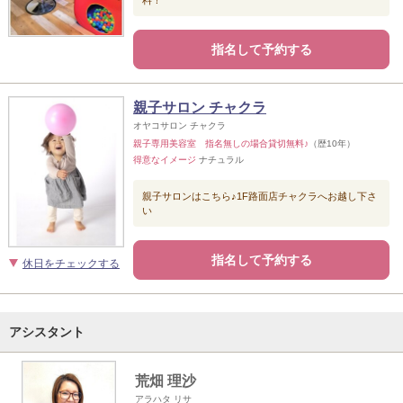
指名して予約する
親子サロン チャクラ
オヤコサロン チャクラ
親子専用美容室 指名無しの場合貸切無料♪
（歴10年）
得意なイメージ
ナチュラル
親子サロンはこちら♪1F路面店チャクラへお越し下さ
い
指名して予約する
休日をチェックする
アシスタント
荒畑 理沙
アラハタ リサ