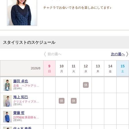
チャクラでお会いできるのを楽しみにしてます♪
スタイリストのスケジュール
前の週へ
次の週へ
9
10
11
12
13
14
15
2026
/
8
日
月
火
水
木
金
土
藤田 卓也
休
店長 ヘアケアリス…
(歴14年)
海上 拓巳
休
休
クリエイティブスタ…
(歴11年)
齋藤 哲
訪問福祉美容師＆ヘ…
(歴16年)
佐々木 春香