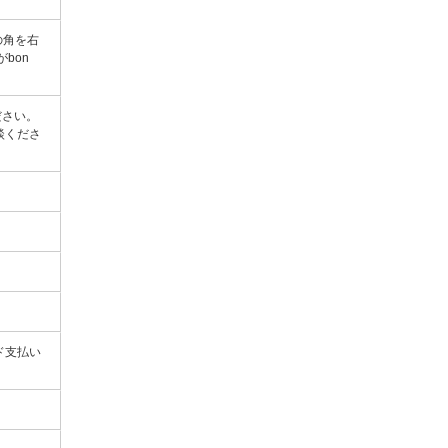
の角を右
bon
ください。
相談くださ
ド支払い