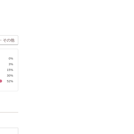
・その他
0%
3%
15%
30%
52%