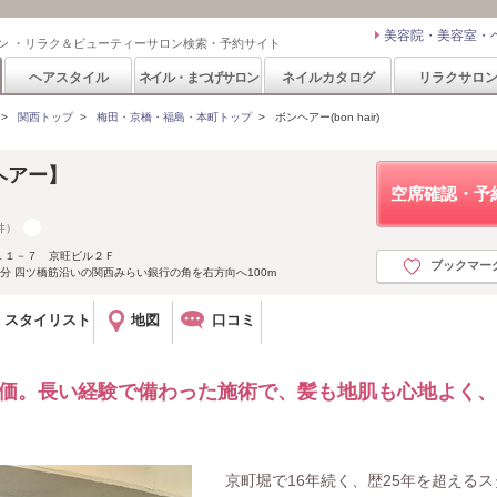
美容院・美容室・
ン ・リラク＆ビューティーサロン検索・予約サイト
ヘアスタイル
ネイル・まつげサロン
ネイルカタログ
リラクサロ
>
関西トップ
>
梅田・京橋・福島・本町トップ
>
ボンヘアー(bon hair)
ンヘアー】
空席確認・予
件）
１１－７ 京旺ビル２Ｆ
ブックマー
分 四ツ橋筋沿いの関西みらい銀行の角を右方向へ100m
スタイリスト
地図
口コミ
評価。長い経験で備わった施術で、髪も地肌も心地よく
京町堀で16年続く、歴25年を超えるス