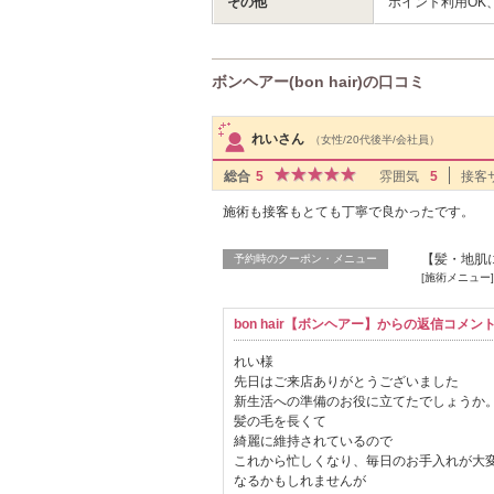
その他
ポイント利用OK
ボンヘアー(bon hair)の口コミ
サロンPick Up
れいさん
（女性/20代後半/会社員）
総合
5
雰囲気
5
接客
施術も接客もとても丁寧で良かったです。
【髪・地肌に
予約時のクーポン・メニュー
[施術メニュー
bon hair【ボンヘアー】からの返信コメン
れい様
先日はご来店ありがとうございました
新生活への準備のお役に立てたでしょうか
髪の毛を長くて
綺麗に維持されているので
これから忙しくなり、毎日のお手入れが大
なるかもしれませんが