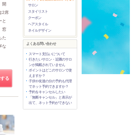
。開
サロン
スタイリスト
は2席
クーポン
ーと
ヘアスタイル
、窓
ネイルデザイン
もた
よくある問い合わせ
寧な
スマート支払いについて
行きたいサロン・近隣のサロ
ンが掲載されていません
ポイントはどこのサロンで使
えますか？
約する
子供や友達の分の予約も代理
でネット予約できますか？
予約をキャンセルしたい
「無断キャンセル」と表示が
出て、ネット予約ができない