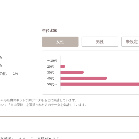
年代比率
女性
男性
未設定
%
〜10代
%
20代
30代
の他
1
%
40代
50代〜
Beauty経由のネット予約データをもとに集計しています。
ない」「自由記載」を選択された方のデータを集計しています。
区京町堀１－１１－７ 京旺ビル２Ｆ