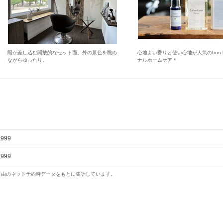
陽が差し込む開放的なセット面。外の景色を眺め
心地よい香りと使い心地が人気のbon h
ながらゆったり。
ナルホームケア＊
,999
,999
uty経由のネット予約時データをもとに集計しています。