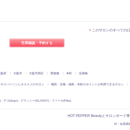
このサロンのすべての
空席確認・予約する
大阪府
大阪市
大阪市西区
肥後橋
本町
淀屋橋
ジネスパーソンにオススメのサロン
梅田・京橋・福島・本町のポイントが利用できるサロン
)
|
デゴ(dego)
|
グラッシー(GLASSY)
|
フィーカ(Fiika)
HOT PEPPER Beautyとサロンボー
ID・会員規