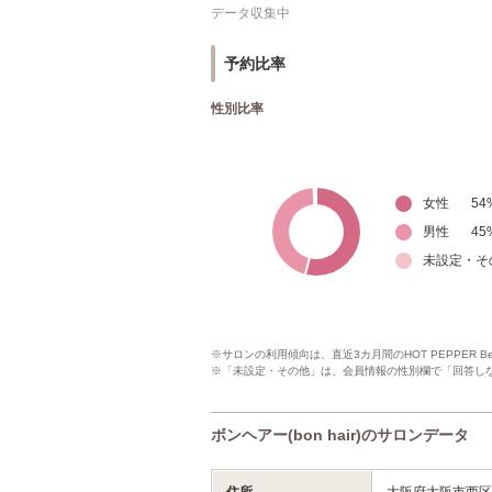
データ収集中
予約比率
性別比率
女性
54
男性
45
未設定・そ
※サロンの利用傾向は、直近3カ月間のHOT PEPPER 
※「未設定・その他」は、会員情報の性別欄で「回答し
ボンヘアー(bon hair)のサロンデータ
住所
大阪府大阪市西