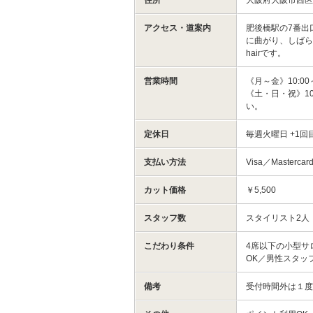
アクセス・道案内
肥後橋駅の7番出
に曲がり、しばら
hairです。
営業時間
《月～金》10:00
《土・日・祝》10:
い。
定休日
毎週火曜日 +1回
支払い方法
Visa／Maste
カット価格
￥5,500
スタッフ数
スタイリスト2人
こだわり条件
4席以下の小型サ
OK／男性スタッ
備考
受付時間外は１