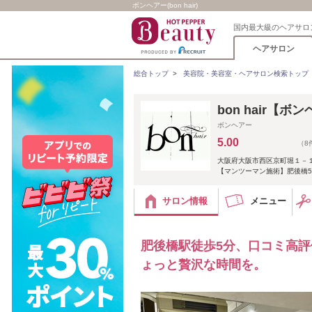
ボンヘアー(bon hair)
国内最大級のヘアサロ
ヘアサロン
総合トップ
>
美容院・美容室・ヘアサロン検索トップ
bon hair【ボ
ボンヘアー
5.00
（8
大阪府大阪市西区京町堀１－
【マンツーマン施術】肥後橋5
サロン情報
メニュー
肥後橋駅徒歩5分、口コミ高
ょっと贅沢な時間を。