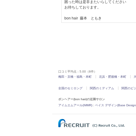
困った時は是非またいらしてください
お待ちしております。
bon hair 藤本 ともき
口コミ平均点：
5.00
（8件）
梅田・京橋・福島・本町
北浜・肥後橋・本町
全国のセミロング
関西のミディアム
関西のビ
ボンヘアー(bon hair)の近隣サロン
アイムエムアール(IMMR)
|
ベイス デザイン(Base Design