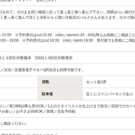
口を出て、そのまま四ツ橋筋に沿って真っ直ぐ南へ進んで下さい。関西みらい銀行
く真っ直ぐ進んで頂くと京旺ビル１階に洋食店のパルクさんがあります。その２階が
～21:00 ※予約受付はcut 20:30、color／permの 20：00以降もお気軽にご相談
00～19:00 ※予約受付はcut 18:30、color／perm 18:00 受付後でも気軽にご
目と３回目月曜/藤本 2回目と4回目月曜/奥田
rcard／JCB／交通系電子マネーQR決済も利用可能です。
席数
セット面2席
駐車場
近くにコインパーキングあり
ロン／夜19時以降も受付OK／1人のスタイリストが仕上げまで担当／店頭でのカー
フが多い／お子さま同伴OK／禁煙／完全予約制
度ご相談ください。