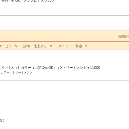
、即時予約OK、メンズにもオススメ
[投稿日] 
サービス
5
技術・仕上がり
5
メニュー・料金
5
やさしい♪】カラー（白髪染めOK）＋Xトリートメント￥11000
] カラー、トリートメント
ト
。
変に