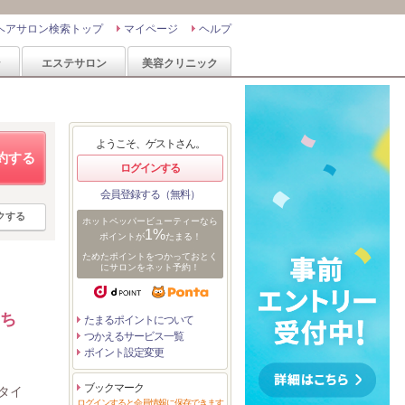
ヘアサロン検索トップ
マイページ
ヘルプ
ン
エステサロン
美容クリニック
ようこそ、ゲストさん。
約する
ログインする
会員登録する（無料）
クする
ホットペッパービューティーなら
1%
ポイントが
たまる！
ためたポイントをつかっておとく
にサロンをネット予約！
、ち
たまるポイントについて
つかえるサービス一覧
ポイント設定変更
ブックマーク
タイ
ログインすると会員情報に保存できます