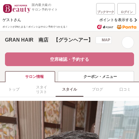
国内最大級の
サロン予約サイト
ブックマーク
ログイン
ゲストさん
ポイントを表示する
ポイントが1%たまる！
ポイントはサロン予約でつかえる！
GRAN HAIR 南店 【グランヘアー】
MAP
空席確認・予約する
クーポン・メニュー
サロン情報
スタイ
トップ
スタイル
ブログ
口コミ
リスト