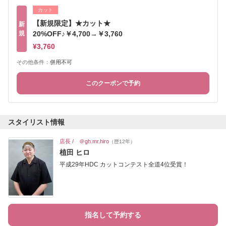
カット
【新規限定】★カット★
新
規
20%OFF♪￥4,700→￥3,760
¥3,760
その他条件：
併用不可
このクーポンで予約
スタイリスト情報
店長 / ＠gh.mr.hiro
（歴12年）
植田 ヒロ
平成29年HDC カットコンテスト全道4位受賞！
指名して予約する