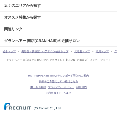
近くのエリアから探す
オススメ特集から探す
関連リンク
グランヘアー 南店(GRAN HAIR)の近隣サロン
総合トップ
美容院・美容室・ヘアサロン検索トップ
北海道トップ
旭川トップ
グ
グランヘアー 南店(GRAN HAIR)のヘアスタイル / 【GRAN HAIR南店】メンズ・フェード
HOT PEPPER Beautyとサロンボード導入のご案内
掲載をご希望のサロン様はこちら
ID・会員規約
プライバシーポリシー
利用規約
ご利用ガイド
ヘルプ