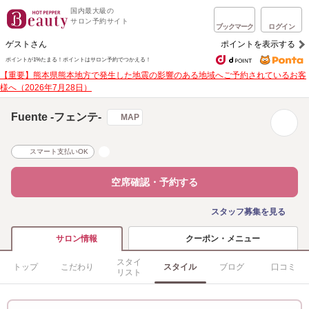
国内最大級の
サロン予約サイト
ブックマーク
ログイン
ゲストさん
ポイントを表示する
ポイントが1%たまる！
ポイントはサロン予約でつかえる！
【重要】熊本県熊本地方で発生した地震の影響のある地域へご予約されているお客
様へ（2026年7月28日）
Fuente -フェンテ-
MAP
スマート支払いOK
空席確認・予約する
スタッフ募集を見る
クーポン・メニュー
サロン情報
スタイ
トップ
こだわり
スタイル
ブログ
口コミ
リスト