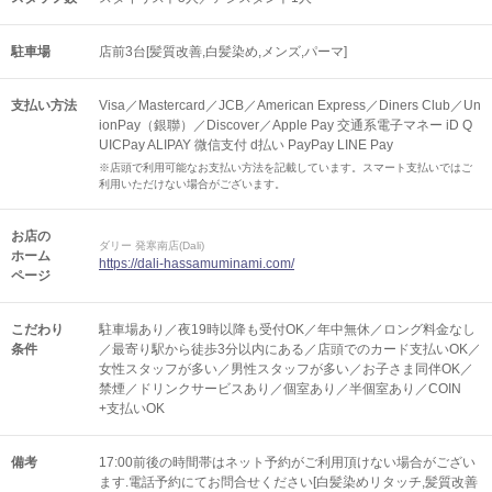
駐車場
店前3台[髪質改善,白髪染め,メンズ,パーマ]
支払い方法
Visa／Mastercard／JCB／American Express／Diners Club／Un
ionPay（銀聯）／Discover／Apple Pay 交通系電子マネー iD Q
UICPay ALIPAY 微信支付 d払い PayPay LINE Pay
※店頭で利用可能なお支払い方法を記載しています。スマート支払いではご
利用いただけない場合がございます。
お店の
ダリー 発寒南店(Dali)
ホーム
https://dali-hassamuminami.com/
ページ
こだわり
駐車場あり／夜19時以降も受付OK／年中無休／ロング料金なし
条件
／最寄り駅から徒歩3分以内にある／店頭でのカード支払いOK／
女性スタッフが多い／男性スタッフが多い／お子さま同伴OK／
禁煙／ドリンクサービスあり／個室あり／半個室あり／COIN
+支払いOK
備考
17:00前後の時間帯はネット予約がご利用頂けない場合がござい
ます.電話予約にてお問合せください[白髪染めリタッチ,髪質改善