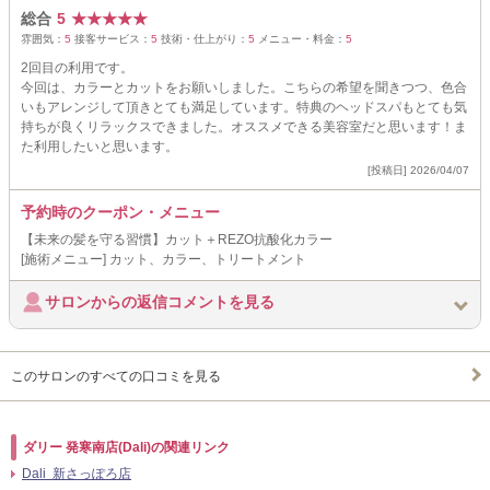
総合
5
★
★
★
★
★
雰囲気：
5
接客サービス：
5
技術・仕上がり：
5
メニュー・料金：
5
2回目の利用です。
今回は、カラーとカットをお願いしました。こちらの希望を聞きつつ、色合
いもアレンジして頂きとても満足しています。特典のヘッドスパもとても気
持ちが良くリラックスできました。オススメできる美容室だと思います！ま
た利用したいと思います。
[投稿日] 2026/04/07
予約時のクーポン・メニュー
【未来の髪を守る習慣】カット＋REZO抗酸化カラー
[施術メニュー] カット、カラー、トリートメント
サロンからの返信コメントを見る
このサロンのすべての口コミを見る
ダリー 発寒南店(Dali)の関連リンク
Dali 新さっぽろ店