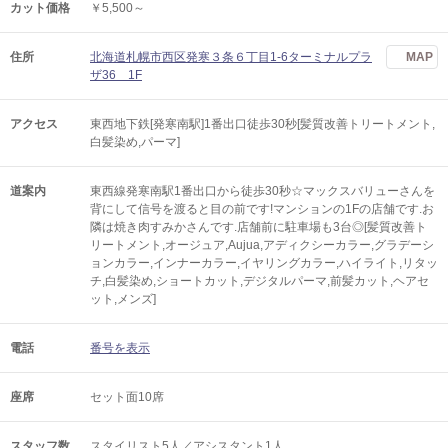
カット価格
￥5,500～
住所
北海道札幌市西区発寒３条６丁目1-6ターミナルプラ
MAP
ザ36 1F
アクセス
東西地下鉄[発寒南駅]1番出口徒歩30秒[髪質改善トリートメント,
白髪染め,パーマ]
道案内
東西線発寒南駅1番出口から徒歩30秒☆マックスバリューさんを
背にして信号を渡ると目の前です!マンションの1Fの店舗です.お
隣は焼き肉すみかさんです.店舗前に駐車場も3台◎[髪質改善ト
リートメント,オージュア,Aujua,アディクシーカラー,グラデーシ
ョンカラー,インナーカラー,イヤリングカラー,ハイライト,リタッ
チ,白髪染め,ショートカット,デジタルパーマ,前髪カット,ヘアセ
ット,メンズ]
電話
番号を表示
座席
セット面10席
スタッフ数
スタイリスト5人／アシスタント1人