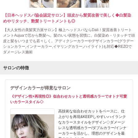
【日本ヘッドスパ協会認定サロン】頭皮から髪質改善で美しく◆白髪染
めやリタッチ、艶髪トリートメントも◎
【大人女性の美髪実力派サロン】極上ヘッドスパならDali！髪質改善トリート
メントAujuaで芯から艶髪へ。髪のいい状態を習慣に。白髪染め・リタッチで頭
皮と髪をいつまでも若々しく。アディクシーカラーやデザインカラー(グラデー
ションカラー,インナーカラー,イヤリングカラー,ハイライト)も対応◆REZOで
ダメージレス施術
サロンの特徴
デザインカラーが得意なサロン
《デザイン性×再現性◎》似合わせカットと透明感カラーでオトナ可愛
いカラースタイル◇
高技術な似合わせカットをベースに、仕
上がりを再現&KEEPしやすいハイランク
なカラースタイルをデザイン◇ダメージ
レスな透明感カラー/ダブルカラー/インナ
ーカラーを活かし、理想のデザインを最