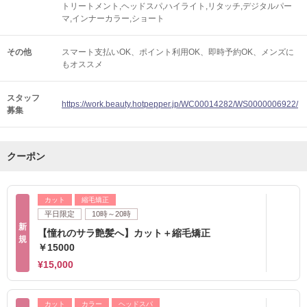
トリートメント,ヘッドスパ,ハイライト,リタッチ,デジタルパー
マ,インナーカラー,ショート
その他
スマート支払いOK
ポイント利用OK
即時予約OK
メンズに
もオススメ
スタッフ
https://work.beauty.hotpepper.jp/WC00014282/WS0000006922/
募集
クーポン
カット
縮毛矯正
平日限定
10時～20時
新
【憧れのサラ艶髪へ】カット＋縮毛矯正
規
￥15000
¥15,000
カット
カラー
ヘッドスパ