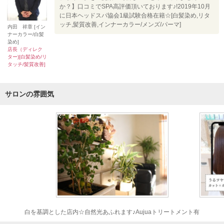
か？】口コミでSPA高評価頂いております♪!2019年10月
に日本ヘッドスパ協会1級試験合格在籍☆[白髪染め,リタ
ッチ,髪質改善,インナーカラー/メンズ/パーマ]
内田 祥章 [イン
ナーカラー/白髪
染め]
店長（ディレク
ター)[白髪染め/リ
タッチ/髪質改善]
サロンの雰囲気
白を基調とした店内☆自然光あふれます♪Aujuaトリートメント有