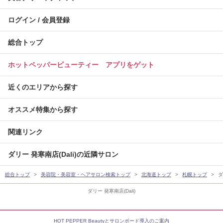
ログイン / 会員登録
総合トップ
ホットペッパービューティー アプリをゲット
近くのエリアから探す
オススメ特集から探す
関連リンク
ダリー 発寒南店(Dali)の近隣サロン
総合トップ
美容院・美容室・ヘアサロン検索トップ
北海道トップ
札幌トップ
ダ
ダリー 発寒南店(Dali)
HOT PEPPER Beautyとサロンボード導入のご案内