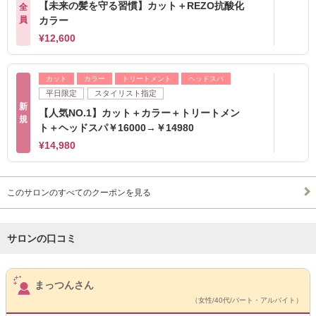
【未来の髪を守る習慣】カット＋REZO抗酸化
全
員
カラー
¥12,600
カット
カラー
トリートメント
ヘッドスパ
平日限定
スタイリスト指定
新
【人気NO.1】カット＋カラー＋トリートメン
規
ト＋ヘッドスパ￥16000→￥14980
¥14,980
このサロンのすべてのクーポンを見る
サロンの口コミ
サロンPick Up
まっつんさん
（女性/40代/パート・アルバイト）