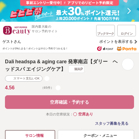
国内最大級の
サロン予約サイト
ブックマーク
ログイン
ゲストさん
ポイントを表示する
ポイントが1%たまる！
ポイントはサロン予約でつかえる！
Dali headspa & aging care 発寒南店【ダリー ヘ
ッドスパ エイジングケア】
MAP
スマート支払いOK
4.56
（65件）
空席確認・予約する
空席あり
本日の空席状況：
◯
スタッフ募集を見る
クーポン・メニュー
サロン情報