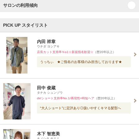
サロンの利用傾向
PICK UP スタイリスト
内田 祥章
ウチダ ヨシアキ
店長カット支持率Ｎo1☆新規指名歓迎☆
（歴20年以上）
うっちぃ ★ご指名のお客様のみ担当しております★
田中 俊蔵
タナカ シュンゾウ
dir/ショート支持率No.1/再現性×時短ヘア
（歴20年以上）
“大人ショート”に定評あり◎扱いやすくキマる髪型へ
木下 智恵美
キノシタ チエミ