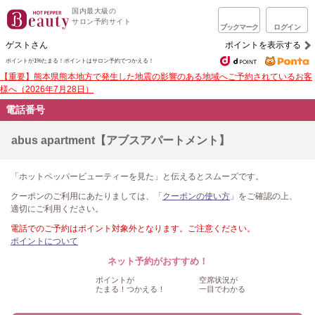
国内最大級の
サロン予約サイト
ブックマーク
ログイン
ゲストさん
ポイントを表示する
ポイントが1%たまる！
ポイントはサロン予約でつかえる！
【重要】熊本県熊本地方で発生した地震の影響のある地域へご予約されているお客
様へ（2026年7月28日）
電話番号
abus apartment【アブスアパートメント】
「ホットペッパービューティーを見た」と伝えるとスムーズです。
クーポンのご利用にあたりましては、「
クーポンの使い方
」をご確認の上、
適切にご利用ください。
電話でのご予約はポイント対象外となります。ご注意ください。
ポイントについて
ネット予約がおすすめ！
ポイントが
空席状況が
たまる！つかえる！
一目でわかる