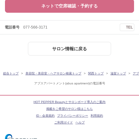
ネットで空席確認・予約する
電話番号
077-566-3171
TEL
サロン情報に戻る
総合トップ
美容院・美容室・ヘアサロン検索トップ
関西トップ
滋賀トップ
アブ
アブスアパートメント(abus apartment)の電話番号
HOT PEPPER Beautyとサロンボード導入のご案内
掲載をご希望のサロン様はこちら
ID・会員規約
プライバシーポリシー
利用規約
ご利用ガイド
ヘルプ