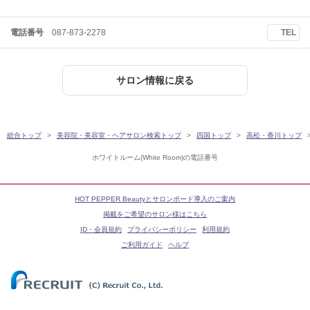
電話番号
087-873-2278
TEL
サロン情報に戻る
総合トップ
美容院・美容室・ヘアサロン検索トップ
四国トップ
高松・香川トップ
ホワイトルーム(White Room)の電話番号
HOT PEPPER Beautyとサロンボード導入のご案内
掲載をご希望のサロン様はこちら
ID・会員規約
プライバシーポリシー
利用規約
ご利用ガイド
ヘルプ